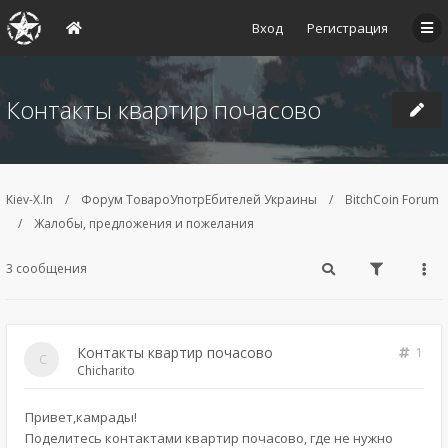
Вход
Регистрация
Контакты квартир почасово
Kiev-X.In
Форум ТовароУпотрЕбителей Украины
BitchCoin Forum
Жалобы, предложения и пожелания
3 сообщения
Контакты квартир почасово
1
Chicharito
Привет,камрады!
Поделитесь контактами квартир почасово, где не нужно