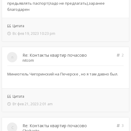
предьявлять паспорт(ладо не предлагать),заранее
благодарен
Цитата
Вс фев 19, 2023 10:23 pm
Re: Контакты квартир почасово
2
nitcom
Миниотель Чигоринский на Печерске , но я там давно был.
Цитата
Вт фев 21, 2023 2:01 am
Re: Контакты квартир почасово
3
Chicharito