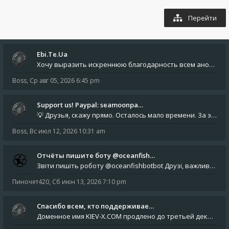
Перейти
Ebi.Te.Ua
Хочу выразить искреннюю благодарность всем анонимным пользователям, которые поддержали наше сообщество финансово. Благод
Boss
,
Ср авг 05, 2026 6:45 pm
Support us! Paypal: seamoonpa…
💡 Друзья, скажу прямо. Осталось мало времени. За это время нам нужно закрыть последние обязательные расходы: около 500
Boss
,
Вс июл 12, 2026 10:31 am
Отчёты пишите боту @oceanfish…
Звіти пишіть роботу @oceanfishbotbot Друзі, важливе повідомлення для учасників форума. Основне звернення опублікован
Пиночет420
,
Сб июн 13, 2026 7:10 pm
Спасибо всем, кто поддерживае…
Доменное имя KIEV-X.COM продлено до третьей декады августа 2027 года! Спасибо всем анонимным пользователям, которые по