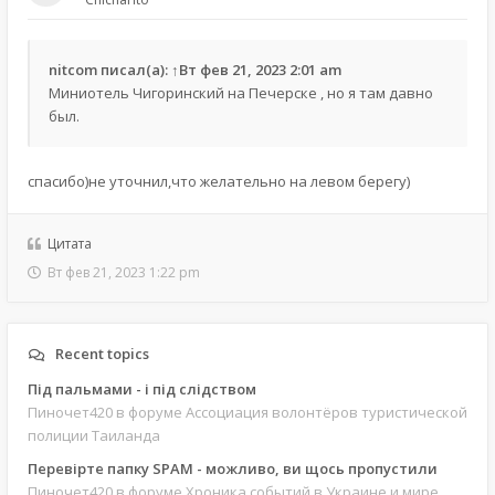
nitcom
писал(а):
↑
Вт фев 21, 2023 2:01 am
Миниотель Чигоринский на Печерске , но я там давно
был.
спасибо)не уточнил,что желательно на левом берегу)
Цитата
Вт фев 21, 2023 1:22 pm
Recent topics
Під пальмами - і під слідством
Пиночет420
в форуме Ассоциация волонтёров туристической
полиции Таиланда
Перевірте папку SPAM - можливо, ви щось пропустили
Пиночет420
в форуме Хроника событий в Украине и мире