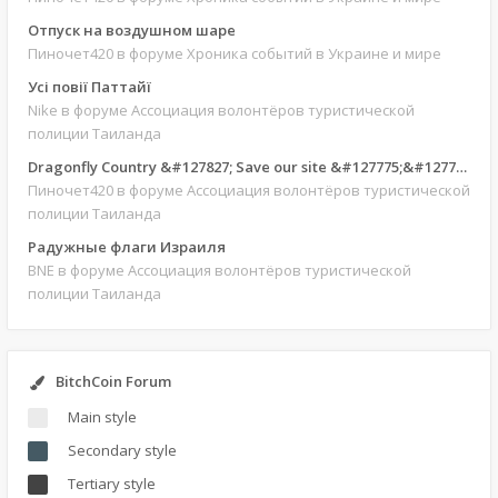
Отпуск на воздушном шаре
Пиночет420
в форуме Хроника событий в Украине и мире
Усі повії Паттайї
Nike
в форуме Ассоциация волонтёров туристической
полиции Таиланда
Dragonfly Country &#127827; Save our site &#127775;&#127769;
Пиночет420
в форуме Ассоциация волонтёров туристической
полиции Таиланда
Радужные флаги Израиля
BNE
в форуме Ассоциация волонтёров туристической
полиции Таиланда
BitchCoin Forum
Main style
Secondary style
Tertiary style