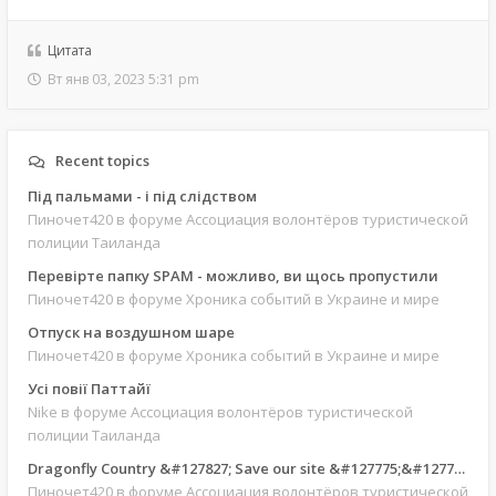
Цитата
Вт янв 03, 2023 5:31 pm
Recent topics
Під пальмами - і під слідством
Пиночет420
в форуме Ассоциация волонтёров туристической
полиции Таиланда
Перевірте папку SPAM - можливо, ви щось пропустили
Пиночет420
в форуме Хроника событий в Украине и мире
Отпуск на воздушном шаре
Пиночет420
в форуме Хроника событий в Украине и мире
Усі повії Паттайї
Nike
в форуме Ассоциация волонтёров туристической
полиции Таиланда
Dragonfly Country &#127827; Save our site &#127775;&#127769;
Пиночет420
в форуме Ассоциация волонтёров туристической