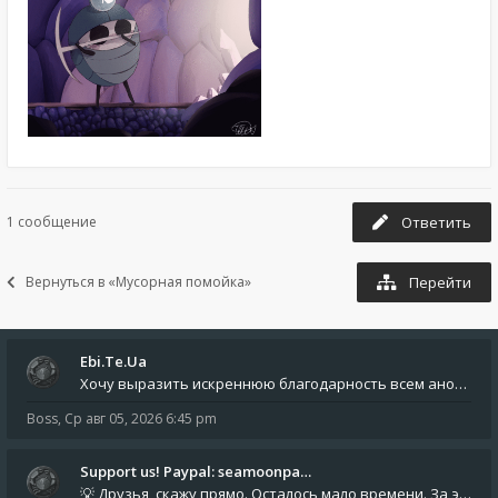
1 сообщение
Ответить
Вернуться в «Мусорная помойка»
Перейти
Ebi.Te.Ua
Хочу выразить искреннюю благодарность всем анонимным пользователям, которые поддержали наше сообщество финансово. Благод
Boss
,
Ср авг 05, 2026 6:45 pm
Support us! Paypal: seamoonpa…
💡 Друзья, скажу прямо. Осталось мало времени. За это время нам нужно закрыть последние обязательные расходы: около 500