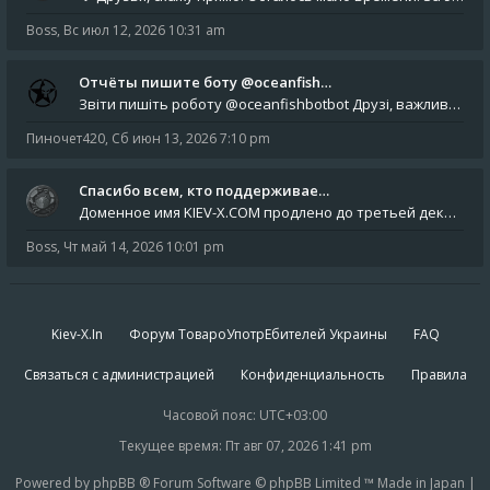
Boss
,
Вс июл 12, 2026 10:31 am
Отчёты пишите боту @oceanfish…
Звіти пишіть роботу @oceanfishbotbot Друзі, важливе повідомлення для учасників форума. Основне звернення опублікован
Пиночет420
,
Сб июн 13, 2026 7:10 pm
Спасибо всем, кто поддерживае…
Доменное имя KIEV-X.COM продлено до третьей декады августа 2027 года! Спасибо всем анонимным пользователям, которые по
Boss
,
Чт май 14, 2026 10:01 pm
Kiev-X.In
Форум ТовароУпотрЕбителей Украины
FAQ
Связаться с администрацией
Конфиденциальность
Правила
Часовой пояс:
UTC+03:00
Текущее время: Пт авг 07, 2026 1:41 pm
Powered by phpBB ® Forum Software © phpBB Limited ™ Made in Japan |