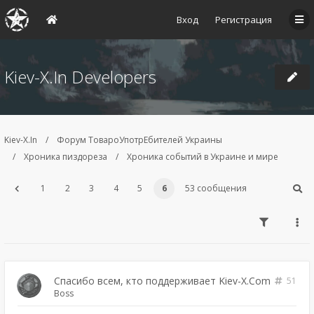
Вход
Регистрация
Kiev-X.In Developers
Kiev-X.In
Форум ТовароУпотрЕбителей Украины
Хроника пиздореза
Хроника событий в Украине и мире
1
2
3
4
5
6
53 сообщения
Спасибо всем, кто поддерживает Kiev-X.Com
51
Boss