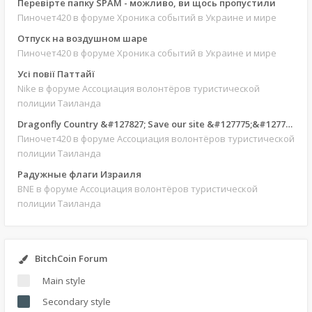
Перевірте папку SPAM - можливо, ви щось пропустили
Пиночет420
в форуме Хроника событий в Украине и мире
Отпуск на воздушном шаре
Пиночет420
в форуме Хроника событий в Украине и мире
Усі повії Паттайї
Nike
в форуме Ассоциация волонтёров туристической
полиции Таиланда
Dragonfly Country &#127827; Save our site &#127775;&#127769;
Пиночет420
в форуме Ассоциация волонтёров туристической
полиции Таиланда
Радужные флаги Израиля
BNE
в форуме Ассоциация волонтёров туристической
полиции Таиланда
BitchCoin Forum
Main style
Secondary style