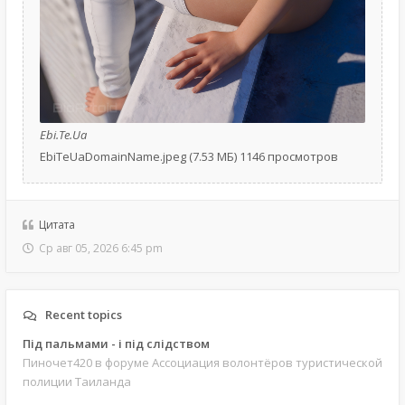
Ebi.Te.Ua
EbiTeUaDomainName.jpeg (7.53 МБ) 1146 просмотров
Цитата
Ср авг 05, 2026 6:45 pm
Recent topics
Під пальмами - і під слідством
Пиночет420
в форуме Ассоциация волонтёров туристической
полиции Таиланда