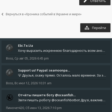
Ответить
Вернуться в «Хроника событий в Украине и мире»
Перейти
Ebi.Te.Ua
Хочу выразить искреннюю благодарность всем анонимным пользователям, которые поддержали наше сообщество финансово. Благод
Boss
,
Ср авг 05, 2026 6:45 pm
Support us! Paypal: seamoonpa…
💡 Друзья, скажу прямо. Осталось мало времени. За это время нам нужно закрыть последние обязательные расходы: около 500
Boss
,
Вс июл 12, 2026 10:31 am
Отчёты пишите боту @oceanfish…
Звіти пишіть роботу @oceanfishbotbot Друзі, важливе повідомлення для учасників форума. Основне звернення опублікован
Пиночет420
,
Сб июн 13, 2026 7:10 pm