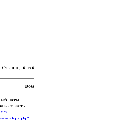
6
6
Страница
из
Boss
сибо всем
должаем жить