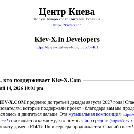
Центр Киева
Форум ТовароУпотрЕбителей Украины
https://kiev-x.in/
Kiev-X.In Developers
https://kiev-x.in/viewtopic.php?t=461
, кто поддерживает Kiev-X.Com
ай 14, 2026 10:01 pm
IEV-X.COM
продлено до третьей декады августа 2027 года! Спа
ователям, которые поддержали проект - благодаря вам мы про
ся здесь и двигаться дальше. Эта
музыкальная композиция
посвящается каждому, кто помог.
Сбор средств
Ebi.Te.Ua
оплату домена
и сервера продолжается. Спасибо всем!