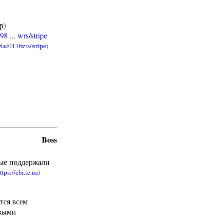
р)
 ... wrs/stripe
Boss
рые поддержали
тся всем
овыми