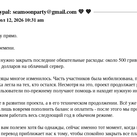
aypal: seamoonparty@gmail.com 💛 💙
юл 12, 2026 10:31 am
у прямо.
ремени.
м нужно закрыть последние обязательные расходы: около 500 гри
 долларов на облачный сервер.
сяцы многое изменилось. Часть участников была мобилизована, 
а легла на тех, кто остался. Несмотря на это, проект продолжает
пользователи по-прежнему получают помощь и находят нужную 
е в развитии проекта, а в его техническом продолжении. Всё уже
 лишь вовремя пополнить баланс и оплатить - после этого мы п
жим работать весь следующий год в обычном режиме.
 вам полезен хотя бы однажды, сейчас именно тот момент, когда
перевод приближает нас к тому, чтобы спокойно закрыть все пл