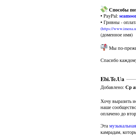
Способы по
seamoo
• PayPal:
• Гривны - опла
(доменное имя)
Мы по-прежне
Спасибо каждому
Ebi.Te.Ua
Ср а
Добавлено:
Хочу выразить и
наше сообществ
оплачено до втор
Эта
музыкальная
камрадам, кото