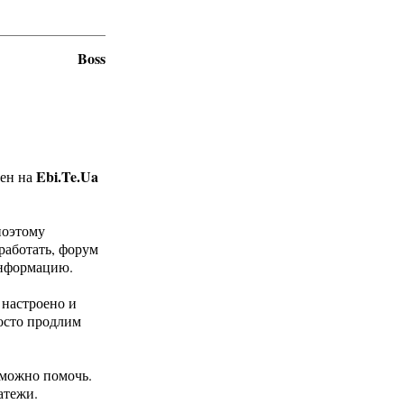
Boss
Ebi.Te.Ua
вен на
поэтому
 работать, форум
информацию.
 настроено и
росто продлим
 можно помочь.
атежи.