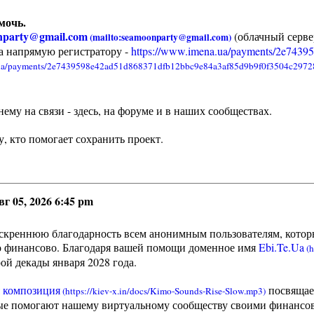
мочь.
nparty@gmail.com
(облачный серве
та напрямую регистратору -
https://www.imena.ua/payments/2e7439598
му на связи - здесь, на форуме и в наших сообществах.
, кто помогает сохранить проект.
вг 05, 2026 6:45 pm
скреннюю благодарность всем анонимным пользователям, кото
о финансово. Благодаря вашей помощи доменное имя
Ebi.Te.Ua
ой декады января 2028 года.
 композиция
посвящае
рые помогают нашему виртуальному сообществу своими финанс