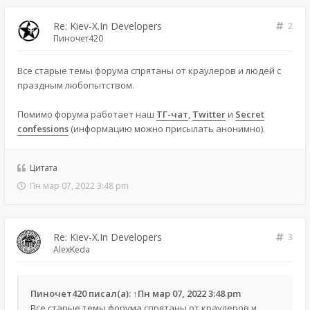
Re: Kiev-X.In Developers
2
Пиночет420
Все старые темы форума спрятаны от краулеров и людей с
праздным любопытством.
Помимо форума работает наш
ТГ-чат
,
Twitter
и
Secret
confessions
(информацию можно присылать анонимно).
Цитата
Пн мар 07, 2022 3:48 pm
Re: Kiev-X.In Developers
3
AlexKeda
Пиночет420
писал(а):
↑
Пн мар 07, 2022 3:48 pm
Все старые темы форума спрятаны от краулеров и