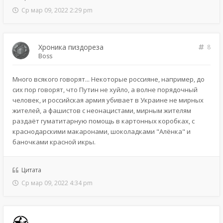
Ср мар 09, 2022 2:29 pm
Хроника пиздореза
8
Boss
Много всякого говорят... Некоторые россияне, например, до
сих пор говорят, что Путин не хуйло, а волне порядочный
человек, и российская армия убивает в Украине не мирных
жителей, а фашистов с неонацистами, мирным жителям
раздаёт гуматитарную помощь в картонных коробках, с
краснодарскими макаронами, шоколадками "Алёнка" и
баночками красной икры.
Цитата
Ср мар 09, 2022 4:34 pm