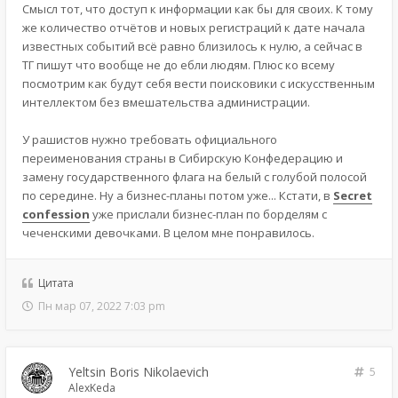
Смысл тот, что доступ к информации как бы для своих. К тому
же количество отчётов и новых регистраций к дате начала
известных событий всё равно близилось к нулю, а сейчас в
ТГ пишут что вообще не до ебли людям. Плюс ко всему
посмотрим как будут себя вести поисковики с искусственным
интеллектом без вмешательства администрации.
У рашистов нужно требовать официального
переименования страны в Сибирскую Конфедерацию и
замену государственного флага на белый с голубой полосой
по середине. Ну а бизнес-планы потом уже... Кстати, в
Secret
confession
уже прислали бизнес-план по борделям с
чеченскими девочками. В целом мне понравилось.
Цитата
Пн мар 07, 2022 7:03 pm
Yeltsin Boris Nikolaevich
5
AlexKeda