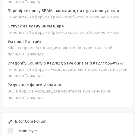
полиции Таиланда
Перевірте папку SPAM - можливо, ви щось пропустили
Пиночет420
в форуме Хроника событий в Украине и мире
Отпуск на воздушном шаре
Пиночет420
в форуме Хроника событий в Украине и мире
Усі повії Паттайї
Nike
в форуме Ассоциация волонтёров туристической
полиции Таиланда
Dragonfly Country &#127827; Save our site &#127775;&#127769;
Пиночет420
в форуме Ассоциация волонтёров туристической
полиции Таиланда
Радужные флаги Израиля
BNE
в форуме Ассоциация волонтёров туристической
полиции Таиланда
BitchCoin Forum
Main style