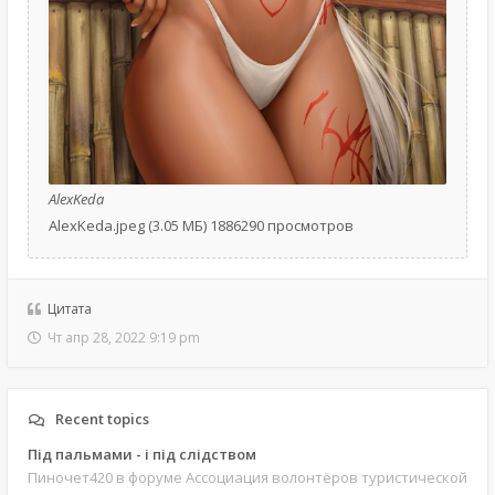
AlexKeda
AlexKeda.jpeg (3.05 МБ) 1886290 просмотров
Цитата
Чт апр 28, 2022 9:19 pm
Recent topics
Під пальмами - і під слідством
Пиночет420
в форуме Ассоциация волонтёров туристической