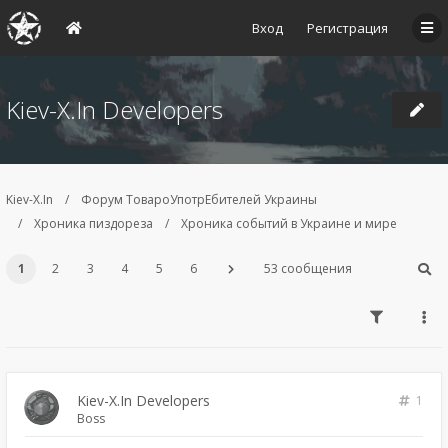
Вход
Регистрация
Kiev-X.In Developers
Kiev-X.In
Форум ТовароУпотрЕбителей Украины
Хроника пиздореза
Хроника событий в Украине и мире
1
2
3
4
5
6
53 сообщения
Kiev-X.In Developers
1
Boss