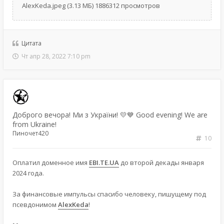
AlexKeda.jpeg (3.13 МБ) 1886312 просмотров
Цитата
Чт апр 28, 2022 7:10 pm
Доброго вечора! Ми з України! 💛💙 Good evening! We are
from Ukraine!
Пиночет420
10
Оплатил доменное имя
EBI.TE.UA
до второй декады января
2024 года.
За финансовые импульсы спасибо человеку, пишущему под
псевдонимом
AlexKeda
!