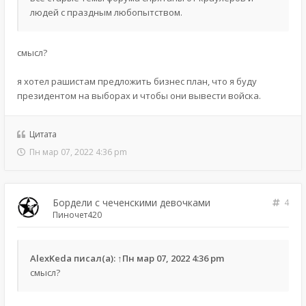
людей с праздным любопытством.
смысл?
я хотел рашистам предложить бизнес план, что я буду
президентом на выборах и чтобы они вывести войска.
Цитата
Пн мар 07, 2022 4:36 pm
Бордели с чеченскими девочками
4
Пиночет420
AlexKeda
писал(а):
↑
Пн мар 07, 2022 4:36 pm
смысл?