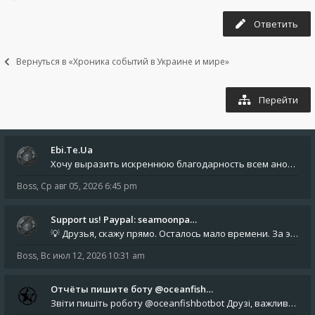
Ответить
Вернуться в «Хроника событий в Украине и мире»
Перейти
Ebi.Te.Ua
Хочу выразить искреннюю благодарность всем анонимным пользователям, которые поддержали наше сообщество финансово. Благод
Boss
,
Ср авг 05, 2026 6:45 pm
Support us! Paypal: seamoonpa…
💡 Друзья, скажу прямо. Осталось мало времени. За это время нам нужно закрыть последние обязательные расходы: около 500
Boss
,
Вс июл 12, 2026 10:31 am
Отчёты пишите боту @oceanfish…
Звіти пишіть роботу @oceanfishbotbot Друзі, важливе повідомлення для учасників форума. Основне звернення опублікован