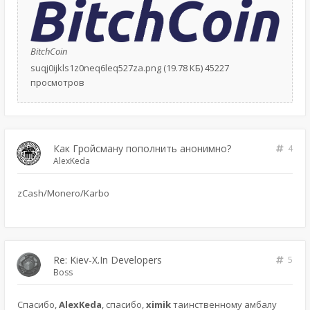
BitchCoin
suqj0ijkls1z0neq6leq527za.png (19.78 КБ) 45227
просмотров
Как Гройсману пополнить анонимно?
4
AlexKeda
zCash/Monero/Karbo
Re: Kiev-X.In Developers
5
Boss
Спасибо,
AlexKeda
, спасибо,
ximik
таинственному амбалу