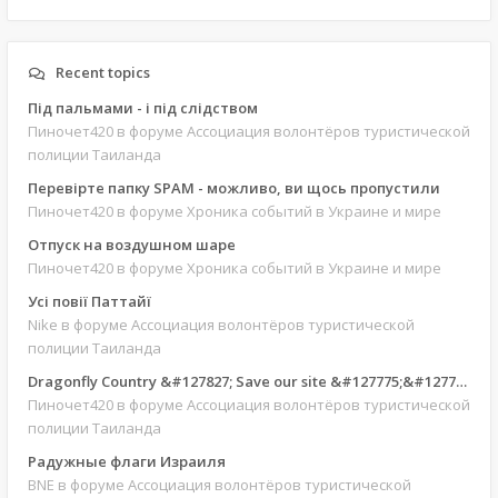
Recent topics
Під пальмами - і під слідством
Пиночет420
в форуме Ассоциация волонтёров туристической
полиции Таиланда
Перевірте папку SPAM - можливо, ви щось пропустили
Пиночет420
в форуме Хроника событий в Украине и мире
Отпуск на воздушном шаре
Пиночет420
в форуме Хроника событий в Украине и мире
Усі повії Паттайї
Nike
в форуме Ассоциация волонтёров туристической
полиции Таиланда
Dragonfly Country &#127827; Save our site &#127775;&#127769;
Пиночет420
в форуме Ассоциация волонтёров туристической
полиции Таиланда
Радужные флаги Израиля
BNE
в форуме Ассоциация волонтёров туристической