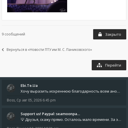
9 сообщений
Закрыто
Вернуться в «Новости ПТУ им М. С. Паниковского»
Перейти
Ebi.Te.Ua
Хочу выразить искреннюю благодарность всем анонимным пользователям, которые поддержали наше сообщество финансово. Благод
Boss
,
Ср авг 05, 2026 6:45 pm
Support us! Paypal: seamoonpa…
💡 Друзья, скажу прямо. Осталось мало времени. За это время нам нужно закрыть последние обязательные расходы: около 500