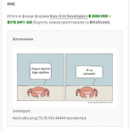
BNE
.
Итого в фонде форума
Kiev-X.In Developers
Ҝ2.0000 KRB
+
฿378.8411 420
(баунти, новая криптовалюта
BitchCoin
).
Вложения
Developers
twocrabs.png (72.45 КБ) 44444 просмотра