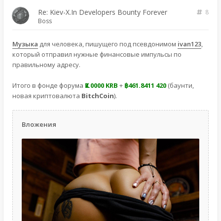
Re: Kiev-X.In Developers Bounty Forever
8
Boss
Музыка
для человека, пишущего под псевдонимом
ivan123
,
который отправил нужные финансовые импульсы по
правильному адресу.
Итого в фонде форума
Ҝ2.0000 KRB
+
฿461.8411 420
(баунти,
новая криптовалюта
BitchCoin
).
Вложения