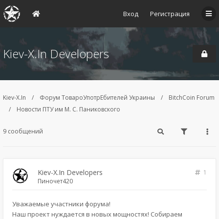
Вход
Регистрация
Kiev-X.In Developers
Kiev-X.In
Форум ТовароУпотрЕбителей Украины
BitchCoin Forum
Новости ПТУ им М. С. Паниковского
9 сообщений
Kiev-X.In Developers
1
Пиночет420
Уважаемые участники форума!
Наш проект нуждается в новых мощностях! Собираем