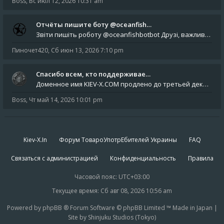
Boss
,
Вс июл 12, 2026 10:31 am
Отчёты пишите боту @oceanfish…
Звіти пишіть роботу @oceanfishbotbot Друзі, важливе повідомлення для учасників форума. Основне звернення опублікован
Пиночет420
,
Сб июн 13, 2026 7:10 pm
Спасибо всем, кто поддерживае…
Доменное имя KIEV-X.COM продлено до третьей декады августа 2027 года! Спасибо всем анонимным пользователям, которые по
Boss
,
Чт май 14, 2026 10:01 pm
Kiev-X.In
Форум ТовароУпотрЕбителей Украины
FAQ
Связаться с администрацией
Конфиденциальность
Правила
Часовой пояс:
UTC+03:00
Текущее время: Сб авг 08, 2026 10:56 am
Powered by phpBB ® Forum Software © phpBB Limited ™ Made in Japan |
Site by Shinjuku Studios (Tokyo)