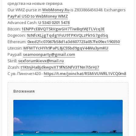
средства на новые сервера.
Our WMZ-purse in
WebMoney.Ru
is Z833866456348. Exchangers
PayPal USD to WebMoney WMZ
Advanced Cash:
U 5343 0201 5478
Bitcoin:
1ENPPcEBVQT5kVgwGH7TiwBqtWJTLVcq3E
Dogecoin:
9zNfcKLjgTqdg1FsU9TPKVQLzPk1G7gdSq
Ethereum:
0xed21c07067b58d1a3d607723a057fe09ec190350
Litecoin:
MFMTYcHYh9PaPL8jC55bd9gqV44Wu3ymKU
Paypall:
seamoonparty@gmail.com
Skrill:
sexforumkievx@mail.ru
Zcash:
t1KtnjHaBjdkwpvXT9fNSNfV3TNn7i5rHJ7
С ув. Пиночет420 -
https://t.me/joinchat/RSMiVUWRL1VCQ0m8
Вложения