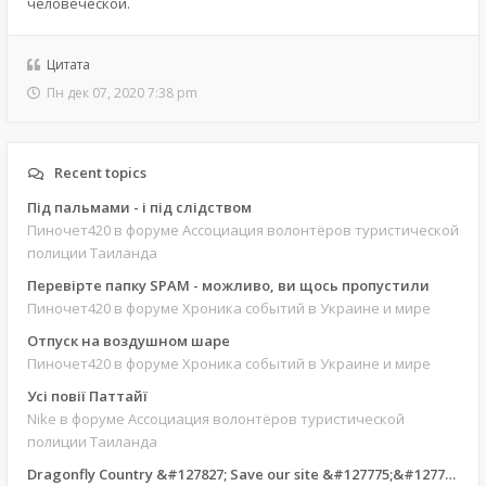
человеческой.
Цитата
Пн дек 07, 2020 7:38 pm
Recent topics
Під пальмами - і під слідством
Пиночет420
в форуме Ассоциация волонтёров туристической
полиции Таиланда
Перевірте папку SPAM - можливо, ви щось пропустили
Пиночет420
в форуме Хроника событий в Украине и мире
Отпуск на воздушном шаре
Пиночет420
в форуме Хроника событий в Украине и мире
Усі повії Паттайї
Nike
в форуме Ассоциация волонтёров туристической
полиции Таиланда
Dragonfly Country &#127827; Save our site &#127775;&#127769;