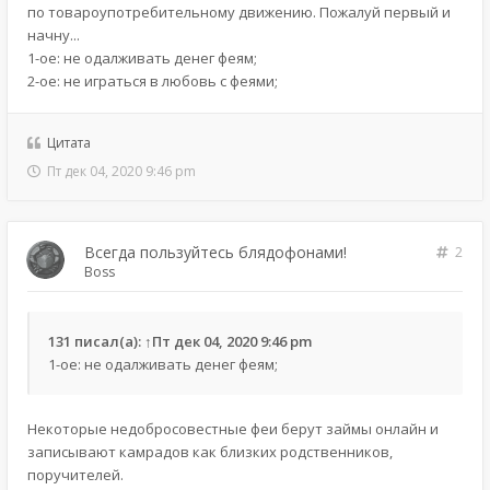
по товароупотребительному движению. Пожалуй первый и
начну...
1-ое: не одалживать денег феям;
2-ое: не играться в любовь с феями;
Цитата
Пт дек 04, 2020 9:46 pm
Всегда пользуйтесь блядофонами!
2
Boss
131
писал(а):
↑
Пт дек 04, 2020 9:46 pm
1-ое: не одалживать денег феям;
Некоторые недобросовестные феи берут займы онлайн и
записывают камрадов как близких родственников,
поручителей.