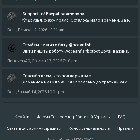
Support us! Paypal: seamoonpa…
💡 Друзья, скажу прямо. Осталось мало времени. За это время нам нужно закрыть последние обязательные расходы: около 500
Boss
,
Вс июл 12, 2026 10:31 am
Отчёты пишите боту @oceanfish…
Звіти пишіть роботу @oceanfishbotbot Друзі, важливе повідомлення для учасників форума. Основне звернення опублікован
Пиночет420
,
Сб июн 13, 2026 7:10 pm
Спасибо всем, кто поддерживае…
Доменное имя KIEV-X.COM продлено до третьей декады августа 2027 года! Спасибо всем анонимным пользователям, которые по
Boss
,
Чт май 14, 2026 10:01 pm
Kiev-X.In
Форум ТовароУпотрЕбителей Украины
FAQ
Связаться с администрацией
Конфиденциальность
Правила
Часовой пояс:
UTC+03:00