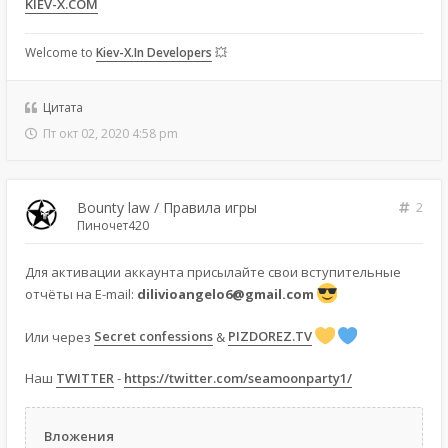
KIEV-X.COM
Welcome to
Kiev-X.In Developers
💥
Цитата
Пт окт 02, 2020 4:58 pm
Bounty law / Правила игры
2
Пиночет420
Для активации аккаунта присылайте свои вступительные
отчёты на E-mail:
dilivioangelo6@gmail.com
Или через
Secret confessions
&
PIZDOREZ.TV
Наш
TWITTER
-
https://twitter.com/seamoonparty1/
Вложения