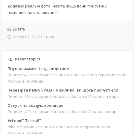
Додаємо реальні фото (навіть якщо вони присутні у
посиланні на оголошення).
Цитата
Вт апр 07, 2026 1:34 pm
Recent topics
Під пальмами - і під слідством
Пиночет420
в форуме Ассоциация волонтёров туристической
полиции Таиланда
Перевірте папку SPAM - можливо, ви щось пропустили
Пиночет420
в форуме Хроника событий в Украине и мире
Отпуск на воздушном шаре
Пиночет420
в форуме Хроника событий в Украине и мире
Усі повії Паттайї
Nike
в форуме Ассоциация волонтёров туристической
полиции Таиланда