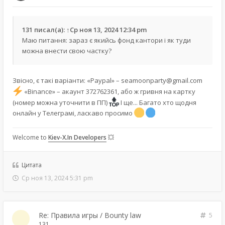
131
писал(а):
↑
Ср ноя 13, 2024 12:34 pm
Маю питання: зараз є якийсь фонд кантори і як туди
можна внести свою частку?
Звісно, є такі варіанти: «Paypal» –
seamoonparty@gmail.com
«Binance» – акаунт 372762361, або ж гривня на картку
(номер можна уточнити в ПП)
І ще... Багато хто щодня
онлайн у Телеграмі, ласкаво просимо
Welcome to
Kiev-X.In Developers
💥
Цитата
Ср ноя 13, 2024 5:31 pm
Re: Правила игры / Bounty law
5
131