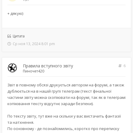
+ дякую)
Цитата
Ср ноя 13, 2024 8:01 pm
Правила вступного звіту
6
Пиночет420
Звіт в повному обсязі друкується автором на форумі, а також
дублюється на в нашій групі телеграм (текст фінальної
частини звіту можна скопіювати на форумі, так як в телеграмі
копіювання тексту відсутнє заради безпеки).
По тексту звіту, тут вже на скільки у вас вистачить фантазії
та натхнення.
По основному - де познайомились, коротко про переписку