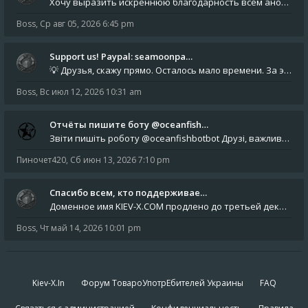
Хочу выразить искреннюю благодарность всем анонимным пользователям, которые поддержали наше сообщество финансово. Благод
Boss
,
Ср авг 05, 2026 6:45 pm
Support us! Paypal: seamoonpa…
💡 Друзья, скажу прямо. Осталось мало времени. За это время нам нужно закрыть последние обязательные расходы: около 500
Boss
,
Вс июл 12, 2026 10:31 am
Отчёты пишите боту @oceanfish…
Звіти пишіть роботу @oceanfishbotbot Друзі, важливе повідомлення для учасників форума. Основне звернення опублікован
Пиночет420
,
Сб июн 13, 2026 7:10 pm
Спасибо всем, кто поддерживае…
Доменное имя KIEV-X.COM продлено до третьей декады августа 2027 года! Спасибо всем анонимным пользователям, которые по
Boss
,
Чт май 14, 2026 10:01 pm
Kiev-X.In
Форум ТовароУпотрЕбителей Украины
FAQ