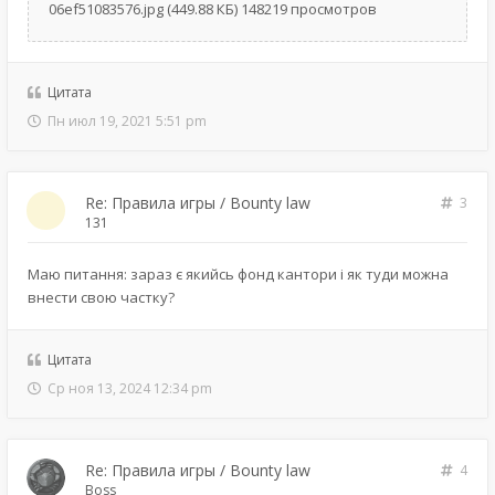
06ef51083576.jpg (449.88 КБ) 148219 просмотров
Цитата
Пн июл 19, 2021 5:51 pm
Re: Правила игры / Bounty law
3
131
Маю питання: зараз є якийсь фонд кантори і як туди можна
внести свою частку?
Цитата
Ср ноя 13, 2024 12:34 pm
Re: Правила игры / Bounty law
4
Boss