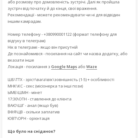
або розмову про домовленість зустрічі. Далі як пройшла
зустріч від початку й до кінця, свої враження.
Рекомендації - можете рекомендувати чи ні для відвідин
іншим камрадам.
Номер телефону - +380990001122 (формат телефону для
відгуку в телеграм)
Нік в телеграмі - якщо він присутній
Де познайомився - посилання на сайт чи назва додатку, або
вказати інше
Локація - посилання з
Google Maps
або
Waze
ШБ\ТТХ - зріст\вага\вік\зовнішність (1-5) + особливості
МНК\КС - секс (місіонерка та інші пози)
ЫМБ\ШМН - мінет
17:30\ОТН - ставлення до клієнта
ВАЮ\ШГ - анал (якщо був)
ВФЯ\ЦВ - скільки заплатив
ЮВТ\ОРН - орієнтація
Що було на сніданок?