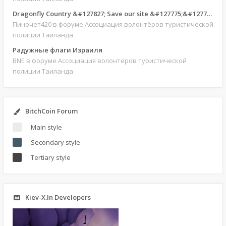
Dragonfly Country &#127827; Save our site &#127775;&#127769;
Пиночет420
в форуме Ассоциация волонтёров туристической
полиции Таиланда
Радужные флаги Израиля
BNE
в форуме Ассоциация волонтёров туристической
полиции Таиланда
BitchCoin Forum
Main style
Secondary style
Tertiary style
Kiev-X.In Developers