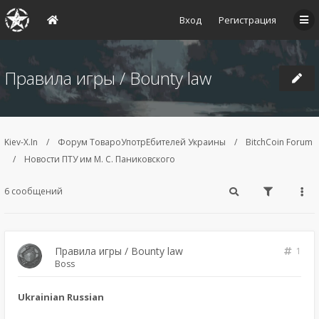
Вход
Регистрация
Правила игры / Bounty law
Kiev-X.In
Форум ТовароУпотрЕбителей Украины
BitchCoin Forum
Новости ПТУ им М. С. Паниковского
6 сообщений
Правила игры / Bounty law
1
Boss
Ukrainian Russian