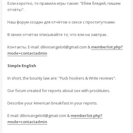
Если коротко, то правила игры такие: "Ебём блядей, пишем
отчёты".
Наш форум создан для отчётов о сексе с проститутками.
В своих отчётах описывайте то, что ели на завтрак.
Контакты. E-mail:
dilivioangelo6@gmail.com
&
memberlist.php?
mode=contactadmin
Simple English
In short, the bounty law are: "Fuck hookers & Write reviews".
Our forum created for reports about sex with prostitutes.
Describe your American breakfast in your reports.
E-mail:
dilivioangelo6@gmail.com
&
memberlist.php?
mode=contactadmin