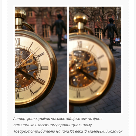
Автор фотографии часиков «Majestron» на фоне
памятника известному провинциальному
ТовароУпотрЕбителю начала XX века © маленький козачок