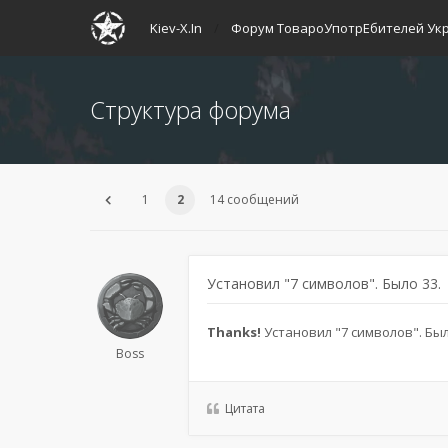
Kiev-X.In
Форум ТовароУпотрЕбителей Ук
Структура форума
1
2
14 сообщений
Установил "7 символов". Было 33.
Thanks!
Установил "7 символов". Был
Boss
Цитата