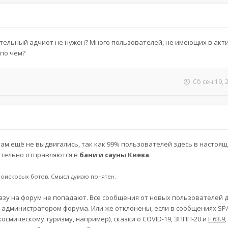
ительный адчиот не нужен? Много пользователей, не имеющих в акт
 по чем?
Сб сен 19, 
м ещё не выдвигались, так как 99% пользователей здесь в настоящ
ительно отправляются в
бани и сауны Киева
.
 поисковых ботов. Смысл думаю понятен.
зу на форум не попадают. Все сообщения от новых пользователей 
администратором форума. Или же отклонены, если в сообщениях SP
осмическому туризму, например), сказки о COVID-19, ЗППП-20 и
F 63.9