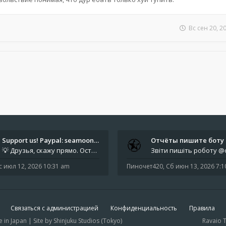
Вс сен 20, 2
Support us! Paypal: seamoonpa…
💡 Друзья, скажу прямо. Осталось мало времени. За это время нам нужно закрыть последние обязательные расходы: около 500
с июл 12, 2026 10:31 am
Пиночет420
,
Сб июн 13, 2026 7:
Связаться с администрацией
Конфиденциальность
Правила
 Japan | Site by Shinjuku Studios (Tokyo)
Ravaio 