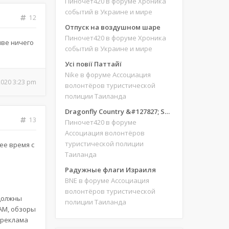
Пиночет420
в форуме Хроника
событий в Украине и мире
12
Отпуск на воздушном шаре
Пиночет420
в форуме Хроника
иве ничего
событий в Украине и мире
Усі повії Паттайї
Nike
в форуме Ассоциация
2020 3:23 pm
волонтёров туристической
полиции Таиланда
Dragonfly Country &#127827; Save our site &#127775;&#127769;
13
Пиночет420
в форуме
Ассоциация волонтёров
туристической полиции
ее время с
Таиланда
Радужные флаги Израиля
BNE
в форуме Ассоциация
волонтёров туристической
должны
полиции Таиланда
AM, обзоры
, реклама