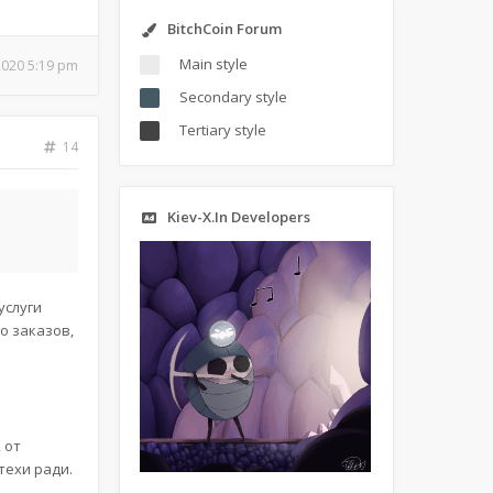
BitchCoin Forum
Main style
2020 5:19 pm
Secondary style
Tertiary style
14
Kiev-X.In Developers
услуги
о заказов,
 от
техи ради.