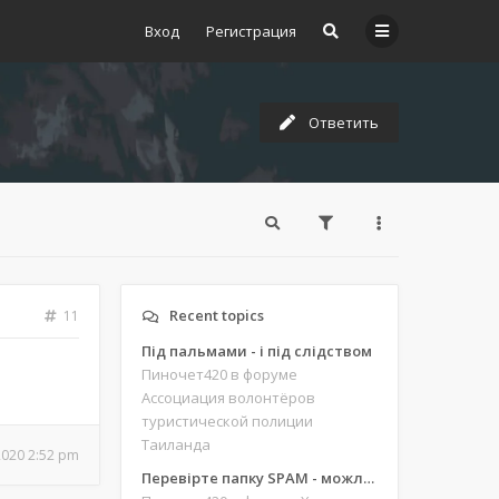
Вход
Регистрация
Ответить
Recent topics
11
Під пальмами - і під слідством
Пиночет420
в форуме
Ассоциация волонтёров
туристической полиции
Таиланда
2020 2:52 pm
Перевірте папку SPAM - можливо, ви щось пропустили