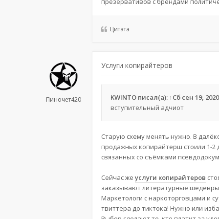
презервативов с брендами политичес
Цитата
Услуги копирайтеров
KWINTO
писал(а):
↑
Сб сен 19, 2020
Пиночет420
вступительный адчиот
Старую схему менять нужно. В далёко
продажных копирайтерш стоили 1-2 до
связанных со съёмками псевдодокум
Сейчас же
услуги копирайтеров
сто
заказывают литературные шедевры 
Маркетологи с наркоторговцами и с
твиттера до тиктока! Нужно или изб
Выбор сделают те, кто платит за удо