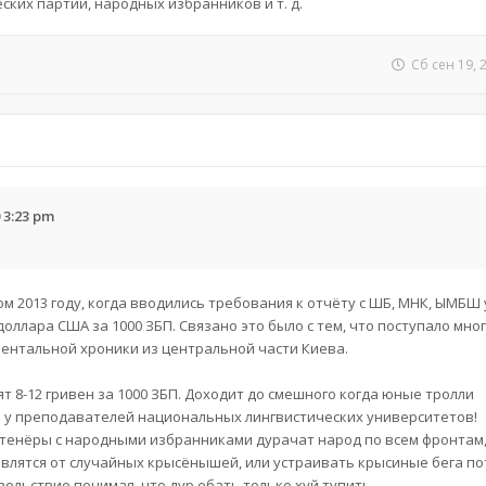
ких партий, народных избранников и т. д.
Сб сен 19, 
 3:23 pm
м 2013 году, когда вводились требования к отчёту с ШБ, МНК, ЫМБШ 
ллара США за 1000 ЗБП. Связано это было с тем, что поступало мног
ентальной хроники из центральной части Киева.
ят 8-12 гривен за 1000 ЗБП. Доходит до смешного когда юные тролли
у преподавателей национальных лингвистических университетов!
утенёры с народными избранниками дурачат народ по всем фронтам,
авлятся от случайных крысёнышей, или устраивать крысиные бега по
вольствие понимая, что дур ебать только хуй тупить.