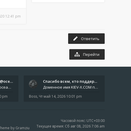
020 12:41 pm
Ответить
Перейти
Отчёты пишите боту @oceanfish…
Спасибо всем, кто поддерживае…
Звіти пишіть роботу @oceanfishbotbot Друзі, важливе повідомлення для учасників форума. Основне звернення опублікован
Доменное имя KIEV-X.COM продлено до третьей декады августа 2027 года! Спасибо всем анонимным пользователям, которые по
10 pm
Boss
,
Чт май 14, 2026 10:01 pm
Часовой пояс:
UTC+03:00
Текущее время: Сб авг 08, 2026 7:06 am
Theme by Gramziu