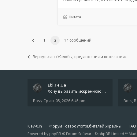
Цитата
1
2
14 сообщений
Вернуться в «Жалобы, предложения и пожелания»
Ebi.Te.Ua
Хочу выразить искреннюю благодарность всем анонимным пользователям, которые поддержали наше сообщество финансово. Благод
Boss
,
Ср авг 05, 2026 6:45 pm
Boss
,
В
Kiev-X.In
Форум ТовароУпотрЕбителей Украины
FAQ
Powered by phpBB ® Forum Software © phpBB Limited ™ Made in