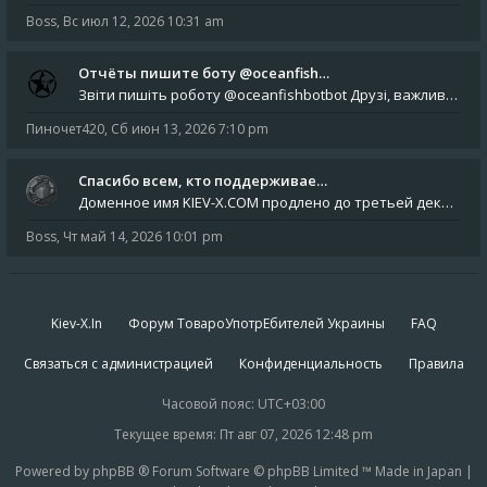
Boss
,
Вс июл 12, 2026 10:31 am
Отчёты пишите боту @oceanfish…
Звіти пишіть роботу @oceanfishbotbot Друзі, важливе повідомлення для учасників форума. Основне звернення опублікован
Пиночет420
,
Сб июн 13, 2026 7:10 pm
Спасибо всем, кто поддерживае…
Доменное имя KIEV-X.COM продлено до третьей декады августа 2027 года! Спасибо всем анонимным пользователям, которые по
Boss
,
Чт май 14, 2026 10:01 pm
Kiev-X.In
Форум ТовароУпотрЕбителей Украины
FAQ
Связаться с администрацией
Конфиденциальность
Правила
Часовой пояс:
UTC+03:00
Текущее время: Пт авг 07, 2026 12:48 pm
Powered by phpBB ® Forum Software © phpBB Limited ™ Made in Japan |