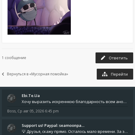
1 сообщение
Ответить
Вернуться в «Мусорная помойка»
Перейти
Ebi.Te.Ua
Хочу выразить искреннюю благодарность всем анонимным пользователям, которые поддержали наше сообщество финансово. Благод
Boss
,
Ср авг 05, 2026 6:45 pm
Support us! Paypal: seamoonpa…
💡 Друзья, скажу прямо. Осталось мало времени. За это время нам нужно закрыть последние обязательные расходы: около 500