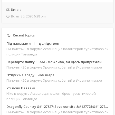
Цитата
Вс авг 30, 2020 6:28 pm
Recent topics
Під пальмами - і під слідством
Пиночет420
в форуме Ассоциация волонтёров туристической
полиции Таиланда
Перевірте папку SPAM - можливо, ви щось пропустили
Пиночет420
в форуме Хроника событий в Украине и мире
Отпуск на воздушном шаре
Пиночет420
в форуме Хроника событий в Украине и мире
Усі повії Паттайї
Nike
в форуме Ассоциация волонтёров туристической
полиции Таиланда
Dragonfly Country &#127827; Save our site &#127775;&#127769;
Пиночет420
в форуме Ассоциация волонтёров туристической