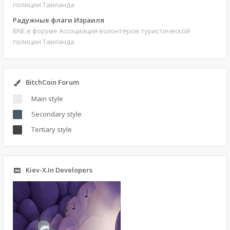
полиции Таиланда
Радужные флаги Израиля
BNE
в форуме Ассоциация волонтёров туристической
полиции Таиланда
BitchCoin Forum
Main style
Secondary style
Tertiary style
Kiev-X.In Developers