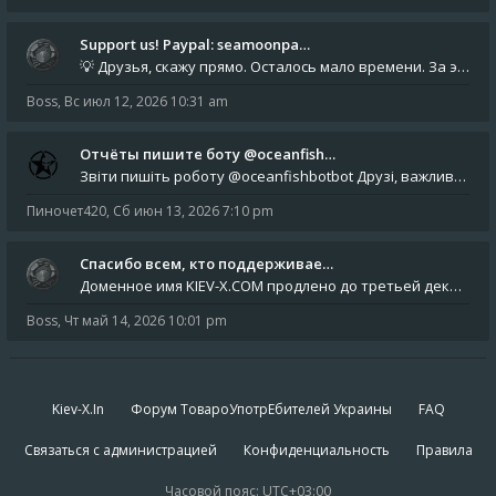
Support us! Paypal: seamoonpa…
💡 Друзья, скажу прямо. Осталось мало времени. За это время нам нужно закрыть последние обязательные расходы: около 500
Boss
,
Вс июл 12, 2026 10:31 am
Отчёты пишите боту @oceanfish…
Звіти пишіть роботу @oceanfishbotbot Друзі, важливе повідомлення для учасників форума. Основне звернення опублікован
Пиночет420
,
Сб июн 13, 2026 7:10 pm
Спасибо всем, кто поддерживае…
Доменное имя KIEV-X.COM продлено до третьей декады августа 2027 года! Спасибо всем анонимным пользователям, которые по
Boss
,
Чт май 14, 2026 10:01 pm
Kiev-X.In
Форум ТовароУпотрЕбителей Украины
FAQ
Связаться с администрацией
Конфиденциальность
Правила
Часовой пояс:
UTC+03:00