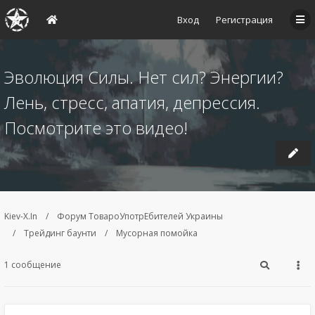
Вход
Регистрация
Эволюция Силы. Нет сил? Энергии?
Лень, стресс, апатия, депрессия.
Посмотрите это видео!
Kiev-X.In
Форум ТовароУпотрЕбителей Украины
Трейдинг баунти
Мусорная помойка
1 сообщение