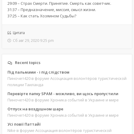
29:09 – Страх Смерти. Принятие. Смерть как советчик.
31:37 – Предназначение, миссия, смысл жизни.
37:25 – Как стать Хозяином Судьбы?
Цитата
Сб авг 29, 2020 9:25 pm
Recent topics
Під пальмами - і під слідством
Пиночет420
в форуме Ассоциация волонтёров туристической
полиции Таиланда
Перевірте папку SPAM - можливо, ви щось пропустили
Пиночет420
в форуме Хроника событий в Украине и мире
Отпуск на воздушном шаре
Пиночет420
в форуме Хроника событий в Украине и мире
Усі повії Паттайї
Nike
в форуме Ассоциация волонтёров туристической