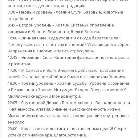
апатия, стресс, депрессия, деградация.
7:30 – Первый уровень - Хозяин Слуги. Базовые, животные
потребности.
8:45 – Второй уровень – Хозяин Системы. Управление
социумом и Деньги. Лидерство, Воля и Знания.
10:08 – Личная Сила. Куда уходит и откуда берётся Сила?
Почему кажется, что нет сил и энергии? Утешающиеся, сброс
напряжения и энергии, апатия, стресс, лень.
12:45 – Эволюция Силы. Квантовая физика личностного роста
и развития.
17:30 – Я. Самость и Воля. Энергия к действию. Достижение
целей. Становление «Войном Силы» и «Человеком Знания».
18:30 – Третий уровень – Хозяин Судьбы. Уровень Осознания
и Безмолвного Знания. Интуиция. Второе Энергетическое Я.
Миллионер снаружи и Монах внутри.
22:05 – Внутренний Диалог. Беспомощность, Безнадежность и
Никчемность. Апатия, Уныние и Бессмысленность жизни.
Мыслевирусы и мыслепаразиты, поглощающие внутреннюю
энергию.
25:00 – Как ставить и достигать поставленных целей! Секрет
успеха от миллионера. БлагоСостояние.