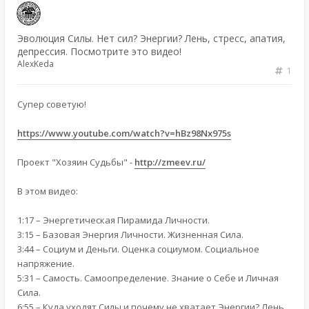
Эволюция Силы. Нет сил? Энергии? Лень, стресс, апатия,
депрессия. Посмотрите это видео!
AlexKeda
1
Супер советую!
https://www.youtube.com/watch?v=hBz98Nx975s
Проект "Хозяин Судьбы" -
http://zmeev.ru/
В этом видео:
1:17 – Энергетическая Пирамида Личности.
3:15 – Базовая Энергия Личности. Жизненная Сила.
3:44 – Социум и Деньги. Оценка социумом. Социальное
напряжение.
5:31 – Самость. Самоопределение. Знание о Себе и Личная
Сила.
6:55 – Куда уходят Силы и почему не хватает Энергии? Лень,