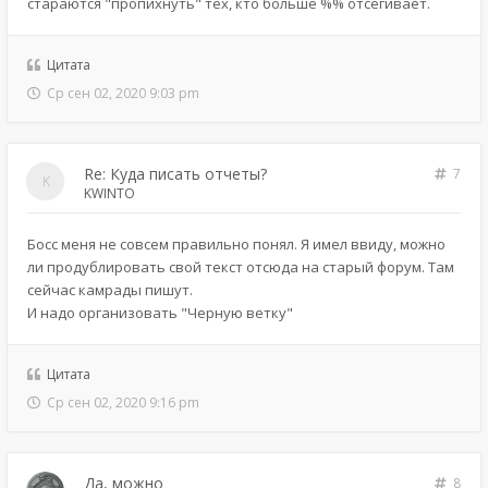
стараются "пропихнуть" тех, кто больше %% отсёгивает.
Цитата
Ср сен 02, 2020 9:03 pm
Re: Куда писать отчеты?
7
KWINTO
Босс меня не совсем правильно понял. Я имел ввиду, можно
ли продублировать свой текст отсюда на старый форум. Там
сейчас камрады пишут.
И надо организовать "Черную ветку"
Цитата
Ср сен 02, 2020 9:16 pm
Да, можно
8