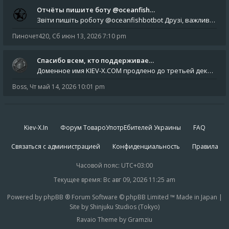
Отчёты пишите боту @oceanfish…
Звіти пишіть роботу @oceanfishbotbot Друзі, важливе повідомлення для учасників форума. Основне звернення опублікован
Пиночет420
,
Сб июн 13, 2026 7:10 pm
Спасибо всем, кто поддерживае…
Доменное имя KIEV-X.COM продлено до третьей декады августа 2027 года! Спасибо всем анонимным пользователям, которые по
Boss
,
Чт май 14, 2026 10:01 pm
Kiev-X.In
Форум ТовароУпотрЕбителей Украины
FAQ
Связаться с администрацией
Конфиденциальность
Правила
Часовой пояс:
UTC+03:00
Текущее время: Вс авг 09, 2026 11:25 am
Powered by phpBB ® Forum Software © phpBB Limited ™ Made in Japan |
Site by Shinjuku Studios (Tokyo)
Ravaio Theme by Gramziu