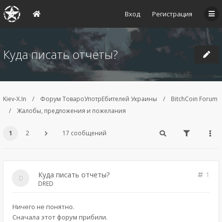
Вход
Регистрация
Куда писать отчеты?
Kiev-X.In
Форум ТовароУпотрЕбителей Украины
BitchCoin Forum
Жалобы, предложения и пожелания
1
2
17 сообщений
Куда писать отчеты?
1
DRED
Ничего не понятно.
Сначала этот форум прибили.