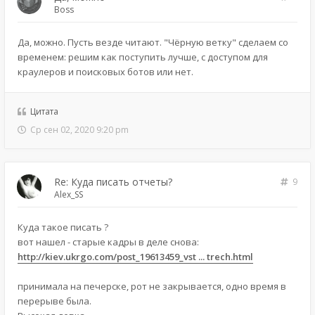
Boss
Да, можно. Пусть везде читают. "Чёрную ветку" сделаем со
временем: решим как поступить лучше, с доступом для
краулеров и поисковых ботов или нет.
Цитата
Ср сен 02, 2020 9:20 pm
Re: Куда писать отчеты?
9
Alex_SS
Куда такое писать ?
вот нашел - старые кадры в деле снова:
http://kiev.ukrgo.com/post_19613459_vst ... trech.html
принимала на печерске, рот не закрывается, одно время в
перерыве была.