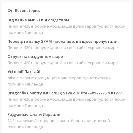
Recent topics
Під пальмами - і під слідством
Пиночет420
в форуме Ассоциация волонтёров туристической
полиции Таиланда
Перевірте папку SPAM - можливо, ви щось пропустили
Пиночет420
в форуме Хроника событий в Украине и мире
Отпуск на воздушном шаре
Пиночет420
в форуме Хроника событий в Украине и мире
Усі повії Паттайї
Nike
в форуме Ассоциация волонтёров туристической
полиции Таиланда
Dragonfly Country &#127827; Save our site &#127775;&#127769;
Пиночет420
в форуме Ассоциация волонтёров туристической
полиции Таиланда
Радужные флаги Израиля
BNE
в форуме Ассоциация волонтёров туристической
полиции Таиланда