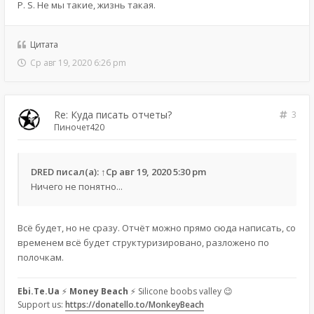
P. S. Не мы такие, жизнь такая.
Цитата
Ср авг 19, 2020 6:26 pm
Re: Куда писать отчеты?
3
Пиночет420
DRED
писал(а):
↑
Ср авг 19, 2020 5:30 pm
Ничего не понятно...
Всё будет, но не сразу. Отчёт можно прямо сюда написать, со
временем всё будет структуризировано, разложено по
полочкам.
Ebi.Te.Ua
⚡
Money Beach
⚡ Silicone boobs valley 😉
Support us:
https://donatello.to/MonkeyBeach