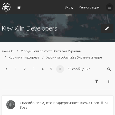
Вход
Регистрация
Kiev-X.In Developers
Kiev-X.In
Форум ТовароУпотрЕбителей Украины
Хроника пиздореза
Хроника событий в Украине и мире
1
2
3
4
5
6
53 сообщения
Спасибо всем, кто поддерживает Kiev-X.Com
51
Boss