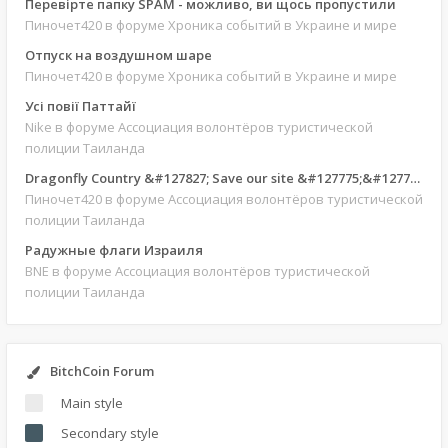
Перевірте папку SPAM - можливо, ви щось пропустили
Пиночет420
в форуме Хроника событий в Украине и мире
Отпуск на воздушном шаре
Пиночет420
в форуме Хроника событий в Украине и мире
Усі повії Паттайї
Nike
в форуме Ассоциация волонтёров туристической
полиции Таиланда
Dragonfly Country &#127827; Save our site &#127775;&#127769;
Пиночет420
в форуме Ассоциация волонтёров туристической
полиции Таиланда
Радужные флаги Израиля
BNE
в форуме Ассоциация волонтёров туристической
полиции Таиланда
BitchCoin Forum
Main style
Secondary style