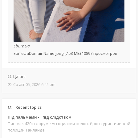
Ebi.Te.Ua
EbiTeUaDomainName.jpeg (7.53 МБ) 10897 просмотров
Цитата
Ср авг 05, 2026 6:45 pm
Recent topics
Під пальмами - і під слідством
Пиночет420
в форуме Ассоциация волонтёров туристической
полиции Таиланда