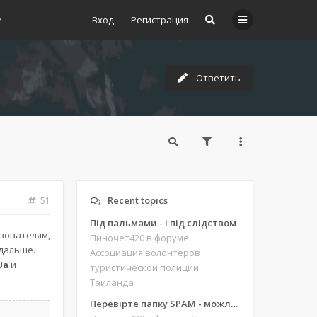
е
Вход
Регистрация
Ответить
Recent topics
51
Під пальмами - і під слідством
ьзователям,
Пиночет420
в форуме
 дальше.
Ассоциация волонтёров
Ua
и
туристической полиции
Таиланда
Перевірте папку SPAM - можливо, ви щось пропустили