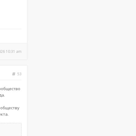
026 10:31 am
53
сообщество
да.
ообществу
кта.