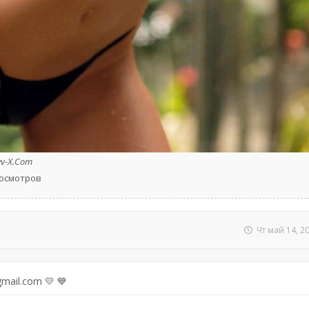
ev-X.Com
просмотров
Чт май 14, 2
mail.com 💛 💙