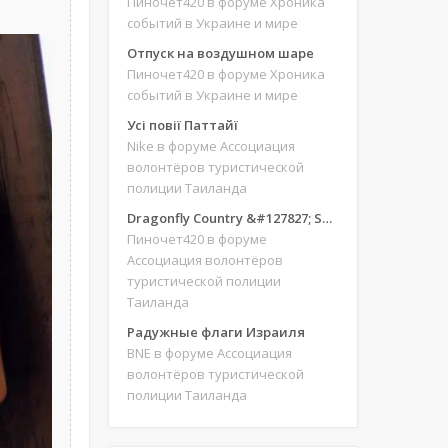
Пиночет420
в форуме Хроника
событий в Украине и мире
Отпуск на воздушном шаре
Пиночет420
в форуме Хроника
событий в Украине и мире
Усі повії Паттайї
Nike
в форуме Ассоциация
волонтёров туристической
полиции Таиланда
Dragonfly Country &#127827; Save our site &#127775;&#127769;
Пиночет420
в форуме
Ассоциация волонтёров
туристической полиции
Таиланда
Радужные флаги Израиля
BNE
в форуме Ассоциация
волонтёров туристической
полиции Таиланда