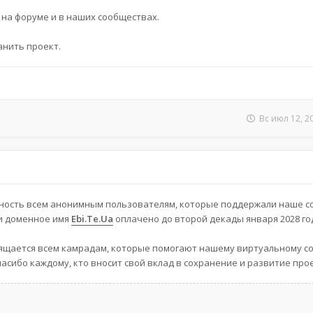
 на форуме и в наших сообществах.
анить проект.
Вс июл 12, 2
ность всем анонимным пользователям, которые поддержали наше 
и доменное имя
Ebi.Te.Ua
оплачено до второй декады января 2028 го
ящается всем камрадам, которые помогают нашему виртуальному с
сибо каждому, кто вносит свой вклад в сохранение и развитие прое