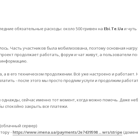
ледние обязательные расходы: около 500 гривен на
Ebi.Te.Ua
и чуть
ось. Часть участников была мобилизована, поэтому основная нагру
о, проект продолжает работать, форум и чат живут, а пользователи п
 информацию.
а, а в его техническом продолжении. Всё уже настроено и работает.
латить - после этого мы просто продлим услуги и продолжим работа
ы однажды, сейчас именно тот момент, когда можно помочь. Даже н
бы спокойно закрыть все платежи.
(облачный сервер)
тору -
https://www.imena.ua/payments/2e7439598 ... wrs/stripe
(доменн