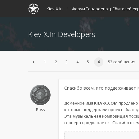
Kiev-X.In
Форум ТовароУпотрЕбителей Ук
Kiev-X.In Developers
1
2
3
4
5
6
53 сообщения
Спасибо всем, кто поддерживает 
Доменное имя
KIEV-X.COM
продлено 
которые поддержали проект - благод
Boss
Эта
музыкальная композиция
посвя
сервера продолжается. Спасибо всем