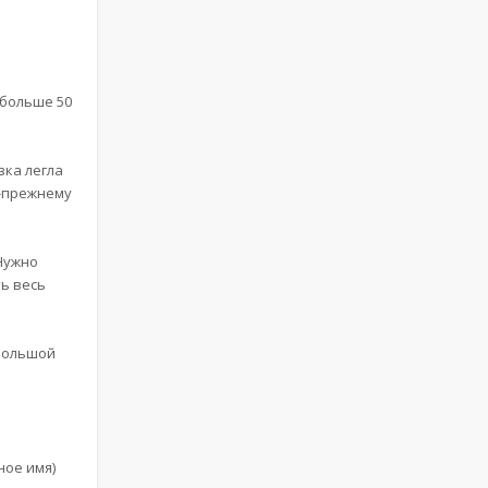
 больше 50
зка легла
о-прежнему
 Нужно
ть весь
ебольшой
ое имя)