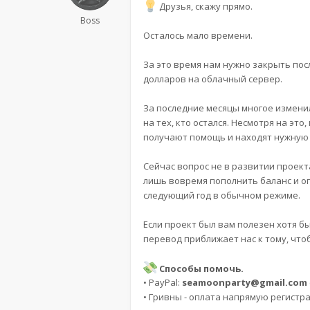
Друзья, скажу прямо.
Boss
Осталось мало времени.
За это время нам нужно закрыть пос
долларов на облачный сервер.
За последние месяцы многое изменил
на тех, кто остался. Несмотря на эт
получают помощь и находят нужную
Сейчас вопрос не в развитии проект
лишь вовремя пополнить баланс и оп
следующий год в обычном режиме.
Если проект был вам полезен хотя б
перевод приближает нас к тому, что
Способы помочь.
• PayPal:
seamoonparty@gmail.com
• Гривны - оплата напрямую регистра