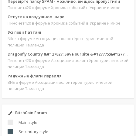
Перевірте папку SPAM - можливо, ви щось пропустили
Пиночет420
в форуме Хроника событий в Украине и мире
Отпуск на воздушном шаре
Пиночет420
в форуме Хроника событий в Украине и мире
Усі повії Паттайї
Nike
в форуме Ассоциация волонтёров туристической
полиции Таиланда
Dragonfly Country &#127827; Save our site &#127775;&#127769;
Пиночет420
в форуме Ассоциация волонтёров туристической
полиции Таиланда
Радужные флаги Израиля
BNE
в форуме Ассоциация волонтёров туристической
полиции Таиланда
BitchCoin Forum
Main style
Secondary style