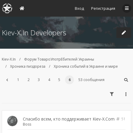
Вход
Регистрация
Kiev-X.In Developers
Kiev-X.In
Форум ТовароУпотрЕбителей Украины
Хроника пиздореза
Хроника событий в Украине и мире
1
2
3
4
5
6
53 сообщения
Спасибо всем, кто поддерживает Kiev-X.Com
51
Boss