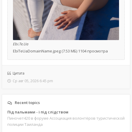
Ebi.Te.Ua
EbiTeUaDomainName.jpeg (7.53 МБ) 1104 просмотра
Цитата
Ср авг 05, 2026 6:45 pm
Recent topics
Під пальмами - і під слідством
Пиночет420
в форуме Ассоциация волонтёров туристической
полиции Таиланда