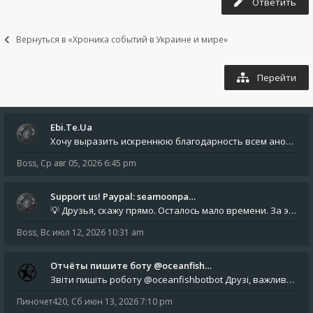
Ответить
Вернуться в «Хроника событий в Украине и мире»
Перейти
Ebi.Te.Ua
Хочу выразить искреннюю благодарность всем анонимным пользователям, которые поддержали наше сообщество финансово. Благод
Boss
,
Ср авг 05, 2026 6:45 pm
Support us! Paypal: seamoonpa…
💡 Друзья, скажу прямо. Осталось мало времени. За это время нам нужно закрыть последние обязательные расходы: около 500
Boss
,
Вс июл 12, 2026 10:31 am
Отчёты пишите боту @oceanfish…
Звіти пишіть роботу @oceanfishbotbot Друзі, важливе повідомлення для учасників форума. Основне звернення опублікован
Пиночет420
,
Сб июн 13, 2026 7:10 pm