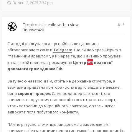
Вс окт 12, 2025 2:34 pm
Tropicosis is exile with a view
3
Пиночет420
Сьогодні ж з’ясувалося, що найбільше ця новина
обговорювалася саме в
Telegram
. І не лише через інтригу з
"таємничим арештом", а й через те, що її активно просував
канал, який водночас рекламував
Центр
правової
допомоги громадянам РФ
.
За гучною назвою, втім, стоїть не державна структура, а
звичайна приватна контора - хоча варто віддати належне,
вона
справді працює
. Саме сюди звертаються ті, хто
опинився в скрутному становищі: хтось втратив паспорт,
хтось потрапив до міграційного ізолятора, а хтось шукає
адвоката після побутового конфлікту.
"Ми не рятуємо злочинців, ми допомагаємо людям, які
опинилися беззахисними перед системою", - пояснює один із