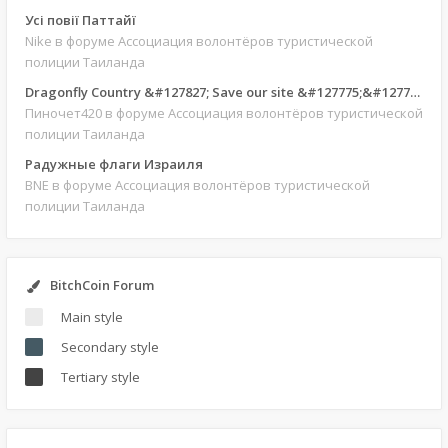
Усі повії Паттайї
Nike
в форуме Ассоциация волонтёров туристической
полиции Таиланда
Dragonfly Country &#127827; Save our site &#127775;&#127769;
Пиночет420
в форуме Ассоциация волонтёров туристической
полиции Таиланда
Радужные флаги Израиля
BNE
в форуме Ассоциация волонтёров туристической
полиции Таиланда
BitchCoin Forum
Main style
Secondary style
Tertiary style