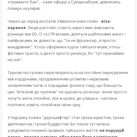
отримаєте бан", - каже офіцер у Суварнабхумі, дивлячись
поверх окулярів.
Через це серед експатів з’явилося нове слово -
віза-
параноя
. Люди раптово стають юристами, вивчають
різницю між ED, O та LTR-візами, діляться шаблонами анкет і
лайфхаками, як довести, що "ти не фрілансер, а просто
мандрівник". Хтось оформлює курси тайської мови, хтось -
фіктивні трасти, а дехто просто ризикує, бо "тут принаймні
не сніг".
Туризм поступово перетворюється на постійне пересування
між кордонами, продовженням штампів і нервовим
оновленням чатів із порадами. Іронія в тому, що більшість
цих "втікачів до тропіків" не шукають розкоші - вони просто
хочуть жити спокійно. Але в країні, де усмішка - частина
політики, навіть спокій має свою ціну.
У підсумку кожен "дауншифтер" стає трохи юристом, трохи
дипломатoм і трохи буддистом. Бо тільки тут можна
усвідомити головне правило тайського життя:
не порушуй
закон - просто навчись обходити його з усмішкою
.