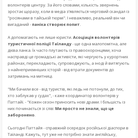
волонтерів центру. За його словами, кількість звернень
зростає щоразу, коли в медіа з’являється черговий скандал із
"росіянами в тайській тюрмі". І неважливо, реальний він чи
вигаданий -
паніка створює попит
.
А допомагають не лише юристи.
Асоціація волонтерів
туристичної поліції Таїланду
- ще одна малопомітна, але
дієва ланка. Їх часто плутають із правоохоронцями, хоча
насправді це громадські активісти, які чергують у курортних
районах, перекладають, супроводжують, а іноді й витягують
з найнеприємніших історій - від втрати документів до
затримань на митниці.
"Ми бачили все - від туристів, які ледь не потонули, до тих,
хто заблукав у судах", - каже координатор волонтерів у
Паттайї. - "Кожен сезон приносить нові драми. І більшість із
них починається зі слів:
Ми просто не знали, що це
заборонено
.
Сьогодні Паттайя - справжній осередок російської діаспори в
Таїланді. Кажуть, тут уже не потрібно знати англійську,