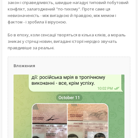
закон і справедливість, швидше нагадує типовий побутовий
конфлікт, залагоджений "по-тихому". Проте саме ця
невизначеність - між вигадкою й правдою, між мемом і
фактом - і зробила її вірусною.
Бо в епоху, коли сенсації творяться в кілька кліків, а мораль
зникає у стрічці новин, вигадані історії нерідко звучать
правдивіше за реальні.
Вложения