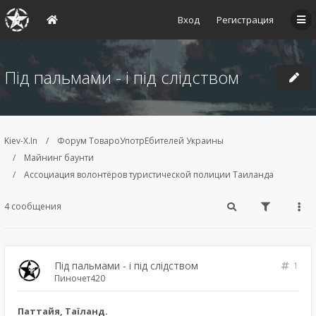
Вход
Регистрация
Під пальмами - і під слідством
Kiev-X.In
Форум ТовароУпотрЕбителей Украины
Майнинг баунти
Ассоциация волонтёров туристической полиции Таиланда
4 сообщения
Під пальмами - і під слідством
1
Пиночет420
Паттайя, Таїланд.