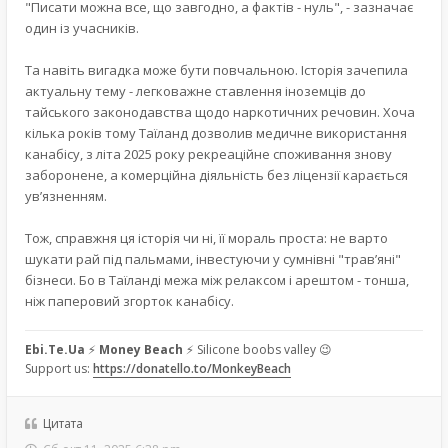
"Писати можна все, що завгодно, а фактів - нуль", - зазначає
один із учасників.
Та навіть вигадка може бути повчальною. Історія зачепила
актуальну тему - легковажне ставлення іноземців до
тайського законодавства щодо наркотичних речовин. Хоча
кілька років тому Таїланд дозволив медичне використання
канабісу, з літа 2025 року рекреаційне споживання знову
заборонене, а комерційна діяльність без ліцензії карається
ув’язненням.
Тож, справжня ця історія чи ні, її мораль проста: не варто
шукати рай під пальмами, інвестуючи у сумнівні "трав’яні"
бізнеси. Бо в Таїланді межа між релаксом і арештом - тонша,
ніж паперовий згорток канабісу.
Ebi.Te.Ua
⚡
Money Beach
⚡ Silicone boobs valley 😉
Support us:
https://donatello.to/MonkeyBeach
Цитата