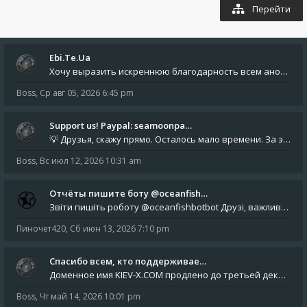
Перейти
Ebi.Te.Ua
Хочу выразить искреннюю благодарность всем анонимным пользователям, которые поддержали наше сообщество финансово. Благод
Boss
,
Ср авг 05, 2026 6:45 pm
Support us! Paypal: seamoonpa…
💡 Друзья, скажу прямо. Осталось мало времени. За это время нам нужно закрыть последние обязательные расходы: около 500
Boss
,
Вс июл 12, 2026 10:31 am
Отчёты пишите боту @oceanfish…
Звіти пишіть роботу @oceanfishbotbot Друзі, важливе повідомлення для учасників форума. Основне звернення опублікован
Пиночет420
,
Сб июн 13, 2026 7:10 pm
Спасибо всем, кто поддерживае…
Доменное имя KIEV-X.COM продлено до третьей декады августа 2027 года! Спасибо всем анонимным пользователям, которые по
Boss
,
Чт май 14, 2026 10:01 pm