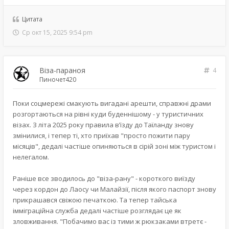
Цитата
Ср окт 15, 2025 9:54 pm
Віза-параноя
4
Пиночет420
Поки соцмережі смакують вигадані арешти, справжні драми
розгортаються на рівні куди буденнішому - у туристичних
візах. З літа 2025 року правила в’їзду до Таїланду знову
змінилися, і тепер ті, хто приїхав "просто пожити пару
місяців", дедалі частіше опиняються в сірій зоні між туристом і
нелегалом.
Раніше все зводилось до "віза-рану" - короткого виїзду
через кордон до Лаосу чи Малайзії, після якого паспорт знову
прикрашався свіжою печаткою. Та тепер тайська
імміграційна служба дедалі частіше розглядає це як
зловживання. "Побачимо вас із тими ж рюкзаками втретє -