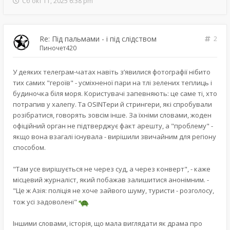
Сб окт 11, 2025 6:38 pm
Re: Під пальмами - і під слідством
2
Пиночет420
У деяких телеграм-чатах навіть з’явилися фотографії нібито
тих самих "героїв" - усміхненої пари на тлі зелених теплиць і
будиночка біля моря. Користувачі запевняють: це саме ті, хто
потрапив у халепу. Та OSINTери й стрингери, які спробували
розібратися, говорять зовсім інше. За їхніми словами, жоден
офіційний орган не підтверджує факт арешту, а "проблему" -
якщо вона взагалі існувала - вирішили звичайним для регіону
способом.
"Там усе вирішується не через суд, а через конверт", - каже
місцевий журналіст, який побажав залишитися анонімним. -
"Це ж Азія: поліція не хоче зайвого шуму, туристи - розголосу,
тож усі задоволені"
Іншими словами, історія, що мала виглядати як драма про