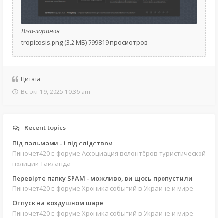
Віза-параноя
tropicosis.png (3.2 МБ) 799819 просмотров
Цитата
Вс окт 19, 2025 10:36 am
Recent topics
Під пальмами - і під слідством
Пиночет420
в форуме Ассоциация волонтёров туристической
полиции Таиланда
Перевірте папку SPAM - можливо, ви щось пропустили
Пиночет420
в форуме Хроника событий в Украине и мире
Отпуск на воздушном шаре
Пиночет420
в форуме Хроника событий в Украине и мире