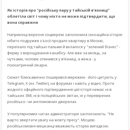
Як історія про "російську пару у тайській в’язниці"
облетіла світ і чому ніхто не може підтвердити, що
вона справжня
Наприкінці вересня соцмережі заполонила сенсаційна історія:
нібито подружжя з Ьосії продало квартиру в Москві,
переїхало під тайські пальми й вклалося у "зелений бізнес" -
ферму з вирощування канабісу. Але вже за місяць, за
чутками, чоловік опинився у в’язниці, а жінка - у
психіатричній лікарні.
Сюжет блискавично поширився мережею - його цитують у
Telegram, X (ex. Twitter), на форумах і навіть у відео. Проте
жодного офіційного підтвердження цієї історії немає: ні в
тайських ЗМІ, ні в поліцейських звітах, ні у перевірених
російсько- чи англомовних джерелах.
У популярномих чатах адміністратори заспокоюють: "Не
варто звертати увагу на жовту пресу". Місцеві
російськомовні мешканці вважають історію вигадкою.