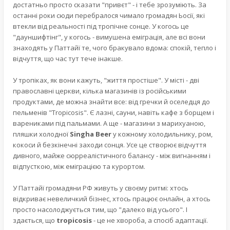
достатньо просто сказати "привєт" - і тебе зрозуміють. За
останні роки сюди перебралося чимало громадян Ьосії, які
втекли від реальності під тропічне сонце. У когось це
"дауншифтінг", у когось - вимушена еміграція, але всі вони
знаходять у Паттайї те, чого бракувало вдома: спокій, тепло і
відчуття, що час тут тече інакше.
У тропіках, як вони кажуть, "життя простіше". У місті - дві
православні церкви, кілька магазинів із російськими
продуктами, де можна знайти все: від гречки й оселедця до
пельменів "Tropicosis". Є лазні, сауни, навіть кафе з борщем і
варениками під пальмами. А ще - магазини з марихуаною,
пляшки холодної
Singha Beer
у кожному холодильнику, ром,
кокоси й безкінечні заходи сонця. Усе це створює відчуття
дивного, майже сюрреалістичного балансу - між вигнанням і
відпусткою, між еміграцією та курортом.
У Паттайї громадяни РФ живуть у своєму ритмі: хтось
відкриває невеличкий бізнес, хтось працює онлайн, а хтось
просто насолоджується тим, що "далеко від усього". І
здається, що
tropicosis
- це не хвороба, а спосіб адаптації.