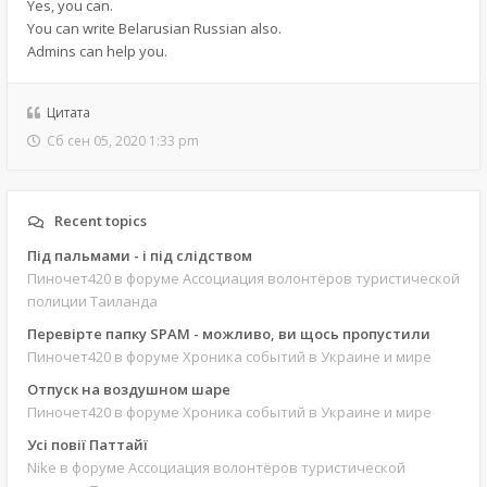
Yes, you can.
You can write Belarusian Russian also.
Admins can help you.
Цитата
Сб сен 05, 2020 1:33 pm
Recent topics
Під пальмами - і під слідством
Пиночет420
в форуме Ассоциация волонтёров туристической
полиции Таиланда
Перевірте папку SPAM - можливо, ви щось пропустили
Пиночет420
в форуме Хроника событий в Украине и мире
Отпуск на воздушном шаре
Пиночет420
в форуме Хроника событий в Украине и мире
Усі повії Паттайї
Nike
в форуме Ассоциация волонтёров туристической