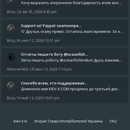
Хочу выразить искреннюю благодарность всем анонимным пользователям, которые поддержали наше сообщество финансово. Благод
Boss
,
Ср авг 05, 2026 6:45 pm
Support us! Paypal: seamoonpa…
💡 Друзья, скажу прямо. Осталось мало времени. За это время нам нужно закрыть последние обязательные расходы: около 500
Boss
,
Вс июл 12, 2026 10:31 am
Отчёты пишите боту @oceanfish…
Звіти пишіть роботу @oceanfishbotbot Друзі, важливе повідомлення для учасників форума. Основне звернення опублікован
Пиночет420
,
Сб июн 13, 2026 7:10 pm
Спасибо всем, кто поддерживае…
Доменное имя KIEV-X.COM продлено до третьей декады августа 2027 года! Спасибо всем анонимным пользователям, которые по
Boss
,
Чт май 14, 2026 10:01 pm
Kiev-X.In
Форум ТовароУпотрЕбителей Украины
FAQ