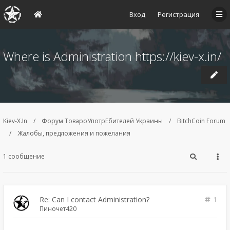
Вход
Регистрация
Where is Administration https://kiev-x.in/
Kiev-X.In
Форум ТовароУпотрЕбителей Украины
BitchCoin Forum
Жалобы, предложения и пожелания
1 сообщение
Re: Can I contact Administration?
1
Пиночет420