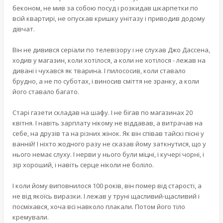
беконом, не мив за собою посуд і розкидав шкарпетки по
всій квартирі, не опускав кришку унітазу і приводив додому
дівчат.
Він не дивився серіали по телевізору і не слухав Джо Дассена,
ходив у магазин, коли хотілося, а коли не хотілося - лежав на
дивані і чухався як тварина. І пилососив, коли ставало
брудно, а не по суботах, і виносив сміття не зранку, а коли
його ставало багато.
Старі газети складав на шафу. І не бігав по магазинах 20
квітня. І навіть зарплату нікому не віддавав, а витрачав на
себе, на друзів та на різних жінок. Як він співав тайскі пісні у
ванній! І ніхто жодного разу не сказав йому заткнутися, що у
нього немає слуху. І нерви у нього були міцні, і кучері чорні, і
зір хороший, і навіть серце ніколи не боліло.
І коли йому виповнилося 100 років, він помер від старості, а
не від якоїсь виразки. І лежав у труні щасливий-щасливий і
посміхався, хоча всі навколо плакали. Потом його тіло
кремували.