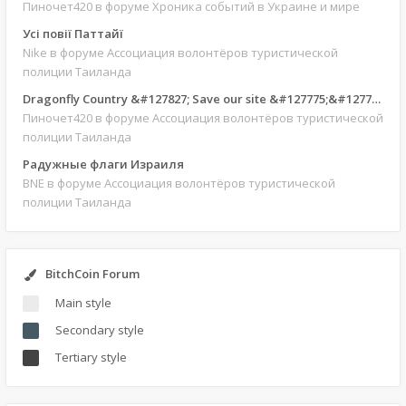
Пиночет420
в форуме Хроника событий в Украине и мире
Усі повії Паттайї
Nike
в форуме Ассоциация волонтёров туристической
полиции Таиланда
Dragonfly Country &#127827; Save our site &#127775;&#127769;
Пиночет420
в форуме Ассоциация волонтёров туристической
полиции Таиланда
Радужные флаги Израиля
BNE
в форуме Ассоциация волонтёров туристической
полиции Таиланда
BitchCoin Forum
Main style
Secondary style
Tertiary style