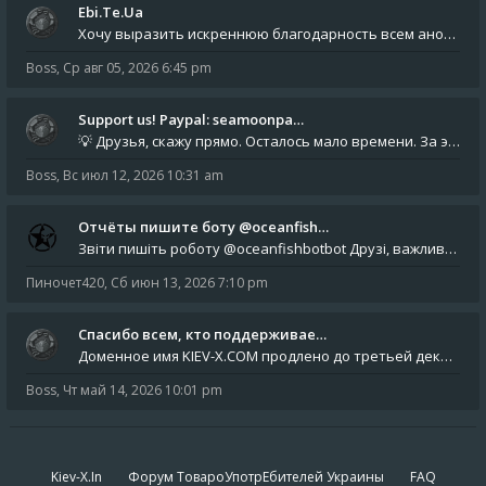
Ebi.Te.Ua
Хочу выразить искреннюю благодарность всем анонимным пользователям, которые поддержали наше сообщество финансово. Благод
Boss
,
Ср авг 05, 2026 6:45 pm
Support us! Paypal: seamoonpa…
💡 Друзья, скажу прямо. Осталось мало времени. За это время нам нужно закрыть последние обязательные расходы: около 500
Boss
,
Вс июл 12, 2026 10:31 am
Отчёты пишите боту @oceanfish…
Звіти пишіть роботу @oceanfishbotbot Друзі, важливе повідомлення для учасників форума. Основне звернення опублікован
Пиночет420
,
Сб июн 13, 2026 7:10 pm
Спасибо всем, кто поддерживае…
Доменное имя KIEV-X.COM продлено до третьей декады августа 2027 года! Спасибо всем анонимным пользователям, которые по
Boss
,
Чт май 14, 2026 10:01 pm
Kiev-X.In
Форум ТовароУпотрЕбителей Украины
FAQ