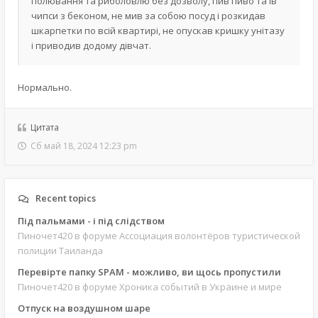
полювання та риболовлю без дозволу, пив пиво та їв
чипси з беконом, не мив за собою посуд і розкидав
шкарпетки по всій квартирі, не опускав кришку унітазу
і приводив додому дівчат.
Нормально.
Цитата
Сб май 18, 2024 12:23 pm
Recent topics
Під пальмами - і під слідством
Пиночет420
в форуме Ассоциация волонтёров туристической
полиции Таиланда
Перевірте папку SPAM - можливо, ви щось пропустили
Пиночет420
в форуме Хроника событий в Украине и мире
Отпуск на воздушном шаре