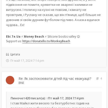
підвіконня не помите, креветки не зварені і килимки не
витрусені. І поличку на кухні не повісив, і кімнату не
провітрив, і Руслану не сказав, що він п’яниця, щоб більше не
дзвонив зі своїм дурним футболом під пиво. А казка вдалася
чудова... Ех!
Ebi.Te.Ua
⚡
Money Beach
⚡ Silicone boobs valley 😉
Support us:
https://donatello.to/MonkeyBeach
Цитата
Пт май 17, 2024 7:14 pm
Re: Як заспокоювати дітей під час евакуації?
4
BNE
Пиночет420
писал(а):
↑
Пт май 17, 2024 7:14 pm
І став Майкл жити весело та безтурботно: їздив на