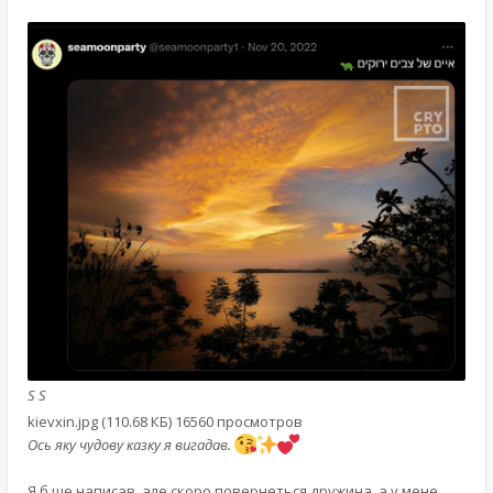
S S
kievxin.jpg (110.68 КБ) 16560 просмотров
Ось яку чудову казку я вигадав.
Я б ще написав, але скоро повернеться дружина, а у мене