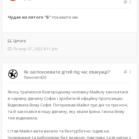
2
Чудак из пятого "Б"
покажите им.
Цитата
Пн мар 07, 2022 8:11 pm
Як заспокоювати дітей під час евакуації?
3
Пиночет420
Якось трапилося благородному чоловіку Майклу закохатися
в чарівну дівчину Софію і зробити їй офіційну пропозицію.
Відмовила йому Софія. Погорював Майкл три дні та три ночі,
та й закохався в іншу дівчину, яку звали Ірина. І вона йому
теж відмовила.
І став Майкл жити весело та безтурботно: їздив на
полювання та риболовлю без дозволу, пив пиво та їв чипси з