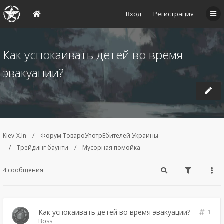
Вход
Регистрация
Как успокаивать детей во время
эвакуации?
Kiev-X.In
Форум ТовароУпотрЕбителей Украины
Трейдинг баунти
Мусорная помойка
4 сообщения
Как успокаивать детей во время эвакуации?
1
Boss