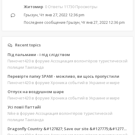
Житомир
0 Ответы 11730 Просмотры
Грызун
,
Чт янв 27, 2022 12:36 pm
Последнее сообщение
Грызун
,
Чт янв 27, 2022 12:36 pm
Recent topics
Під пальмами - і під слідством
Пиночет420
в форуме Ассоциация волонтёров туристической
полиции Таиланда
Перевірте папку SPAM - можливо, ви щось пропустили
Пиночет420
в форуме Хроника событий в Украине и мире
Отпуск на воздушном шаре
Пиночет420
в форуме Хроника событий в Украине и мире
Усі повії Паттайї
Nike
в форуме Ассоциация волонтёров туристической
полиции Таиланда
Dragonfly Country &#127827; Save our site &#127775;&#127769;