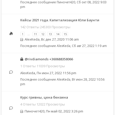
Последнее сообщение
Пиночет420
,
Сб окт 08, 2022 9:03
pm
Кейсы 2021 года. Капитализация Юли Баунти
142 Ответы 245303 Просмотры
1
…
11
12
13
14
15
AlexKeda
,
Вс дек 27, 2020 11:06 am
Последнее сообщение
AlexKeda
,
Сб авг 27, 2022 1:19 am
@rivdiamonds +360688358066
1 Ответы 11039 Просмотры
AlexKeda
,
Пн июн 27, 2022 11:56 pm
Последнее сообщение
AlexKeda
,
Вт июн 28, 2022 10:56
pm
Курс гривны, цена бензина
4 Ответы 12022 Просмотры
Пиночет420
,
Пн май 02, 2022 3:26 pm