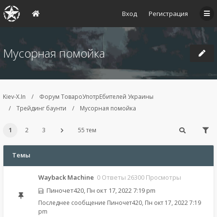
Вход
Регистрация
Мусорная помойка
Kiev-X.In
Форум ТовароУпотрЕбителей Украины
Трейдинг баунти
Мусорная помойка
1
2
3
55 тем
Темы
Wayback Machine
0 Ответы 26300 Просмотры
Пиночет420
,
Пн окт 17, 2022 7:19 pm
Последнее сообщение
Пиночет420
,
Пн окт 17, 2022 7:19
pm