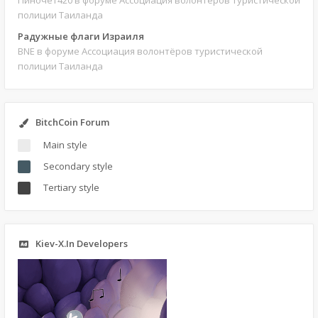
Пиночет420
в форуме Ассоциация волонтёров туристической
полиции Таиланда
Радужные флаги Израиля
BNE
в форуме Ассоциация волонтёров туристической
полиции Таиланда
BitchCoin Forum
Main style
Secondary style
Tertiary style
Kiev-X.In Developers