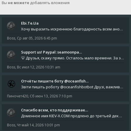
Вы
не можете
добавлять вложения
Ebi.Te.Ua
Хочу выразить искреннюю благодарность всем анонимным пользователям, которые поддержали наше сообщество финансово. Благод
Boss
,
Ср авг 05, 2026 6:45 pm
Support us! Paypal: seamoonpa…
💡 Друзья, скажу прямо. Осталось мало времени. За это время нам нужно закрыть последние обязательные расходы: около 500
Boss
,
Вс июл 12, 2026 10:31 am
Отчёты пишите боту @oceanfish…
Звіти пишіть роботу @oceanfishbotbot Друзі, важливе повідомлення для учасників форума. Основне звернення опублікован
Пиночет420
,
Сб июн 13, 2026 7:10 pm
Спасибо всем, кто поддерживае…
Доменное имя KIEV-X.COM продлено до третьей декады августа 2027 года! Спасибо всем анонимным пользователям, которые по
Boss
,
Чт май 14, 2026 10:01 pm