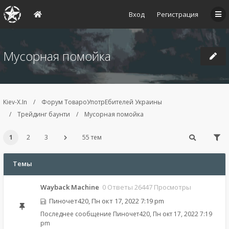
Вход
Регистрация
Мусорная помойка
Kiev-X.In
Форум ТовароУпотрЕбителей Украины
Трейдинг баунти
Мусорная помойка
1
2
3
55 тем
Темы
Wayback Machine
0 Ответы 26447 Просмотры
Пиночет420
,
Пн окт 17, 2022 7:19 pm
Последнее сообщение
Пиночет420
,
Пн окт 17, 2022 7:19
pm