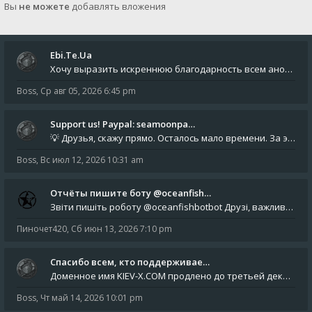
Вы
не можете
добавлять вложения
Ebi.Te.Ua
Хочу выразить искреннюю благодарность всем анонимным пользователям, которые поддержали наше сообщество финансово. Благод
Boss
,
Ср авг 05, 2026 6:45 pm
Support us! Paypal: seamoonpa…
💡 Друзья, скажу прямо. Осталось мало времени. За это время нам нужно закрыть последние обязательные расходы: около 500
Boss
,
Вс июл 12, 2026 10:31 am
Отчёты пишите боту @oceanfish…
Звіти пишіть роботу @oceanfishbotbot Друзі, важливе повідомлення для учасників форума. Основне звернення опублікован
Пиночет420
,
Сб июн 13, 2026 7:10 pm
Спасибо всем, кто поддерживае…
Доменное имя KIEV-X.COM продлено до третьей декады августа 2027 года! Спасибо всем анонимным пользователям, которые по
Boss
,
Чт май 14, 2026 10:01 pm