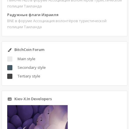
Пиночет420
в форуме Ассоциация волонтёров туристической
полиции Таиланда
Радужные флаги Израиля
BNE
в форуме Ассоциация волонтёров туристической
полиции Таиланда
BitchCoin Forum
Main style
Secondary style
Tertiary style
Kiev-X.In Developers