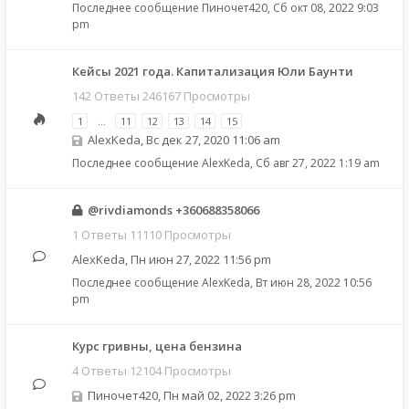
Последнее сообщение
Пиночет420
,
Сб окт 08, 2022 9:03
pm
Кейсы 2021 года. Капитализация Юли Баунти
142 Ответы 246167 Просмотры
1
…
11
12
13
14
15
AlexKeda
,
Вс дек 27, 2020 11:06 am
Последнее сообщение
AlexKeda
,
Сб авг 27, 2022 1:19 am
@rivdiamonds +360688358066
1 Ответы 11110 Просмотры
AlexKeda
,
Пн июн 27, 2022 11:56 pm
Последнее сообщение
AlexKeda
,
Вт июн 28, 2022 10:56
pm
Курс гривны, цена бензина
4 Ответы 12104 Просмотры
Пиночет420
,
Пн май 02, 2022 3:26 pm