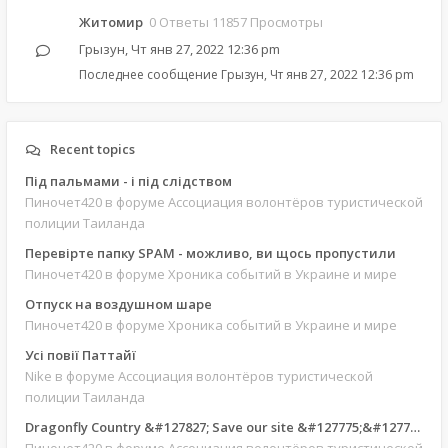
Житомир
0 Ответы 11857 Просмотры
Грызун
,
Чт янв 27, 2022 12:36 pm
Последнее сообщение
Грызун
,
Чт янв 27, 2022 12:36 pm
Recent topics
Під пальмами - і під слідством
Пиночет420
в форуме Ассоциация волонтёров туристической
полиции Таиланда
Перевірте папку SPAM - можливо, ви щось пропустили
Пиночет420
в форуме Хроника событий в Украине и мире
Отпуск на воздушном шаре
Пиночет420
в форуме Хроника событий в Украине и мире
Усі повії Паттайї
Nike
в форуме Ассоциация волонтёров туристической
полиции Таиланда
Dragonfly Country &#127827; Save our site &#127775;&#127769;