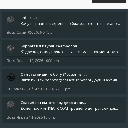
Ebi.Te.Ua
Хочу выразить искреннюю благодарность всем анонимным пользователям, которые поддержали наше сообщество финансово. Благод
Boss
,
Ср авг 05, 2026 6:45 pm
Support us! Paypal: seamoonpa…
💡 Друзья, скажу прямо. Осталось мало времени. За это время нам нужно закрыть последние обязательные расходы: около 500
Boss
,
Вс июл 12, 2026 10:31 am
Отчёты пишите боту @oceanfish…
Звіти пишіть роботу @oceanfishbotbot Друзі, важливе повідомлення для учасників форума. Основне звернення опублікован
Пиночет420
,
Сб июн 13, 2026 7:10 pm
Спасибо всем, кто поддерживае…
Доменное имя KIEV-X.COM продлено до третьей декады августа 2027 года! Спасибо всем анонимным пользователям, которые по
Boss
,
Чт май 14, 2026 10:01 pm