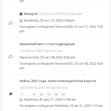
pm
Машуня
2 Ответы 24416 Просмотры
AlexKeda
,
Сб окт 10, 2020 5:08 pm
Последнее сообщение
Пиночет420
,
Пн окт 17, 2022 7:00
pm
Крымский мост стал подводным
0 Ответы 14072 Просмотры
Пиночет420
,
Сб окт 08, 2022 9:03 pm
Последнее сообщение
Пиночет420
,
Сб окт 08, 2022 9:03
pm
Кейсы 2021 года. Капитализация Юли Баунти
142 Ответы 246134 Просмотры
1
…
11
12
13
14
15
AlexKeda
,
Вс дек 27, 2020 11:06 am
Последнее сообщение
AlexKeda
,
Сб авг 27, 2022 1:19 am