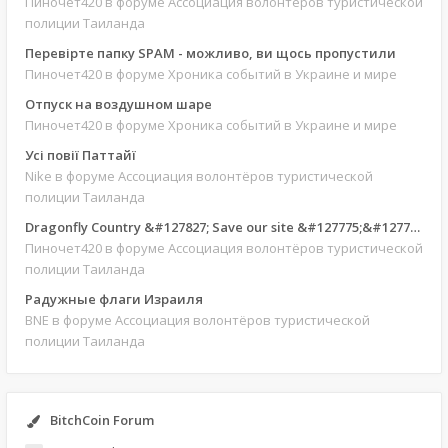
Пиночет420
в форуме Ассоциация волонтёров туристической
полиции Таиланда
Перевірте папку SPAM - можливо, ви щось пропустили
Пиночет420
в форуме Хроника событий в Украине и мире
Отпуск на воздушном шаре
Пиночет420
в форуме Хроника событий в Украине и мире
Усі повії Паттайї
Nike
в форуме Ассоциация волонтёров туристической
полиции Таиланда
Dragonfly Country &#127827; Save our site &#127775;&#127769;
Пиночет420
в форуме Ассоциация волонтёров туристической
полиции Таиланда
Радужные флаги Израиля
BNE
в форуме Ассоциация волонтёров туристической
полиции Таиланда
BitchCoin Forum