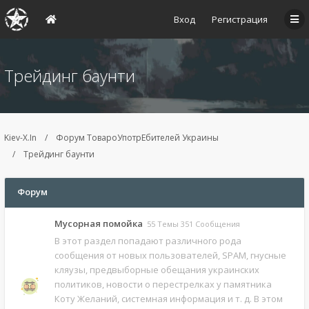
Вход
Регистрация
Трейдинг баунти
Kiev-X.In
Форум ТовароУпотрЕбителей Украины
Трейдинг баунти
Форум
Мусорная помойка
55 Темы 351 Сообщения
В этот раздел попадают различного рода
сообщения от новых пользователей, SPAM, гнусные
кляузы, предвыборные обещания украинских
политиков, новости о перестрелках у памятника
Коту Желаний, системная информация и т. д. В этом