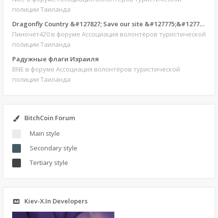
полиции Таиланда
Dragonfly Country &#127827; Save our site &#127775;&#127769;
Пиночет420
в форуме Ассоциация волонтёров туристической
полиции Таиланда
Радужные флаги Израиля
BNE
в форуме Ассоциация волонтёров туристической
полиции Таиланда
BitchCoin Forum
Main style
Secondary style
Tertiary style
Kiev-X.In Developers