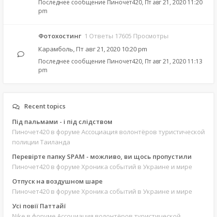
Последнее сообщение
Пиночет420
,
Пт авг 21, 2020 11:20
pm
Фотохостинг
1 Ответы 17605 Просмотры
Карамболь
,
Пт авг 21, 2020 10:20 pm
Последнее сообщение
Пиночет420
,
Пт авг 21, 2020 11:13
pm
Recent topics
Під пальмами - і під слідством
Пиночет420
в форуме Ассоциация волонтёров туристической
полиции Таиланда
Перевірте папку SPAM - можливо, ви щось пропустили
Пиночет420
в форуме Хроника событий в Украине и мире
Отпуск на воздушном шаре
Пиночет420
в форуме Хроника событий в Украине и мире
Усі повії Паттайї
Nike
в форуме Ассоциация волонтёров туристической