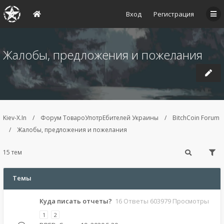
Вход
Регистрация
Жалобы, предложения и пожелания
Kiev-X.In
Форум ТовароУпотрЕбителей Украины
BitchCoin Forum
Жалобы, предложения и пожелания
15 тем
Темы
Куда писать отчеты?
16 Ответы 603979 Просмотры
1
2