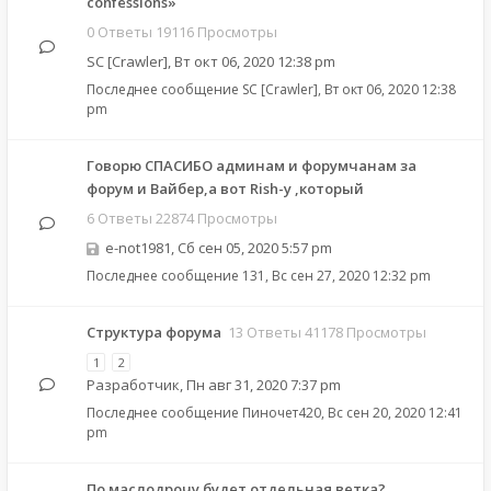
confessions»
0 Ответы 19116 Просмотры
SC [Crawler]
,
Вт окт 06, 2020 12:38 pm
Последнее сообщение
SC [Crawler]
,
Вт окт 06, 2020 12:38
pm
Говорю СПАСИБО админам и форумчанам за
форум и Вайбер,а вот Rish-у ,который
6 Ответы 22874 Просмотры
e-not1981
,
Сб сен 05, 2020 5:57 pm
Последнее сообщение
131
,
Вс сен 27, 2020 12:32 pm
Структура форума
13 Ответы 41178 Просмотры
1
2
Разработчик
,
Пн авг 31, 2020 7:37 pm
Последнее сообщение
Пиночет420
,
Вс сен 20, 2020 12:41
pm
По маслодрочу будет отдельная ветка?