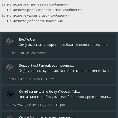
Вы
не можете
отвечать на сообщения
Вы
не можете
редактировать свои сообщения
Вы
не можете
удалять свои сообщения
Вы
не можете
добавлять вложения
Ebi.Te.Ua
Хочу выразить искреннюю благодарность всем анонимным пользователям, которые поддержали наше сообщество финансово. Благод
Boss
,
Ср авг 05, 2026 6:45 pm
Support us! Paypal: seamoonpa…
💡 Друзья, скажу прямо. Осталось мало времени. За это время нам нужно закрыть последние обязательные расходы: около 500
Boss
,
Вс июл 12, 2026 10:31 am
Отчёты пишите боту @oceanfish…
Звіти пишіть роботу @oceanfishbotbot Друзі, важливе повідомлення для учасників форума. Основне звернення опублікован
Пиночет420
,
Сб июн 13, 2026 7:10 pm
Спасибо всем, кто поддерживае…