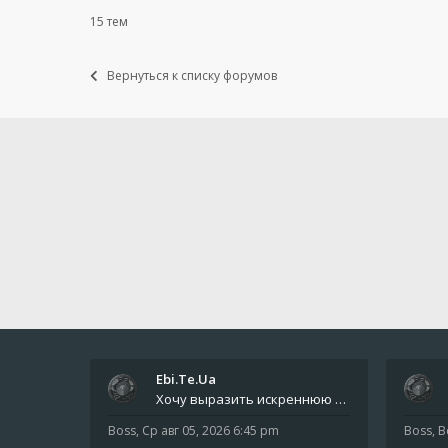
15 тем
Вернуться к списку форумов
Ebi.Te.Ua
Хочу выразить искреннюю благодарность всем анонимным пользователям, которые поддержали наше сообщество финансово. Благод
Boss
,
Ср авг 05, 2026 6:45 pm
Boss
,
В