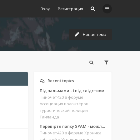
Вход
Регистрация
Новая тема
Recent topics
Під пальмами - і під слідством
Пиночет420
в форуме
m
Ассоциация волонтёров
туристической полиции
Таиланда
Перевірте папку SPAM - можливо, ви щось пропустили
Пиночет420
в форуме Хроника
событий в Украине и мире