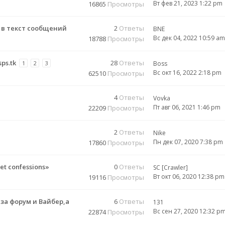
Вт фев 21, 2023 1:22 pm
16865
Просмотры
 в текст сообщений
2
Ответы
BNE
Вс дек 04, 2022 10:59 am
18788
Просмотры
ps.tk
28
Ответы
1
2
3
Boss
Вс окт 16, 2022 2:18 pm
62510
Просмотры
4
Ответы
Vovka
Пт авг 06, 2021 1:46 pm
22209
Просмотры
2
Ответы
Nike
Пн дек 07, 2020 7:38 pm
17860
Просмотры
t confessions»
0
Ответы
SC [Crawler]
Вт окт 06, 2020 12:38 pm
19116
Просмотры
а форум и Вайбер,а
6
Ответы
131
Вс сен 27, 2020 12:32 p
22874
Просмотры