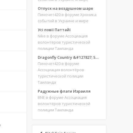
Отпуск на воздушном шаре
Пиночет420
в форуме Хроника
событий в Украине и мире
Усі повії Паттайї
Nike
в форуме Ассоциация
волонтёров туристической
полиции Таиланда
Dragonfly Country &#127827; Save our site &#127775;&#127769;
Пиночет420
в форуме
Ассоциация волонтёров
туристической полиции
Таиланда
Радужные флаги Израиля
BNE
в форуме Ассоциация
волонтёров туристической
полиции Таиланда
m