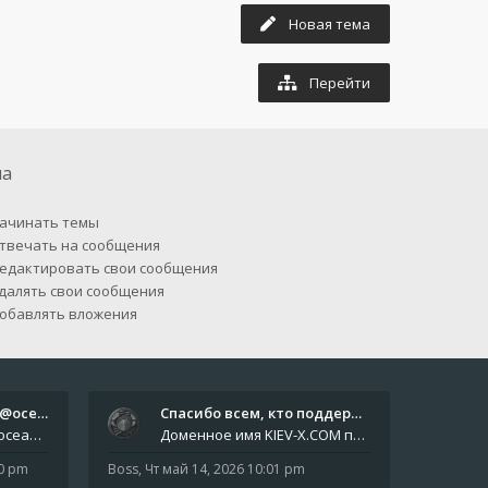
Новая тема
Перейти
па
ачинать темы
твечать на сообщения
едактировать свои сообщения
далять свои сообщения
обавлять вложения
Отчёты пишите боту @oceanfish…
Спасибо всем, кто поддерживае…
Звіти пишіть роботу @oceanfishbotbot Друзі, важливе повідомлення для учасників форума. Основне звернення опублікован
Доменное имя KIEV-X.COM продлено до третьей декады августа 2027 года! Спасибо всем анонимным пользователям, которые по
10 pm
Boss
,
Чт май 14, 2026 10:01 pm