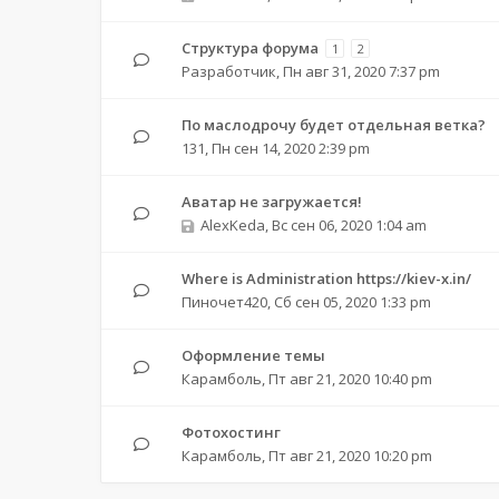
Структура форума
1
2
Разработчик
,
Пн авг 31, 2020 7:37 pm
По маслодрочу будет отдельная ветка?
131
,
Пн сен 14, 2020 2:39 pm
Аватар не загружается!
AlexKeda
,
Вс сен 06, 2020 1:04 am
Where is Administration https://kiev-x.in/
Пиночет420
,
Сб сен 05, 2020 1:33 pm
Оформление темы
Карамболь
,
Пт авг 21, 2020 10:40 pm
Фотохостинг
Карамболь
,
Пт авг 21, 2020 10:20 pm