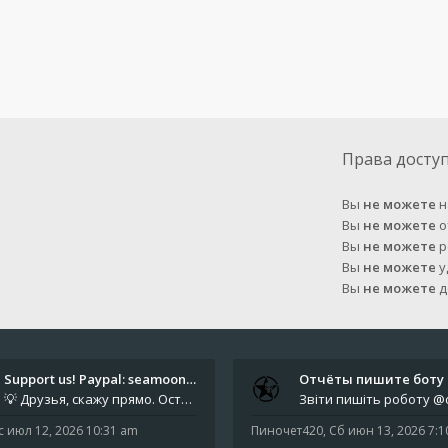
Права досту
Вы
не можете
н
Вы
не можете
о
Вы
не можете
р
Вы
не можете
у
Вы
не можете
д
Support us! Paypal: seamoonpa…
💡 Друзья, скажу прямо. Осталось мало времени. За это время нам нужно закрыть последние обязательные расходы: около 500
с июл 12, 2026 10:31 am
Пиночет420
,
Сб июн 13, 2026 7: