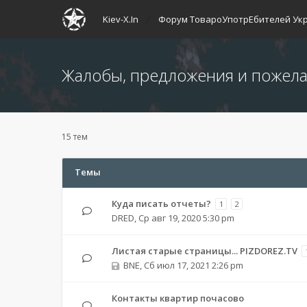
Kiev-X.In
Форум ТовароУпотрЕбителей Ук
Жалобы, предложения и пожел
15 тем
Темы
Куда писать отчеты?
1
2
DRED
,
Ср авг 19, 2020 5:30 pm
Листая старые страницы... PIZDOREZ.TV
BNE
,
Сб июл 17, 2021 2:26 pm
Контакты квартир почасово