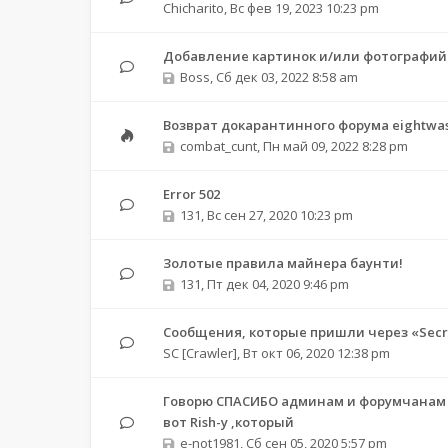
Chicharito
,
Вс фев 19, 2023 10:23 pm
Добавление картинок и/или фотографий
Boss
,
Сб дек 03, 2022 8:58 am
Возврат докарантинного форума eightwas
combat_cunt
,
Пн май 09, 2022 8:28 pm
Error 502
131
,
Вс сен 27, 2020 10:23 pm
Золотые правила майнера баунти!
131
,
Пт дек 04, 2020 9:46 pm
Сообщения, которые пришли через «Secre
SC [Crawler]
,
Вт окт 06, 2020 12:38 pm
Говорю СПАСИБО админам и форумчанам з
вот Rish-у ,который
e-not1981
,
Сб сен 05, 2020 5:57 pm