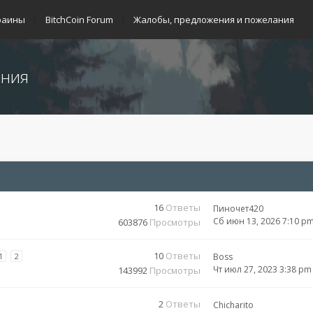
раины
BitchCoin Forum
Жалобы, предложения и пожелания
ания
16
Ответы
Пиночет420
Сб июн 13, 2026 7:10 p
603876
Просмотры
10
Ответы
1
2
Boss
Чт июл 27, 2023 3:38 pm
143992
Просмотры
2
Ответы
Chicharito