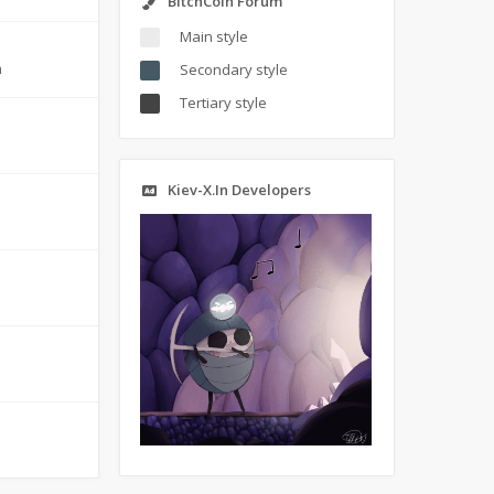
BitchCoin Forum
Main style
m
Secondary style
Tertiary style
Kiev-X.In Developers