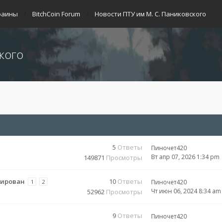
раины
BitchCoin Forum
Новости ПТУ им М. С. Паниковского
кого
5
Ответы
Пиночет420
Вт апр 07, 2026 1:34 pm
149871
Просмотры
окирован
10
Ответы
1
2
Пиночет420
Чт июн 06, 2024 8:34 am
52962
Просмотры
9
Ответы
Пиночет420