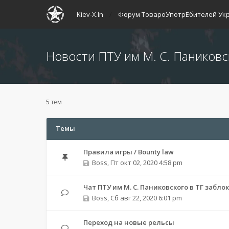
Kiev-X.In
Форум ТовароУпотрЕбителей Ук
Новости ПТУ им М. С. Паниковс
5 тем
Темы
Правила игры / Bounty law
Boss
,
Пт окт 02, 2020 4:58 pm
Чат ПТУ им М. С. Паниковского в ТГ забл
Boss
,
Сб авг 22, 2020 6:01 pm
Переход на новые рельсы