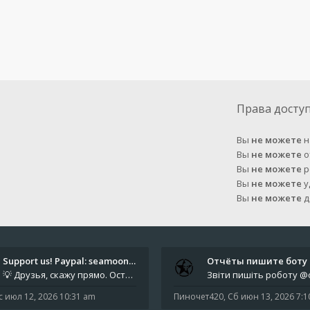
Права досту
Вы
не можете
н
Вы
не можете
о
Вы
не можете
р
Вы
не можете
у
Вы
не можете
д
Support us! Paypal: seamoonpa…
💡 Друзья, скажу прямо. Осталось мало времени. За это время нам нужно закрыть последние обязательные расходы: около 500
с июл 12, 2026 10:31 am
Пиночет420
,
Сб июн 13, 2026 7: