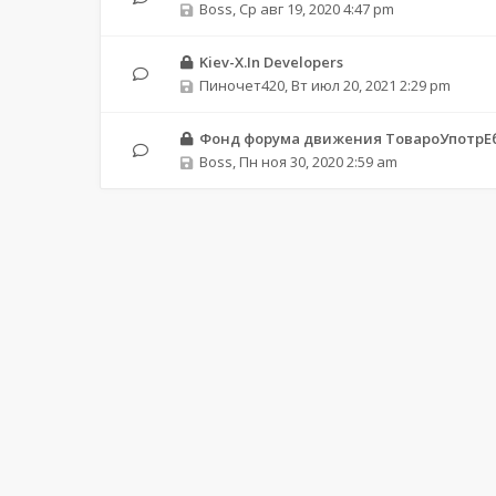
Boss
,
Ср авг 19, 2020 4:47 pm
Kiev-X.In Developers
Пиночет420
,
Вт июл 20, 2021 2:29 pm
Фонд форума движения ТовароУпотрЕ
Boss
,
Пн ноя 30, 2020 2:59 am