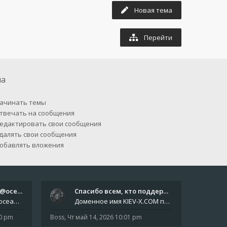
Новая тема
Перейти
па
ачинать темы
твечать на сообщения
едактировать свои сообщения
далять свои сообщения
обавлять вложения
Отчёты пишите боту @oceanfish…
Спасибо всем, кто поддерживае…
Звіти пишіть роботу @oceanfishbotbot Друзі, важливе повідомлення для учасників форума. Основне звернення опублікован
Доменное имя KIEV-X.COM продлено до третьей декады августа 2027 года! Спасибо всем анонимным пользователям, которые по
10 pm
Boss
,
Чт май 14, 2026 10:01 pm