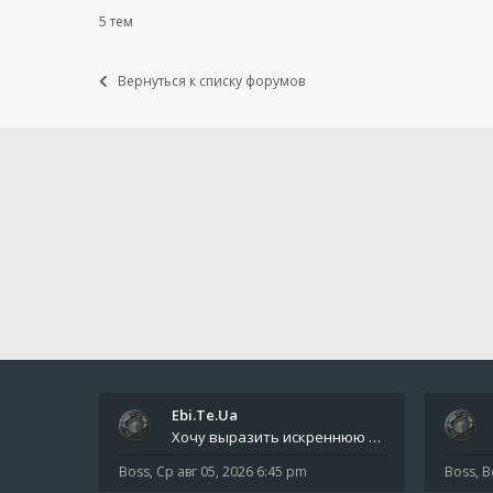
5 тем
Вернуться к списку форумов
Ebi.Te.Ua
Хочу выразить искреннюю благодарность всем анонимным пользователям, которые поддержали наше сообщество финансово. Благод
Boss
,
Ср авг 05, 2026 6:45 pm
Boss
,
В