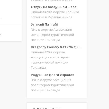
Отпуск на воздушном шаре
Пиночет420
в форуме Хроника
событий в Украине и мире
m
Усі повії Паттайї
Nike
в форуме Ассоциация
волонтёров туристической
m
полиции Таиланда
Dragonfly Country &#127827; Save our site &#127775;&#127769;
Пиночет420
в форуме
Ассоциация волонтёров
туристической полиции
Таиланда
Радужные флаги Израиля
BNE
в форуме Ассоциация
волонтёров туристической
полиции Таиланда