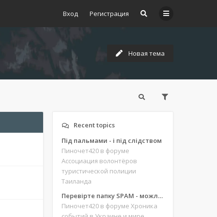
Вход
Регистрация
Новая тема
Recent topics
Під пальмами - і під слідством
Пиночет420
в форуме
Ассоциация волонтёров
туристической полиции
Таиланда
Перевірте папку SPAM - можливо, ви щось пропустили
Пиночет420
в форуме Хроника
событий в Украине и мире