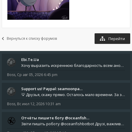
Вернуться к списку форумов
Перейти
Ebi.Te.Ua
Хочу выразить искреннюю благодарность всем анонимным пользователям, которые поддержали наше сообщество финансово. Благод
Boss
,
Ср авг 05, 2026 6:45 pm
Support us! Paypal: seamoonpa…
💡 Друзья, скажу прямо. Осталось мало времени. За это время нам нужно закрыть последние обязательные расходы: около 500
Boss
,
Вс июл 12, 2026 10:31 am
Отчёты пишите боту @oceanfish…
Звіти пишіть роботу @oceanfishbotbot Друзі, важливе повідомлення для учасників форума. Основне звернення опублікован