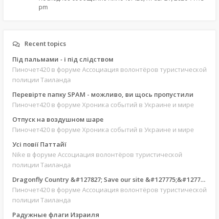
pm
Recent topics
Під пальмами - і під слідством
Пиночет420
в форуме Ассоциация волонтёров туристической
полиции Таиланда
Перевірте папку SPAM - можливо, ви щось пропустили
Пиночет420
в форуме Хроника событий в Украине и мире
Отпуск на воздушном шаре
Пиночет420
в форуме Хроника событий в Украине и мире
Усі повії Паттайї
Nike
в форуме Ассоциация волонтёров туристической
полиции Таиланда
Dragonfly Country &#127827; Save our site &#127775;&#127769;
Пиночет420
в форуме Ассоциация волонтёров туристической
полиции Таиланда
Радужные флаги Израиля