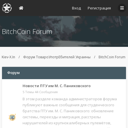
Вход
Регистрация
BitchCoin Forum
Kiev-X.In
Форум ТовароУпотрЕбителей Украины
BitchCoin Forum
Форум
Новости ПТУ им М. С. Паниковского
5 Темы 44 Сообщения
В этом разделе команда администраторов форума
публикуют важные сообщения для студенческого
братства ПТУ им. М. С. Паниковского: обновление
системы, переезды и миграция, расстрелы
нарушителей из крупнокалиберных пулемётов,