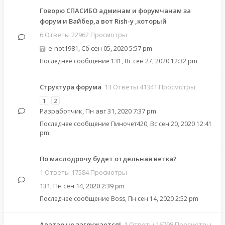
Говорю СПАСИБО админам и форумчанам за
форум и Вайбер,а вот Rish-у ,который
6 Ответы 22962 Просмотры
e-not1981
,
Сб сен 05, 2020 5:57 pm
Последнее сообщение
131
,
Вс сен 27, 2020 12:32 pm
Структура форума
13 Ответы 41341 Просмотры
1
2
Разработчик
,
Пн авг 31, 2020 7:37 pm
Последнее сообщение
Пиночет420
,
Вс сен 20, 2020 12:41
pm
По маслодрочу будет отдельная ветка?
1 Ответы 17584 Просмотры
131
,
Пн сен 14, 2020 2:39 pm
Последнее сообщение
Boss
,
Пн сен 14, 2020 2:52 pm
Аватар не загружается!
1 Ответы 16798 Просмотры