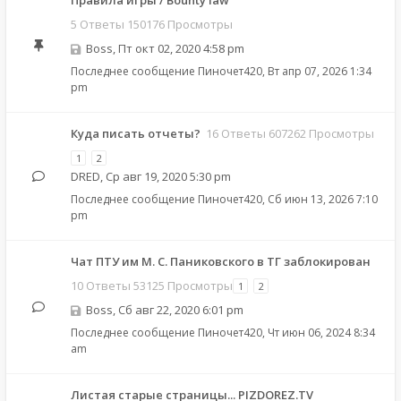
Правила игры / Bounty law
5 Ответы 150176 Просмотры
Boss
,
Пт окт 02, 2020 4:58 pm
Последнее сообщение
Пиночет420
,
Вт апр 07, 2026 1:34
pm
Куда писать отчеты?
16 Ответы 607262 Просмотры
1
2
DRED
,
Ср авг 19, 2020 5:30 pm
Последнее сообщение
Пиночет420
,
Сб июн 13, 2026 7:10
pm
Чат ПТУ им М. С. Паниковского в ТГ заблокирован
10 Ответы 53125 Просмотры
1
2
Boss
,
Сб авг 22, 2020 6:01 pm
Последнее сообщение
Пиночет420
,
Чт июн 06, 2024 8:34
am
Листая старые страницы... PIZDOREZ.TV