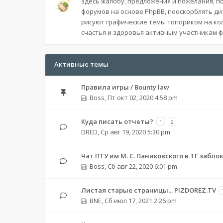
здесь жалобу, предложения и пожелания, п
форумов на основе PhpBB, пооскорблять д
рисуют графические темы топориком на ко
счастья и здоровья активным участникам 
Активные темы
Правила игры / Bounty law
Boss
,
Пт окт 02, 2020 4:58 pm
Куда писать отчеты?
1
2
DRED
,
Ср авг 19, 2020 5:30 pm
Чат ПТУ им М. С. Паниковского в ТГ забл
Boss
,
Сб авг 22, 2020 6:01 pm
Листая старые страницы... PIZDOREZ.TV
BNE
,
Сб июл 17, 2021 2:26 pm