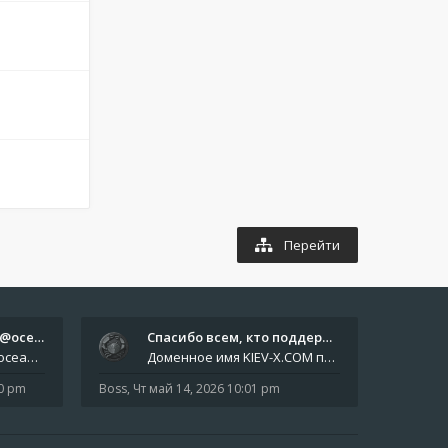
Перейти
Отчёты пишите боту @oceanfish…
Спасибо всем, кто поддерживае…
Звіти пишіть роботу @oceanfishbotbot Друзі, важливе повідомлення для учасників форума. Основне звернення опублікован
Доменное имя KIEV-X.COM продлено до третьей декады августа 2027 года! Спасибо всем анонимным пользователям, которые по
10 pm
Boss
,
Чт май 14, 2026 10:01 pm