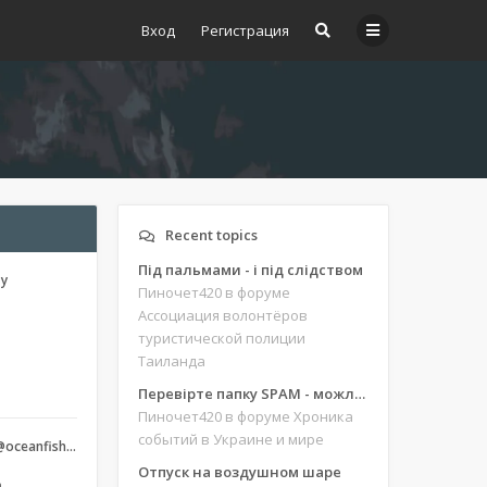
Вход
Регистрация
Recent topics
Під пальмами - і під слідством
ту
Пиночет420
в форуме
Ассоциация волонтёров
туристической полиции
Таиланда
Перевірте папку SPAM - можливо, ви щось пропустили
Пиночет420
в форуме Хроника
событий в Украине и мире
oceanfish…
Отпуск на воздушном шаре
m