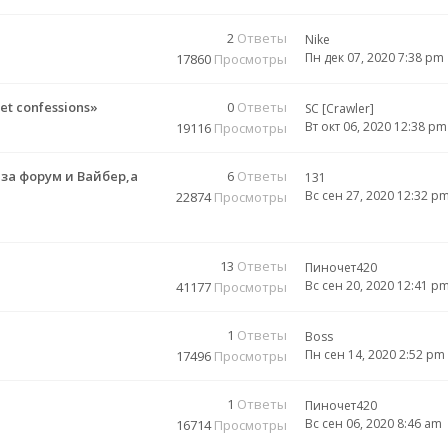
2
Ответы
Nike
Пн дек 07, 2020 7:38 pm
17860
Просмотры
t confessions»
0
Ответы
SC [Crawler]
Вт окт 06, 2020 12:38 pm
19116
Просмотры
а форум и Вайбер,а
6
Ответы
131
Вс сен 27, 2020 12:32 p
22874
Просмотры
13
Ответы
Пиночет420
Вс сен 20, 2020 12:41 p
41177
Просмотры
1
Ответы
Boss
Пн сен 14, 2020 2:52 pm
17496
Просмотры
1
Ответы
Пиночет420
Вс сен 06, 2020 8:46 am
16714
Просмотры