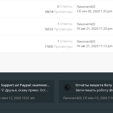
0
Ответы
Пиночет420
Сб сен 05, 2020 1:33 pm
18618
Просмотры
1
Ответы
Пиночет420
Пт авг 21, 2020 11:20 pm
16533
Просмотры
1
Ответы
Пиночет420
Пт авг 21, 2020 11:13 pm
17605
Просмотры
Support us! Paypal: seamoonpa…
💡 Друзья, скажу прямо. Осталось мало времени. За это время нам нужно закрыть последние обязательные расходы: около 500
с июл 12, 2026 10:31 am
Пиночет420
,
Сб июн 13, 2026 7: