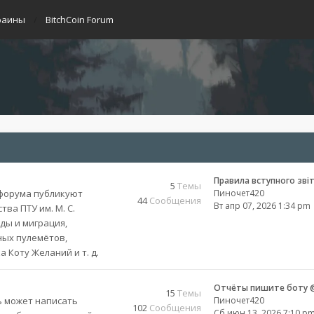
раины
BitchCoin Forum
Правила вступного зві
5
Темы
 форума публикуют
Пиночет420
44
Сообщения
Вт апр 07, 2026 1:34 pm
ва ПТУ им. М. С.
ды и миграция,
ных пулемётов,
 Коту Желаний и т. д.
Отчёты пишите боту @
15
Темы
 может написать
Пиночет420
102
Сообщения
Сб июн 13, 2026 7:10 p