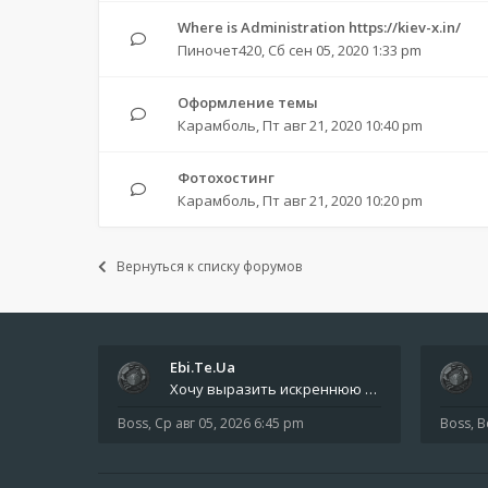
Where is Administration https://kiev-x.in/
Пиночет420
,
Сб сен 05, 2020 1:33 pm
Оформление темы
Карамболь
,
Пт авг 21, 2020 10:40 pm
Фотохостинг
Карамболь
,
Пт авг 21, 2020 10:20 pm
Вернуться к списку форумов
Ebi.Te.Ua
Хочу выразить искреннюю благодарность всем анонимным пользователям, которые поддержали наше сообщество финансово. Благод
Boss
,
Ср авг 05, 2026 6:45 pm
Boss
,
В