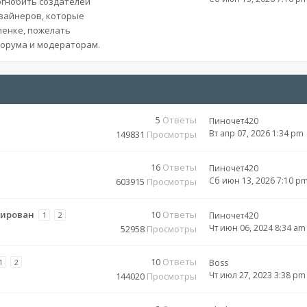
огнобить создателей
изайнеров, которые
ленке, пожелать
форума и модераторам.
5
Ответы
Пиночет420
Вт апр 07, 2026 1:34 pm
149831
Просмотры
16
Ответы
Пиночет420
Сб июн 13, 2026 7:10 p
603915
Просмотры
окирован
10
Ответы
1
2
Пиночет420
Чт июн 06, 2024 8:34 am
52958
Просмотры
10
Ответы
1
2
Boss
Чт июл 27, 2023 3:38 pm
144020
Просмотры