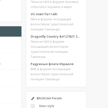
Пиночет420
в форуме Хроника
событий в Украине и мире
Усі повії Паттайї
Nike
в форуме Ассоциация
волонтёров туристической
полиции Таиланда
Dragonfly Country &#127827; Save our site &#127775;&#127769;
Пиночет420
в форуме
Ассоциация волонтёров
туристической полиции
Таиланда
m
Радужные флаги Израиля
BNE
в форуме Ассоциация
волонтёров туристической
полиции Таиланда
BitchCoin Forum
Main style