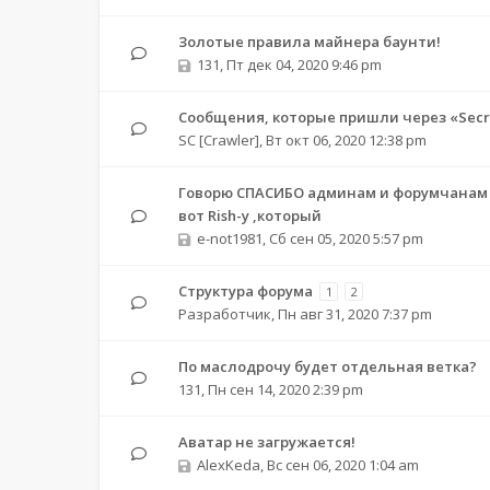
Золотые правила майнера баунти!
131
,
Пт дек 04, 2020 9:46 pm
Сообщения, которые пришли через «Secre
SC [Crawler]
,
Вт окт 06, 2020 12:38 pm
Говорю СПАСИБО админам и форумчанам з
вот Rish-у ,который
e-not1981
,
Сб сен 05, 2020 5:57 pm
Структура форума
1
2
Разработчик
,
Пн авг 31, 2020 7:37 pm
По маслодрочу будет отдельная ветка?
131
,
Пн сен 14, 2020 2:39 pm
Аватар не загружается!
AlexKeda
,
Вс сен 06, 2020 1:04 am