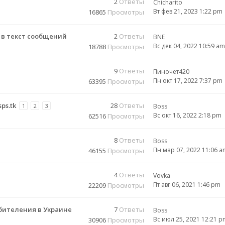
2
Ответы
Chicharito
Вт фев 21, 2023 1:22 pm
16865
Просмотры
 в текст сообщений
2
Ответы
BNE
Вс дек 04, 2022 10:59 am
18788
Просмотры
9
Ответы
Пиночет420
Пн окт 17, 2022 7:37 pm
63395
Просмотры
ps.tk
28
Ответы
1
2
3
Boss
Вс окт 16, 2022 2:18 pm
62516
Просмотры
8
Ответы
Boss
Пн мар 07, 2022 11:06 a
46155
Просмотры
4
Ответы
Vovka
Пт авг 06, 2021 1:46 pm
22209
Просмотры
бителения в Украине
7
Ответы
Boss
Вс июл 25, 2021 12:21 p
30906
Просмотры