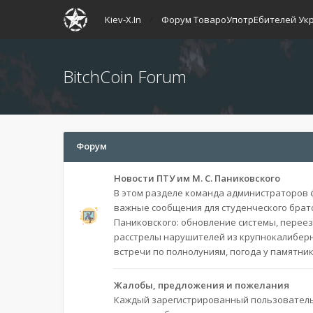
Kiev-X.In
Форум ТовароУпотрЕбителей Ук
BitchCoin Forum
Форум
Новости ПТУ им М. С. Паниковского
В этом разделе команда администраторов
важные сообщения для студенческого братст
Паниковского: обновление системы, переез
расстрелы нарушителей из крупнокалибер
встречи по полнолуниям, погода у памятника
Жалобы, предложения и пожелания
Каждый зарегистрированный пользователь