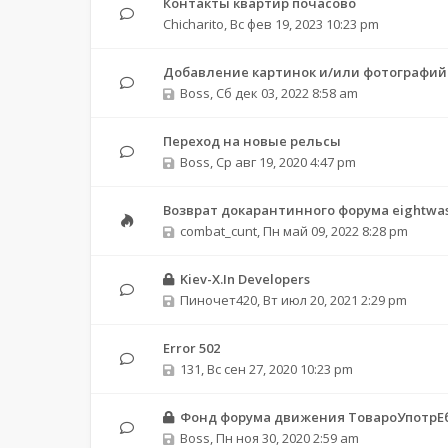
Контакты квартир почасово
Chicharito
,
Вс фев 19, 2023 10:23 pm
Добавление картинок и/или фотографий
Boss
,
Сб дек 03, 2022 8:58 am
Переход на новые рельсы
Boss
,
Ср авг 19, 2020 4:47 pm
Возврат докарантинного форума eightwas
combat_cunt
,
Пн май 09, 2022 8:28 pm
Kiev-X.In Developers
Пиночет420
,
Вт июл 20, 2021 2:29 pm
Error 502
131
,
Вс сен 27, 2020 10:23 pm
Фонд форума движения ТовароУпотрЕ
Boss
,
Пн ноя 30, 2020 2:59 am