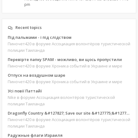
pm
Recent topics
Під пальмами - і під слідством
Пиночет420
в форуме Ассоциация волонтёров туристической
полиции Таиланда
Перевірте папку SPAM - можливо, ви щось пропустили
Пиночет420
в форуме Хроника событий в Украине и мире
Отпуск на воздушном шаре
Пиночет420
в форуме Хроника событий в Украине и мире
Усі повії Паттайї
Nike
в форуме Ассоциация волонтёров туристической
полиции Таиланда
Dragonfly Country &#127827; Save our site &#127775;&#127769;
Пиночет420
в форуме Ассоциация волонтёров туристической
полиции Таиланда
Радужные флаги Израиля