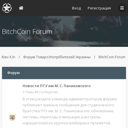
Вход
Регистрация
BitchCoin Forum
Kiev-X.In
Форум ТовароУпотрЕбителей Украины
BitchCoin Forum
Форум
Новости ПТУ им М. С. Паниковского
5 Темы 44 Сообщения
В этом разделе команда администраторов форума
публикуют важные сообщения для студенческого
братства ПТУ им. М. С. Паниковского: обновление
системы, переезды и миграция, расстрелы
нарушителей из крупнокалиберных пулемётов,