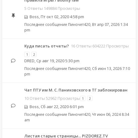
Правила игры / Bounty law
5 Ответы 149884 Просмотры
Boss
,
Пт окт 02, 2020 4:58 pm
Последнее сообщение
Пиночет420
,
Вт апр 07, 2026 1:34
pm
Куда писать отчеты?
16 Ответы 604222 Просмотры
1
2
DRED
,
Ср авг 19, 2020 5:30 pm
Последнее сообщение
Пиночет420
,
Сб июн 13, 2026 7:10
pm
Чат ПТУ им М. С. Паниковского в ТГ заблокирован
10 Ответы 52962 Просмотры
1
2
Boss
,
Сб авг 22, 2020 6:01 pm
Последнее сообщение
Пиночет420
,
Чт июн 06, 2024 8:34
am
Листая старые страницы... PIZDOREZ.TV