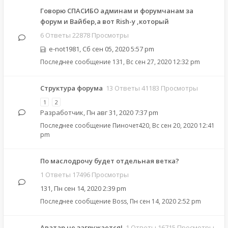
Говорю СПАСИБО админам и форумчанам за
форум и Вайбер,а вот Rish-у ,который
6 Ответы 22878 Просмотры
e-not1981
,
Сб сен 05, 2020 5:57 pm
Последнее сообщение
131
,
Вс сен 27, 2020 12:32 pm
Структура форума
13 Ответы 41183 Просмотры
1
2
Разработчик
,
Пн авг 31, 2020 7:37 pm
Последнее сообщение
Пиночет420
,
Вс сен 20, 2020 12:41
pm
По маслодрочу будет отдельная ветка?
1 Ответы 17496 Просмотры
131
,
Пн сен 14, 2020 2:39 pm
Последнее сообщение
Boss
,
Пн сен 14, 2020 2:52 pm
Аватар не загружается!
1 Ответы 16715 Просмотры