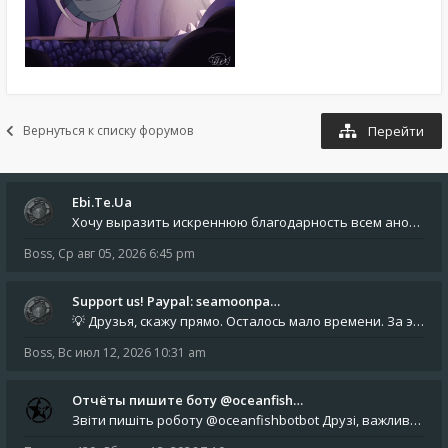
Вернуться к списку форумов
Перейти
Ebi.Te.Ua
Хочу выразить искреннюю благодарность всем анонимным пользователям, которые поддержали наше сообщество финансово. Благод
Boss
,
Ср авг 05, 2026 6:45 pm
Support us! Paypal: seamoonpa…
💡 Друзья, скажу прямо. Осталось мало времени. За это время нам нужно закрыть последние обязательные расходы: около 500
Boss
,
Вс июл 12, 2026 10:31 am
Отчёты пишите боту @oceanfish…
Звіти пишіть роботу @oceanfishbotbot Друзі, важливе повідомлення для учасників форума. Основне звернення опублікован