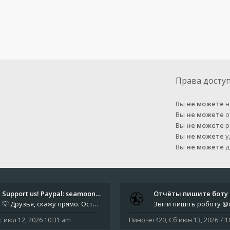
Права досту
Вы
не можете
н
Вы
не можете
о
Вы
не можете
р
Вы
не можете
у
Вы
не можете
д
Support us! Paypal: seamoonpa…
💡 Друзья, скажу прямо. Осталось мало времени. За это время нам нужно закрыть последние обязательные расходы: около 500
с июл 12, 2026 10:31 am
Пиночет420
,
Сб июн 13, 2026 7: