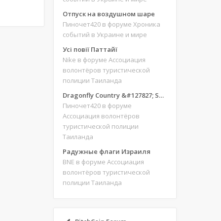
m
Отпуск на воздушном шаре
Пиночет420
в форуме Хроника
событий в Украине и мире
Усі повії Паттайї
Nike
в форуме Ассоциация
волонтёров туристической
полиции Таиланда
Dragonfly Country &#127827; Save our site &#127775;&#127769;
Пиночет420
в форуме
Ассоциация волонтёров
туристической полиции
Таиланда
Радужные флаги Израиля
BNE
в форуме Ассоциация
волонтёров туристической
полиции Таиланда