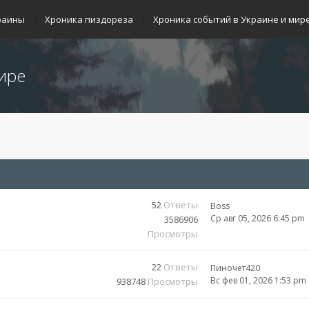
раины
Хроника пиздореза
Хроника событий в Украине и мир
ире
52
Ответы
Boss
Ср авг 05, 2026 6:45 pm
3586906
Просмотры
22
Ответы
Пиночет420
Вс фев 01, 2026 1:53 pm
938748
Просмотры