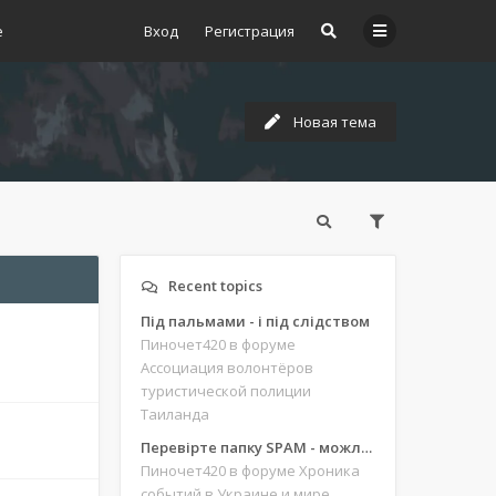
е
Вход
Регистрация
Новая тема
Recent topics
Під пальмами - і під слідством
Пиночет420
в форуме
Ассоциация волонтёров
туристической полиции
Таиланда
Перевірте папку SPAM - можливо, ви щось пропустили
Пиночет420
в форуме Хроника
событий в Украине и мире