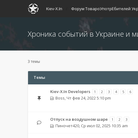
Kiev-X.In
Форум ТовароУпотрЕбителей Ук
Хроника событий в Украине и м
3 темы
Темы
Kiev-X.In Developers
1
2
3
4
5
6
Boss
,
Чт фев 24, 2022 5:10 pm
Отпуск на воздушном шаре
1
2
3
Пиночет420
,
Ср июл 02, 2025 10:35 am