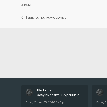
3 темы
Вернуться к списку форумов
Ebi.Te.Ua
Хочу выразить искреннюю благодарность всем анонимным пользователям, которые поддержали наше сообщество финансово. Благод
Boss
,
Ср авг 05, 2026 6:45 pm
Boss
,
В