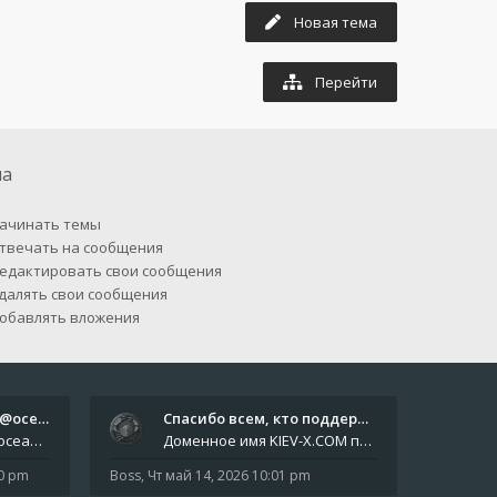
Новая тема
Перейти
па
ачинать темы
твечать на сообщения
едактировать свои сообщения
далять свои сообщения
обавлять вложения
Отчёты пишите боту @oceanfish…
Спасибо всем, кто поддерживае…
Звіти пишіть роботу @oceanfishbotbot Друзі, важливе повідомлення для учасників форума. Основне звернення опублікован
Доменное имя KIEV-X.COM продлено до третьей декады августа 2027 года! Спасибо всем анонимным пользователям, которые по
10 pm
Boss
,
Чт май 14, 2026 10:01 pm