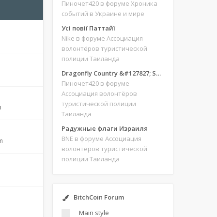
Пиночет420
в форуме Хроника
событий в Украине и мире
Усі повії Паттайї
Nike
в форуме Ассоциация
волонтёров туристической
полиции Таиланда
Dragonfly Country &#127827; Save our site &#127775;&#127769;
Пиночет420
в форуме
Ассоциация волонтёров
туристической полиции
m
Таиланда
Радужные флаги Израиля
BNE
в форуме Ассоциация
m
волонтёров туристической
полиции Таиланда
BitchCoin Forum
Main style