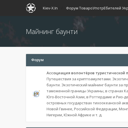
Kiev-X.In
Форум ТовароУпотрЕбителей Ук
Майнинг баунти
Форум
Ассоциация волонтёров туристической 
Путешествия за криптоамулетами. Экзотич
баунти. Экзотический майнинг баунти за п
таможенной границы Украины, в странах Ка
Юго-Восточной Азии, в Роттердаме и Рио-д
островных государствах тихоокеанской акв
Новой Гвинее, Российской Федерации, Монго
Нигерии, Южной Африке и т. д.