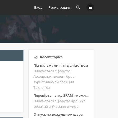
Вход
Регистрация
Recent topics
Під пальмами - і під слідством
Пиночет420
в форуме
Ассоциация волонтёров
туристической полиции
Таиланда
Перевірте папку SPAM - можливо, ви щось пропустили
Пиночет420
в форуме Хроника
событий в Украине и мире
Отпуск на воздушном шаре