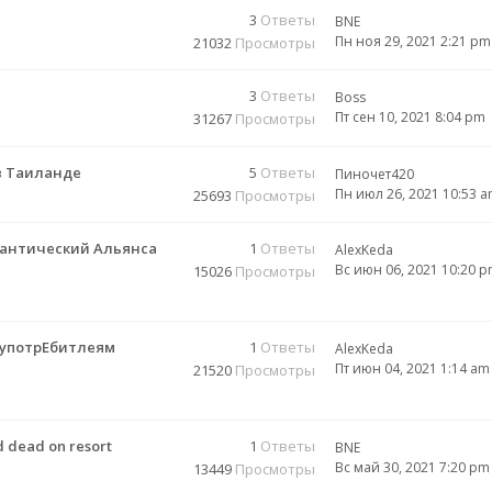
3
Ответы
BNE
Пн ноя 29, 2021 2:21 pm
21032
Просмотры
3
Ответы
Boss
Пт сен 10, 2021 8:04 pm
31267
Просмотры
в Таиланде
5
Ответы
Пиночет420
Пн июл 26, 2021 10:53 
25693
Просмотры
лантический Альянса
1
Ответы
AlexKeda
Вс июн 06, 2021 10:20 
15026
Просмотры
оупотрЕбитлеям
1
Ответы
AlexKeda
Пт июн 04, 2021 1:14 am
21520
Просмотры
d dead on resort
1
Ответы
BNE
Вс май 30, 2021 7:20 pm
13449
Просмотры