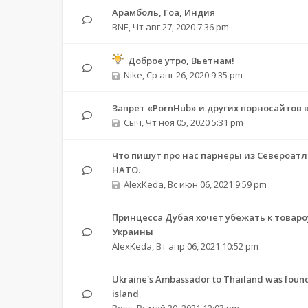
Арамболь, Гоа, Индия
BNE
,
Чт авг 27, 2020 7:36 pm
Доброе утро, Вьетнам!
Nike
,
Ср авг 26, 2020 9:35 pm
Запрет «PornHub» и других порносайтов 
Сыч
,
Чт ноя 05, 2020 5:31 pm
Что пишут про нас парнеры из Североат
НАТО.
AlexKeda
,
Вс июн 06, 2021 9:59 pm
Принцесса Дубая хочет убежать к товар
Украины
AlexKeda
,
Вт апр 06, 2021 10:52 pm
Ukraine's Ambassador to Thailand was foun
island