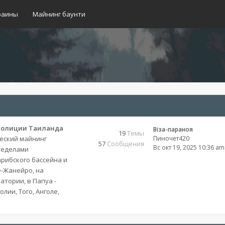
раины
Майнинг баунти
полиции Таиланда
Віза-параноя
19
Темы
еский майнинг
Пиночет420
57
Сообщения
Вс окт 19, 2025 10:36 am
ределами
рибского бассейна и
е-Жанейро, на
атории, в Папуа -
лии, Того, Анголе,