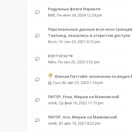
Радужные флаги Израиля
BNE
,
Пн июн 24, 2024 12:29 pm
Персональные данные всех иностранцев
Таиланд, оказались в открытом доступе
Boss
,
Чт сен 23, 2021 6:12 pm
איי צבים ירוקים
Nike
,
Пн сен 25, 2023 5:52 pm
Южная Паттайя: опознание по видео 
Сыч
,
Вс авг 23, 2020 1:14 pm
ПИТЕР, Роза, Мираж на Маяковской
ximik
,
Ср фев 16, 2022 11:13 pm
ПИТЕР, Ася, Мираж на Маяковской
ximik
,
Вт дек 14, 2021 8:22 pm