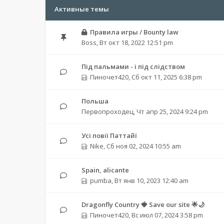
Активные темы
Правила игры / Bounty law
Boss
,
Вт окт 18, 2022 12:51 pm
Під пальмами - і під слідством
Пиночет420
,
Сб окт 11, 2025 6:38 pm
Польша
Первопроходец
,
Чт апр 25, 2024 9:24 pm
Усі повії Паттайї
Nike
,
Сб ноя 02, 2024 10:55 am
Spain, alicante
pumba
,
Вт янв 10, 2023 12:40 am
Dragonfly Country 🍓 Save our site 🌟🌙
Пиночет420
,
Вс июл 07, 2024 3:58 pm