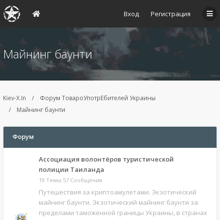
Вход
Регистрация
Майнинг баунти
Kiev-X.In
Форум ТовароУпотрЕбителей Украины
Майнинг баунти
Форум
Ассоциация волонтёров туристической
полиции Таиланда
19 Темы 57 Сообщения
Путешествия за криптоамулетами. Экзотический
майнинг баунти. Экзотический майнинг баунти за
пределами таможенной границы Украины, в странах