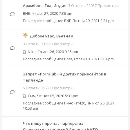
Арамболь, Гоа, Индия
3 Ответы 21057 Просмотры
BNE
,
Чт авг 27, 2020 7:36 pm
Последнее сообщение
BNE
,
Пн ноя 29, 2021 2:21 pm
Доброе утро, Вьетнам!
3 Ответы 31296 Просмотры
Nike
,
Ср авг 26, 2020 9:35 pm
Последнее сообщение
Boss
,
Пт сен 10, 2021 8:04 pm
Запрет «PornHub» и других порносайтов в
Таиланде
5 Ответы 25723 Просмотры
Сыч
,
Чт ноя 05, 2020 5:31 pm
Последнее сообщение
Пиночет420
,
Пн июл 26, 2021
10:53 am
Что пишут про нас парнеры из
Североатлантический Альянса НАТО.