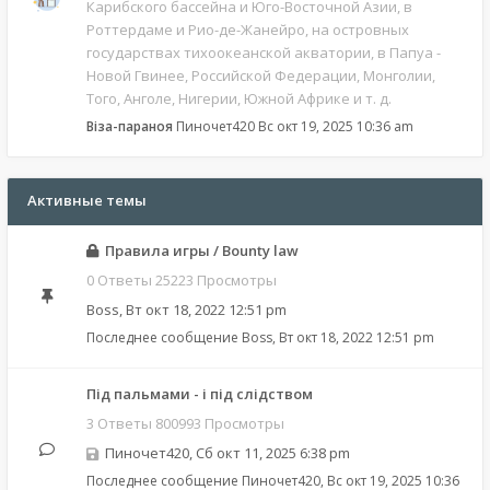
Карибского бассейна и Юго-Восточной Азии, в
Роттердаме и Рио-де-Жанейро, на островных
государствах тихоокеанской акватории, в Папуа -
Новой Гвинее, Российской Федерации, Монголии,
Того, Анголе, Нигерии, Южной Африке и т. д.
Віза-параноя
Пиночет420
Вс окт 19, 2025 10:36 am
Активные темы
Правила игры / Bounty law
0 Ответы 25223 Просмотры
Boss
,
Вт окт 18, 2022 12:51 pm
Последнее сообщение
Boss
,
Вт окт 18, 2022 12:51 pm
Під пальмами - і під слідством
3 Ответы 800993 Просмотры
Пиночет420
,
Сб окт 11, 2025 6:38 pm
Последнее сообщение
Пиночет420
,
Вс окт 19, 2025 10:36