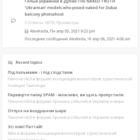
Голые украинки в Дубае:THE NAKED TRUTH
‘Ukrainian’ models who posed naked for Dubai
balcony photoshoot
3 Ответы 18735 Просмотры
AlexKeda
,
Пн апр 05, 2021 9:22 pm
Последнее сообщение
AlexKeda
,
Чт апр 08, 2021 4:08 am
Recent topics
Під пальмами - і під слідством
Пиночет420
в форуме Ассоциация волонтёров туристической
полиции Таиланда
Перевірте папку SPAM - можливо, ви щось пропустили
Пиночет420
в форуме Хроника событий в Украине и мире
Отпуск на воздушном шаре
Пиночет420
в форуме Хроника событий в Украине и мире
Усі повії Паттайї
Nike
в форуме Ассоциация волонтёров туристической
полиции Таиланда