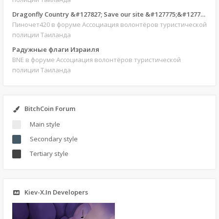
Dragonfly Country &#127827; Save our site &#127775;&#127769;
Пиночет420
в форуме Ассоциация волонтёров туристической
полиции Таиланда
Радужные флаги Израиля
BNE
в форуме Ассоциация волонтёров туристической
полиции Таиланда
BitchCoin Forum
Main style
Secondary style
Tertiary style
Kiev-X.In Developers