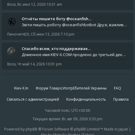
Boss
,
Вс июл 12, 2026 10:31 am
Отчёты пишите боту @oceanfish…
Звіти пишіть роботу @oceanfishbotbot Друзі, важливе повідомлення для учасників форума. Основне звернення опублікован
Пиночет420
,
Сб июн 13, 2026 7:10 pm
Спасибо всем, кто поддерживае…
Доменное имя KIEV-X.COM продлено до третьей декады августа 2027 года! Спасибо всем анонимным пользователям, которые по
Boss
,
Чт май 14, 2026 10:01 pm
Kiev-X.In
Форум ТовароУпотрЕбителей Украины
FAQ
Связаться с администрацией
Конфиденциальность
Правила
Часовой пояс:
UTC+03:00
Текущее время: Вс авг 09, 2026 3:33 pm
Powered by phpBB ® Forum Software © phpBB Limited ™ Made in Japan |
Site by Shinjuku Studios (Tokyo)