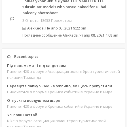
Голые украинки в Дубае:THE NAKED TRUTH
‘Ukrainian’ models who posed naked for Dubai
balcony photoshoot
3 Ответы 18658 Просмотры
AlexKeda
,
Пн апр 05, 2021 9:22 pm
Последнее сообщение
AlexKeda
,
Чт апр 08, 2021 4:08 am
Recent topics
Під пальмами - і під слідством
Пиночет420
в форуме Ассоциация волонтёров туристической
полиции Таиланда
Перевірте папку SPAM - можливо, ви щось пропустили
Пиночет420
в форуме Хроника событий в Украине и мире
Отпуск на воздушном шаре
Пиночет420
в форуме Хроника событий в Украине и мире
Усі повії Паттайї
Nike
в форуме Ассоциация волонтёров туристической
полиции Таиланда