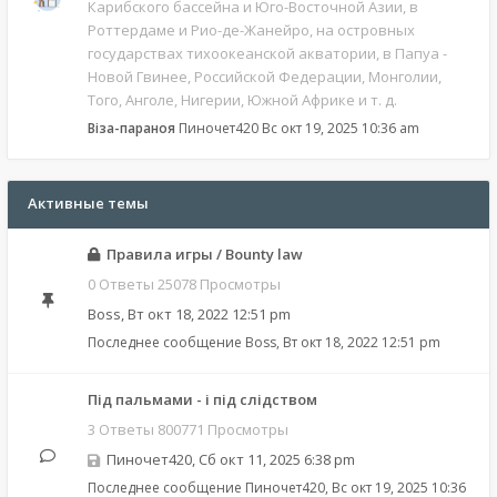
Карибского бассейна и Юго-Восточной Азии, в
Роттердаме и Рио-де-Жанейро, на островных
государствах тихоокеанской акватории, в Папуа -
Новой Гвинее, Российской Федерации, Монголии,
Того, Анголе, Нигерии, Южной Африке и т. д.
Віза-параноя
Пиночет420
Вс окт 19, 2025 10:36 am
Активные темы
Правила игры / Bounty law
0 Ответы 25078 Просмотры
Boss
,
Вт окт 18, 2022 12:51 pm
Последнее сообщение
Boss
,
Вт окт 18, 2022 12:51 pm
Під пальмами - і під слідством
3 Ответы 800771 Просмотры
Пиночет420
,
Сб окт 11, 2025 6:38 pm
Последнее сообщение
Пиночет420
,
Вс окт 19, 2025 10:36