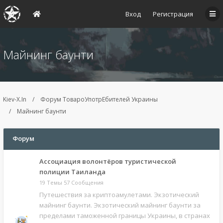
Вход
Регистрация
Майнинг баунти
Kiev-X.In
Форум ТовароУпотрЕбителей Украины
Майнинг баунти
Форум
Ассоциация волонтёров туристической
полиции Таиланда
19 Темы 57 Сообщения
Путешествия за криптоамулетами. Экзотический
майнинг баунти. Экзотический майнинг баунти за
пределами таможенной границы Украины, в странах