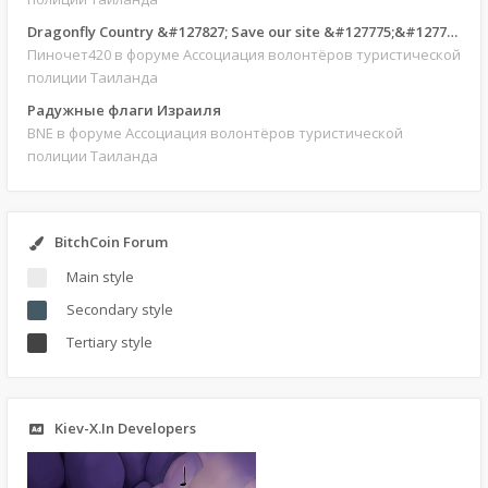
Dragonfly Country &#127827; Save our site &#127775;&#127769;
Пиночет420
в форуме Ассоциация волонтёров туристической
полиции Таиланда
Радужные флаги Израиля
BNE
в форуме Ассоциация волонтёров туристической
полиции Таиланда
BitchCoin Forum
Main style
Secondary style
Tertiary style
Kiev-X.In Developers