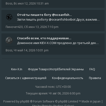
Boss
,
Вс июл 12, 2026 10:31 am
Отчёты пишите боту @oceanfish…
Звіти пишіть роботу @oceanfishbotbot Друзі, важливе повідомлення для учасників форума. Основне звернення опублікован
Пиночет420
,
Сб июн 13, 2026 7:10 pm
Спасибо всем, кто поддерживае…
Доменное имя KIEV-X.COM продлено до третьей декады августа 2027 года! Спасибо всем анонимным пользователям, которые по
Boss
,
Чт май 14, 2026 10:01 pm
Kiev-X.In
Форум ТовароУпотрЕбителей Украины
FAQ
Связаться с администрацией
Конфиденциальность
Правила
Часовой пояс:
UTC+03:00
Текущее время: Чт авг 06, 2026 6:00 pm
Powered by phpBB ® Forum Software © phpBB Limited ™ Made in Japan |
Site by Shinjuku Studios (Tokyo)