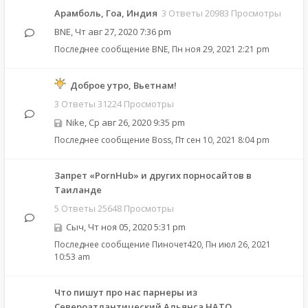
Арамболь, Гоа, Индия
3 Ответы 20983 Просмотры
BNE
,
Чт авг 27, 2020 7:36 pm
Последнее сообщение
BNE
,
Пн ноя 29, 2021 2:21 pm
Доброе утро, Вьетнам!
3 Ответы 31224 Просмотры
Nike
,
Ср авг 26, 2020 9:35 pm
Последнее сообщение
Boss
,
Пт сен 10, 2021 8:04 pm
Запрет «PornHub» и других порносайтов в
Таиланде
5 Ответы 25648 Просмотры
Сыч
,
Чт ноя 05, 2020 5:31 pm
Последнее сообщение
Пиночет420
,
Пн июл 26, 2021
10:53 am
Что пишут про нас парнеры из
Североатлантический Альянса НАТО.