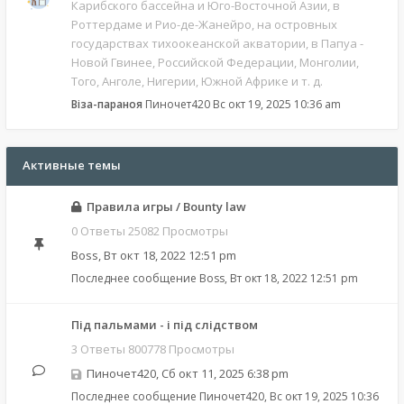
Карибского бассейна и Юго-Восточной Азии, в
Роттердаме и Рио-де-Жанейро, на островных
государствах тихоокеанской акватории, в Папуа -
Новой Гвинее, Российской Федерации, Монголии,
Того, Анголе, Нигерии, Южной Африке и т. д.
Віза-параноя
Пиночет420
Вс окт 19, 2025 10:36 am
Активные темы
Правила игры / Bounty law
0 Ответы 25082 Просмотры
Boss
,
Вт окт 18, 2022 12:51 pm
Последнее сообщение
Boss
,
Вт окт 18, 2022 12:51 pm
Під пальмами - і під слідством
3 Ответы 800778 Просмотры
Пиночет420
,
Сб окт 11, 2025 6:38 pm
Последнее сообщение
Пиночет420
,
Вс окт 19, 2025 10:36