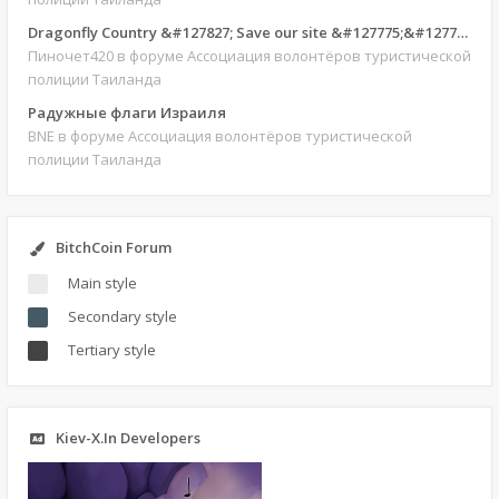
Dragonfly Country &#127827; Save our site &#127775;&#127769;
Пиночет420
в форуме Ассоциация волонтёров туристической
полиции Таиланда
Радужные флаги Израиля
BNE
в форуме Ассоциация волонтёров туристической
полиции Таиланда
BitchCoin Forum
Main style
Secondary style
Tertiary style
Kiev-X.In Developers