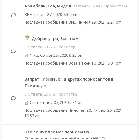
Арамболь, Гоа, Индия
3 Ответы 20984 Просмотры
BNE
,
Чт авг 27, 2020 7:36 pm
Последнее сообщение
BNE
,
Пн ноя 29, 2021 2:21 pm
Доброе утро, Вьетнам!
3 Ответы 31225 Просмотры
Nike
,
Ср авг 26, 2020 9:35 pm
Последнее сообщение
Boss
,
Пт сен 10, 2021 8:04 pm
Запрет «PornHub» и других порносайтов в
Таиланде
5 Ответы 25648 Просмотры
Сыч
,
Чт ноя 05, 2020 5:31 pm
Последнее сообщение
Пиночет420
,
Пн июл 26, 2021
10:53 am
Что пишут про нас парнеры из
Североатлантический Альянса НАТО.