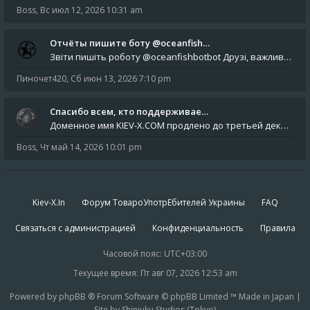
Boss
,
Вс июл 12, 2026 10:31 am
Отчёты пишите боту @oceanfish…
Звіти пишіть роботу @oceanfishbotbot Друзі, важливе повідомлення для учасників форума. Основне звернення опублікован
Пиночет420
,
Сб июн 13, 2026 7:10 pm
Спасибо всем, кто поддерживае…
Доменное имя KIEV-X.COM продлено до третьей декады августа 2027 года! Спасибо всем анонимным пользователям, которые по
Boss
,
Чт май 14, 2026 10:01 pm
Kiev-X.In
Форум ТовароУпотрЕбителей Украины
FAQ
Связаться с администрацией
Конфиденциальность
Правила
Часовой пояс:
UTC+03:00
Текущее время: Пт авг 07, 2026 12:53 am
Powered by phpBB ® Forum Software © phpBB Limited ™ Made in Japan |
Site by Shinjuku Studios (Tokyo)