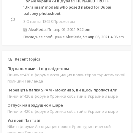
Голые украинки в Дубае:THE NAKED TRUTH
‘Ukrainian’ models who posed naked for Dubai
balcony photoshoot
3 Ответы 18658 Просмотры
AlexKeda
,
Пн апр 05, 2021 9:22 pm
Последнее сообщение
AlexKeda
,
Чт апр 08, 2021 4:08 am
Recent topics
Під пальмами - і під слідством
Пиночет420
в форуме Ассоциация волонтёров туристической
полиции Таиланда
Перевірте папку SPAM - можливо, ви щось пропустили
Пиночет420
в форуме Хроника событий в Украине и мире
Отпуск на воздушном шаре
Пиночет420
в форуме Хроника событий в Украине и мире
Усі повії Паттайї
Nike
в форуме Ассоциация волонтёров туристической
полиции Таиланда