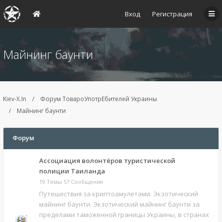
Вход
Регистрация
Майнинг баунти
Kiev-X.In
Форум ТовароУпотрЕбителей Украины
Майнинг баунти
Форум
Ассоциация волонтёров туристической
полиции Таиланда
19 Темы 57 Сообщения
Путешествия за криптоамулетами. Экзотический
майнинг баунти. Экзотический майнинг баунти за
пределами таможенной границы Украины, в странах