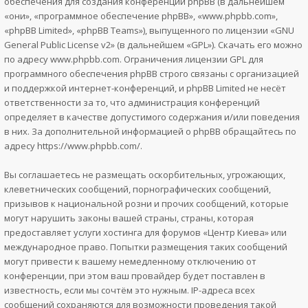
обеспечения для создания конференций phpBB (в дальнейшем
«они», «программное обеспечение phpBB», «www.phpbb.com»,
«phpBB Limited», «phpBB Teams»), выпущенного по лицензии «
GNU
General Public License v2
» (в дальнейшем «GPL»). Скачать его можно
по адресу
www.phpbb.com
. Ограничения лицензии GPL для
программного обеспечения phpBB строго связаны с организацией
и поддержкой интернет-конференций, и phpBB Limited не несёт
ответственности за то, что администрация конференций
определяет в качестве допустимого содержания и/или поведения
в них. За дополнительной информацией о phpBB обращайтесь по
адресу
https://www.phpbb.com/
.
Вы соглашаетесь не размещать оскорбительных, угрожающих,
клеветнических сообщений, порнографических сообщений,
призывов к национальной розни и прочих сообщений, которые
могут нарушить законы вашей страны, страны, которая
предоставляет услуги хостинга для форумов «Центр Киева» или
международное право. Попытки размещения таких сообщений
могут привести к вашему немедленному отключению от
конференции, при этом ваш провайдер будет поставлен в
известность, если мы сочтём это нужным. IP-адреса всех
сообщений сохраняются для возможности проведения такой