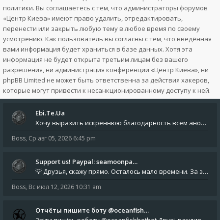
политики. Вы соглашаетесь с тем, что администраторы форумов
«Центр Киева» имеют право удалить, отредактировать,
перенести или закрыть любую тему в любое время по своему
усмотрению. Как пользователь вы согласны с тем, что введённая
вами информация будет храниться в базе данных. Хотя эта
информация не будет открыта третьим лицам без вашего
разрешения, ни администрация конференции «Центр Киева», ни
phpBB Limited не может быть ответственна за действия хакеров,
которые могут привести к несанкционированному доступу к ней.
Ebi.Te.Ua
Хочу выразить искреннюю благодарность всем анонимным пользователям, которые поддержали наше сообщество финансово. Благод
Boss
,
Ср авг 05, 2026 6:45 pm
Support us! Paypal: seamoonpa…
💡 Друзья, скажу прямо. Осталось мало времени. За это время нам нужно закрыть последние обязательные расходы: около 500
Boss
,
Вс июл 12, 2026 10:31 am
Отчёты пишите боту @oceanfish…