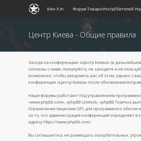
Kiev-X.In
Форум ТовароУпотрЕбителей Ук
Центр Киева - Общие правила
Заходя на конференцию «Центр Киева» (в дальнейшем «м
согласны с ними, пожалуйста, не заходите и не польз
возможное, чтобы уведомить вас об этом, однако с в
конференции «Центр Киева» после обновления/исправл
Наши форумы работают под управлением программного
«www.phpbb.com», «phpBB Limited», «phpBB Teams»), вы
Ограничения лицензии GPL для программного обеспече
за то, что администрация конференций определяет в 
адресу
https://www.phpbb.com/
.
Вы соглашаетесь не размещать оскорбительных, угро