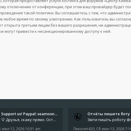
, которая предоставляет услуги хостинга для форумов «Центр Кие
му отключению от конференции, при этом ваш провайдер будет поста
проведения такой политики. Вы соглашаетесь с тем, что администр
в любое время по своему усмотрению. Как пользователь вы согласн
ет открыта третьим лицам без вашего разрешения, ни администрация
ые могут привести к несанкционированному доступу к ней.
Support us! Paypal: seamoonpa…
💡 Друзья, скажу прямо. Осталось мало времени. За это время нам нужно закрыть последние обязательные расходы: около 500
с июл 12, 2026 10:31 am
Пиночет420
,
Сб июн 13, 2026 7: