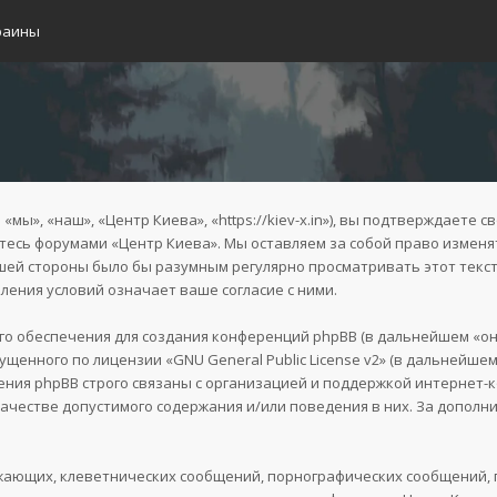
раины
ы», «наш», «Центр Киева», «https://kiev-x.in»), вы подтверждаете с
уйтесь форумами «Центр Киева». Мы оставляем за собой право изменя
ашей стороны было бы разумным регулярно просматривать этот текст
ения условий означает ваше согласие с ними.
 обеспечения для создания конференций phpBB (в дальнейшем «он
пущенного по лицензии «
GNU General Public License v2
» (в дальнейшем
ния phpBB строго связаны с организацией и поддержкой интернет-ко
качестве допустимого содержания и/или поведения в них. За допол
жающих, клеветнических сообщений, порнографических сообщений, 