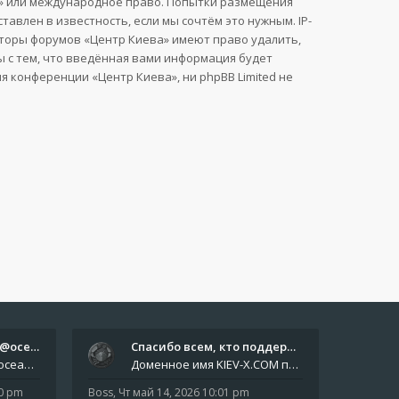
ва» или международное право. Попытки размещения
влен в известность, если мы сочтём это нужным. IP-
аторы форумов «Центр Киева» имеют право удалить,
ы с тем, что введённая вами информация будет
 конференции «Центр Киева», ни phpBB Limited не
Отчёты пишите боту @oceanfish…
Спасибо всем, кто поддерживае…
Звіти пишіть роботу @oceanfishbotbot Друзі, важливе повідомлення для учасників форума. Основне звернення опублікован
Доменное имя KIEV-X.COM продлено до третьей декады августа 2027 года! Спасибо всем анонимным пользователям, которые по
10 pm
Boss
,
Чт май 14, 2026 10:01 pm