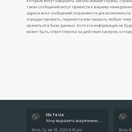
которые могут нарушить законы вашей страны, страны
таких сообщений могут привести к вашему немедленно
адреса всех сообщений сохраняются для возможности 
отредактировать, перенести или закрыть любую тему 
храниться в базе данных. Хотя эта информация не буд
может быть ответственна за действия хакеров, котор
Ebi.Te.Ua
Хочу выразить искреннюю благодарность всем анонимным пользователям, которые поддержали наше сообщество финансово. Благод
Boss
,
Ср авг 05, 2026 6:45 pm
Boss
,
В