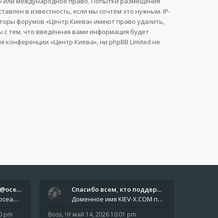
ва» или международное право. Попытки размещения
влен в известность, если мы сочтём это нужным. IP-
аторы форумов «Центр Киева» имеют право удалить,
ы с тем, что введённая вами информация будет
 конференции «Центр Киева», ни phpBB Limited не
Отчёты пишите боту @oceanfish…
Спасибо всем, кто поддерживае…
Звіти пишіть роботу @oceanfishbotbot Друзі, важливе повідомлення для учасників форума. Основне звернення опублікован
Доменное имя KIEV-X.COM продлено до третьей декады августа 2027 года! Спасибо всем анонимным пользователям, которые по
10 pm
Boss
,
Чт май 14, 2026 10:01 pm