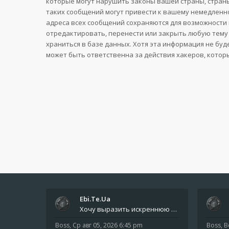
которые могут нарушить законы вашей страны, страны
таких сообщений могут привести к вашему немедленно
адреса всех сообщений сохраняются для возможности 
отредактировать, перенести или закрыть любую тему 
храниться в базе данных. Хотя эта информация не буд
может быть ответственна за действия хакеров, котор
Ebi.Te.Ua
Хочу выразить искреннюю благодарность всем анонимным пользователям, которые поддержали наше сообщество финансово. Благод
Boss
,
Ср авг 05, 2026 6:45 pm
Boss
,
В