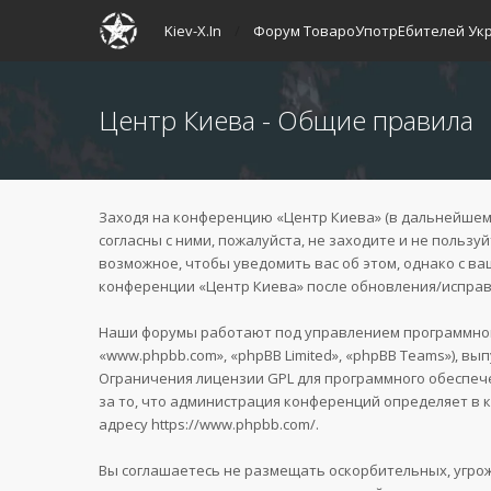
Kiev-X.In
Форум ТовароУпотрЕбителей Ук
Центр Киева - Общие правила
Заходя на конференцию «Центр Киева» (в дальнейшем «м
согласны с ними, пожалуйста, не заходите и не польз
возможное, чтобы уведомить вас об этом, однако с в
конференции «Центр Киева» после обновления/исправл
Наши форумы работают под управлением программного
«www.phpbb.com», «phpBB Limited», «phpBB Teams»), вы
Ограничения лицензии GPL для программного обеспече
за то, что администрация конференций определяет в 
адресу
https://www.phpbb.com/
.
Вы соглашаетесь не размещать оскорбительных, угро