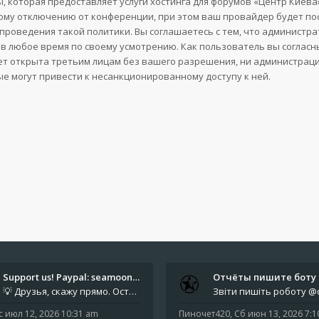
, которая предоставляет услуги хостинга для форумов «Центр Кие
му отключению от конференции, при этом ваш провайдер будет поста
проведения такой политики. Вы соглашаетесь с тем, что администр
в любое время по своему усмотрению. Как пользователь вы согласн
ет открыта третьим лицам без вашего разрешения, ни администрация
ые могут привести к несанкционированному доступу к ней.
Support us! Paypal: seamoonpa…
💡 Друзья, скажу прямо. Осталось мало времени. За это время нам нужно закрыть последние обязательные расходы: около 500
с июл 12, 2026 10:31 am
Пиночет420
,
Сб июн 13, 2026 7: