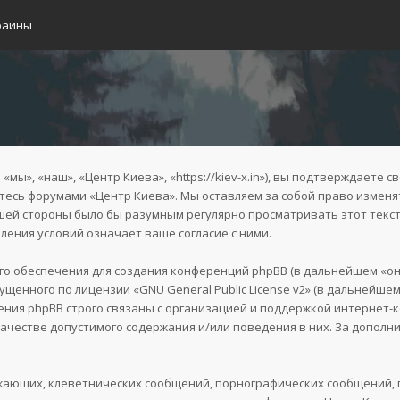
раины
ы», «наш», «Центр Киева», «https://kiev-x.in»), вы подтверждаете с
уйтесь форумами «Центр Киева». Мы оставляем за собой право изменя
ашей стороны было бы разумным регулярно просматривать этот текст
ения условий означает ваше согласие с ними.
 обеспечения для создания конференций phpBB (в дальнейшем «он
пущенного по лицензии «
GNU General Public License v2
» (в дальнейшем
ния phpBB строго связаны с организацией и поддержкой интернет-ко
качестве допустимого содержания и/или поведения в них. За допол
жающих, клеветнических сообщений, порнографических сообщений, 