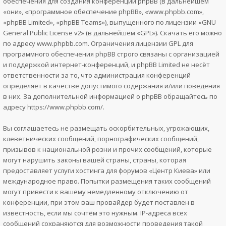
обеспечения для создания конференций phpBB (в дальнейшем
«они», «программное обеспечение phpBB», «www.phpbb.com»,
«phpBB Limited», «phpBB Teams»), выпущенного по лицензии «
GNU
General Public License v2
» (в дальнейшем «GPL»). Скачать его можно
по адресу
www.phpbb.com
. Ограничения лицензии GPL для
программного обеспечения phpBB строго связаны с организацией
и поддержкой интернет-конференций, и phpBB Limited не несёт
ответственности за то, что администрация конференций
определяет в качестве допустимого содержания и/или поведения
в них. За дополнительной информацией о phpBB обращайтесь по
адресу
https://www.phpbb.com/
.
Вы соглашаетесь не размещать оскорбительных, угрожающих,
клеветнических сообщений, порнографических сообщений,
призывов к национальной розни и прочих сообщений, которые
могут нарушить законы вашей страны, страны, которая
предоставляет услуги хостинга для форумов «Центр Киева» или
международное право. Попытки размещения таких сообщений
могут привести к вашему немедленному отключению от
конференции, при этом ваш провайдер будет поставлен в
известность, если мы сочтём это нужным. IP-адреса всех
сообщений сохраняются для возможности проведения такой