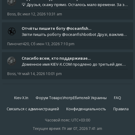
💡 Друзья, скажу прямо. Осталось мало времени. За это время нам нужно закрыть последние обязательные расходы: около 500
Boss
,
Вс июл 12, 2026 10:31 am
Отчёты пишите боту @oceanfish…
Звіти пишіть роботу @oceanfishbotbot Друзі, важливе повідомлення для учасників форума. Основне звернення опублікован
Пиночет420
,
Сб июн 13, 2026 7:10 pm
Спасибо всем, кто поддерживае…
Доменное имя KIEV-X.COM продлено до третьей декады августа 2027 года! Спасибо всем анонимным пользователям, которые по
Boss
,
Чт май 14, 2026 10:01 pm
Kiev-X.In
Форум ТовароУпотрЕбителей Украины
FAQ
Связаться с администрацией
Конфиденциальность
Правила
Часовой пояс:
UTC+03:00
Текущее время: Пт авг 07, 2026 7:41 am