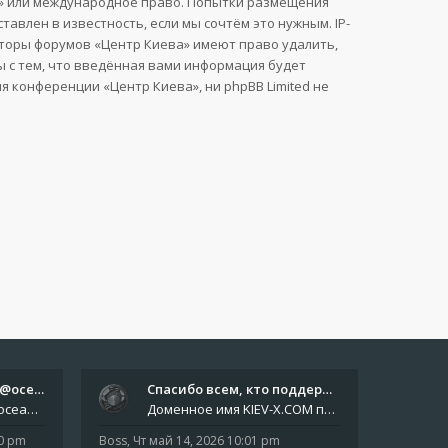
ва» или международное право. Попытки размещения
влен в известность, если мы сочтём это нужным. IP-
аторы форумов «Центр Киева» имеют право удалить,
ы с тем, что введённая вами информация будет
 конференции «Центр Киева», ни phpBB Limited не
Отчёты пишите боту @oceanfish…
Спасибо всем, кто поддерживае…
Звіти пишіть роботу @oceanfishbotbot Друзі, важливе повідомлення для учасників форума. Основне звернення опублікован
Доменное имя KIEV-X.COM продлено до третьей декады августа 2027 года! Спасибо всем анонимным пользователям, которые по
10 pm
Boss
,
Чт май 14, 2026 10:01 pm