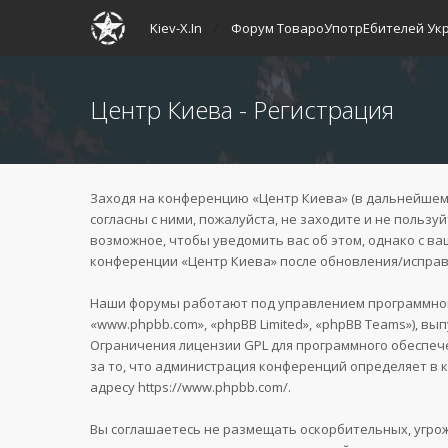
Kiev-X.In
Форум ТовароУпотрЕбителей Ук
Центр Киева - Регистрация
Заходя на конференцию «Центр Киева» (в дальнейшем «м
согласны с ними, пожалуйста, не заходите и не польз
возможное, чтобы уведомить вас об этом, однако с в
конференции «Центр Киева» после обновления/исправл
Наши форумы работают под управлением программного
«www.phpbb.com», «phpBB Limited», «phpBB Teams»), вы
Ограничения лицензии GPL для программного обеспече
за то, что администрация конференций определяет в 
адресу
https://www.phpbb.com/
.
Вы соглашаетесь не размещать оскорбительных, угро