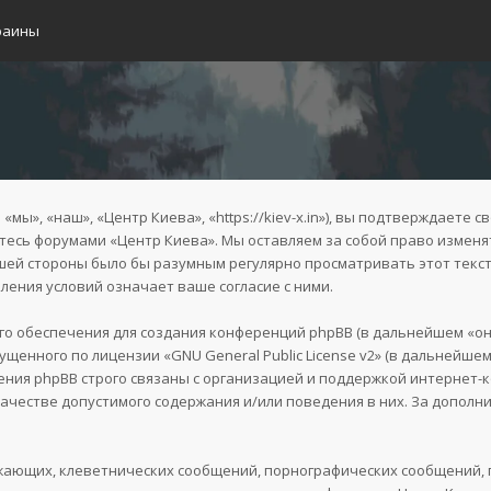
раины
ы», «наш», «Центр Киева», «https://kiev-x.in»), вы подтверждаете с
уйтесь форумами «Центр Киева». Мы оставляем за собой право изменя
ашей стороны было бы разумным регулярно просматривать этот текст
ения условий означает ваше согласие с ними.
 обеспечения для создания конференций phpBB (в дальнейшем «он
пущенного по лицензии «
GNU General Public License v2
» (в дальнейшем
ния phpBB строго связаны с организацией и поддержкой интернет-ко
качестве допустимого содержания и/или поведения в них. За допол
жающих, клеветнических сообщений, порнографических сообщений, 