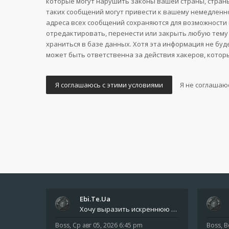
которые могут нарушить законы вашей страны, страны
таких сообщений могут привести к вашему немедленно
адреса всех сообщений сохраняются для возможности 
отредактировать, перенести или закрыть любую тему 
храниться в базе данных. Хотя эта информация не буд
может быть ответственна за действия хакеров, котор
Ebi.Te.Ua
Хочу выразить искреннюю благодарность всем анонимным пользователям, которые поддержали наше сообщество финансово. Благод
Boss
,
Ср авг 05, 2026 6:45 pm
Boss
,
В