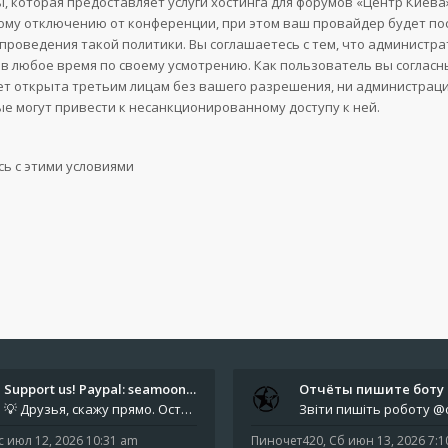
, которая предоставляет услуги хостинга для форумов «Центр Кие
му отключению от конференции, при этом ваш провайдер будет поста
проведения такой политики. Вы соглашаетесь с тем, что администр
в любое время по своему усмотрению. Как пользователь вы согласн
ет открыта третьим лицам без вашего разрешения, ни администрация
ые могут привести к несанкционированному доступу к ней.
Support us! Paypal: seamoonpa…
💡 Друзья, скажу прямо. Осталось мало времени. За это время нам нужно закрыть последние обязательные расходы: около 500
с июл 12, 2026 10:31 am
Пиночет420
,
Сб июн 13, 2026 7: