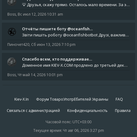
💡 Друзья, скажу прямо. Осталось мало времени. За это время нам нужно закрыть последние обязательные расходы: около 500
Boss
,
Вс июл 12, 2026 10:31 am
Отчёты пишите боту @oceanfish…
Звіти пишіть роботу @oceanfishbotbot Друзі, важливе повідомлення для учасників форума. Основне звернення опублікован
Пиночет420
,
Сб июн 13, 2026 7:10 pm
Спасибо всем, кто поддерживае…
Доменное имя KIEV-X.COM продлено до третьей декады августа 2027 года! Спасибо всем анонимным пользователям, которые по
Boss
,
Чт май 14, 2026 10:01 pm
Kiev-X.In
Форум ТовароУпотрЕбителей Украины
FAQ
Связаться с администрацией
Конфиденциальность
Правила
Часовой пояс:
UTC+03:00
Текущее время: Чт авг 06, 2026 3:27 pm