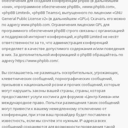
обеспечения для создания конференций phpBB (в дальнейшем
«они», «программное обеспечение phpBB», «www.phpbb.com»,
«phpBB Limited», «phpBB Teams»), выпущенного по лицензии «
GNU
General Public License v2
» (в дальнейшем «GPL»). Скачать его можно
по адресу
www.phpbb.com
. Ограничения лицензии GPL для
программного обеспечения phpBB строго связаны с организацией
и поддержкой интернет-конференций, и phpBB Limited не несёт
ответственности за то, что администрация конференций
определяет в качестве допустимого содержания и/или поведения
в них. За дополнительной информацией о phpBB обращайтесь по
адресу
https://www.phpbb.com/
.
Вы соглашаетесь не размещать оскорбительных, угрожающих,
клеветнических сообщений, порнографических сообщений,
призывов к национальной розни и прочих сообщений, которые
могут нарушить законы вашей страны, страны, которая
предоставляет услуги хостинга для форумов «Центр Киева» или
международное право. Попытки размещения таких сообщений
могут привести к вашему немедленному отключению от
конференции, при этом ваш провайдер будет поставлен в
известность, если мы сочтём это нужным. IP-адреса всех
сообщений сохраняются для возможности проведения такой