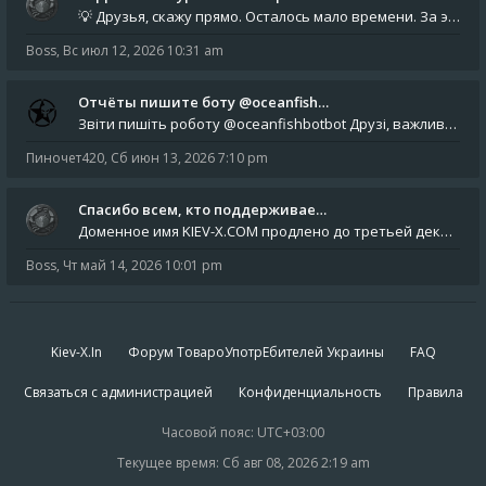
💡 Друзья, скажу прямо. Осталось мало времени. За это время нам нужно закрыть последние обязательные расходы: около 500
Boss
,
Вс июл 12, 2026 10:31 am
Отчёты пишите боту @oceanfish…
Звіти пишіть роботу @oceanfishbotbot Друзі, важливе повідомлення для учасників форума. Основне звернення опублікован
Пиночет420
,
Сб июн 13, 2026 7:10 pm
Спасибо всем, кто поддерживае…
Доменное имя KIEV-X.COM продлено до третьей декады августа 2027 года! Спасибо всем анонимным пользователям, которые по
Boss
,
Чт май 14, 2026 10:01 pm
Kiev-X.In
Форум ТовароУпотрЕбителей Украины
FAQ
Связаться с администрацией
Конфиденциальность
Правила
Часовой пояс:
UTC+03:00
Текущее время: Сб авг 08, 2026 2:19 am