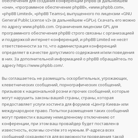
обеспечения для создания конференций phpBB (в дальнейшем
«они», «программное обеспечение phpBB», «www.phpbb.com»,
«phpBB Limited», «phpBB Teams»), выпущенного по лицензии «
GNU
General Public License v2
» (в дальнейшем «GPL»). Скачать его можно
по адресу
www.phpbb.com
. Ограничения лицензии GPL для
программного обеспечения phpBB строго связаны с организацией
и поддержкой интернет-конференций, и phpBB Limited не несёт
ответственности за то, что администрация конференций
определяет в качестве допустимого содержания и/или поведения
в них. За дополнительной информацией о phpBB обращайтесь по
адресу
https://www.phpbb.com/
.
Вы соглашаетесь не размещать оскорбительных, угрожающих,
клеветнических сообщений, порнографических сообщений,
призывов к национальной розни и прочих сообщений, которые
могут нарушить законы вашей страны, страны, которая
предоставляет услуги хостинга для форумов «Центр Киева» или
международное право. Попытки размещения таких сообщений
могут привести к вашему немедленному отключению от
конференции, при этом ваш провайдер будет поставлен в
известность, если мы сочтём это нужным. IP-адреса всех
сообщений сохраняются для возможности проведения такой