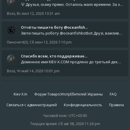
💡 Друзья, скажу прямо. Осталось мало времени. За это время нам нужно закрыть последние обязательные расходы: около 500
Boss
,
Вс июл 12, 2026 10:31 am
Отчёты пишите боту @oceanfish…
Звіти пишіть роботу @oceanfishbotbot Друзі, важливе повідомлення для учасників форума. Основне звернення опублікован
Пиночет420
,
Сб июн 13, 2026 7:10 pm
Спасибо всем, кто поддерживае…
Доменное имя KIEV-X.COM продлено до третьей декады августа 2027 года! Спасибо всем анонимным пользователям, которые по
Boss
,
Чт май 14, 2026 10:01 pm
Kiev-X.In
Форум ТовароУпотрЕбителей Украины
FAQ
Связаться с администрацией
Конфиденциальность
Правила
Часовой пояс:
UTC+03:00
Текущее время: Сб авг 08, 2026 11:26 pm