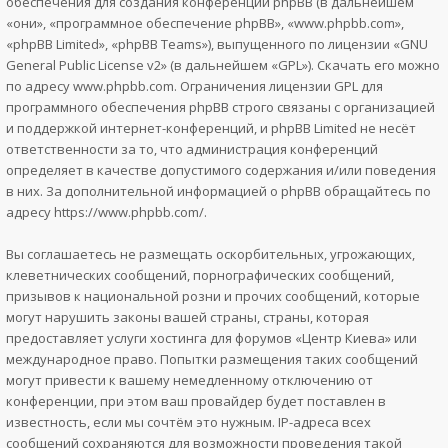
обеспечения для создания конференций phpBB (в дальнейшем
«они», «программное обеспечение phpBB», «www.phpbb.com»,
«phpBB Limited», «phpBB Teams»), выпущенного по лицензии «
GNU
General Public License v2
» (в дальнейшем «GPL»). Скачать его можно
по адресу
www.phpbb.com
. Ограничения лицензии GPL для
программного обеспечения phpBB строго связаны с организацией
и поддержкой интернет-конференций, и phpBB Limited не несёт
ответственности за то, что администрация конференций
определяет в качестве допустимого содержания и/или поведения
в них. За дополнительной информацией о phpBB обращайтесь по
адресу
https://www.phpbb.com/
.
Вы соглашаетесь не размещать оскорбительных, угрожающих,
клеветнических сообщений, порнографических сообщений,
призывов к национальной розни и прочих сообщений, которые
могут нарушить законы вашей страны, страны, которая
предоставляет услуги хостинга для форумов «Центр Киева» или
международное право. Попытки размещения таких сообщений
могут привести к вашему немедленному отключению от
конференции, при этом ваш провайдер будет поставлен в
известность, если мы сочтём это нужным. IP-адреса всех
сообщений сохраняются для возможности проведения такой