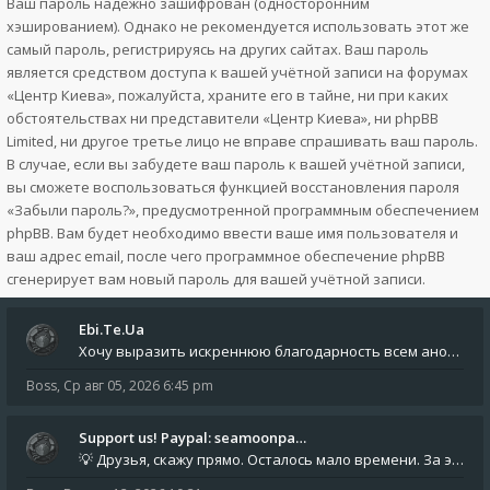
Ваш пароль надёжно зашифрован (односторонним
хэшированием). Однако не рекомендуется использовать этот же
самый пароль, регистрируясь на других сайтах. Ваш пароль
является средством доступа к вашей учётной записи на форумах
«Центр Киева», пожалуйста, храните его в тайне, ни при каких
обстоятельствах ни представители «Центр Киева», ни phpBB
Limited, ни другое третье лицо не вправе спрашивать ваш пароль.
В случае, если вы забудете ваш пароль к вашей учётной записи,
вы сможете воспользоваться функцией восстановления пароля
«Забыли пароль?», предусмотренной программным обеспечением
phpBB. Вам будет необходимо ввести ваше имя пользователя и
ваш адрес email, после чего программное обеспечение phpBB
сгенерирует вам новый пароль для вашей учётной записи.
Ebi.Te.Ua
Хочу выразить искреннюю благодарность всем анонимным пользователям, которые поддержали наше сообщество финансово. Благод
Boss
,
Ср авг 05, 2026 6:45 pm
Support us! Paypal: seamoonpa…
💡 Друзья, скажу прямо. Осталось мало времени. За это время нам нужно закрыть последние обязательные расходы: около 500