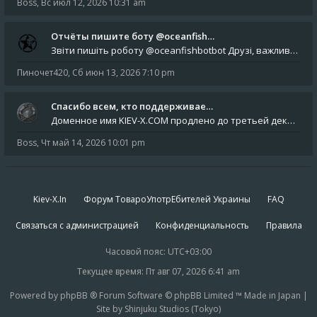
Boss
,
Вс июл 12, 2026 10:31 am
Отчёты пишите боту @oceanfish…
Звіти пишіть роботу @oceanfishbotbot Друзі, важливе повідомлення для учасників форума. Основне звернення опублікован
Пиночет420
,
Сб июн 13, 2026 7:10 pm
Спасибо всем, кто поддерживае…
Доменное имя KIEV-X.COM продлено до третьей декады августа 2027 года! Спасибо всем анонимным пользователям, которые по
Boss
,
Чт май 14, 2026 10:01 pm
Kiev-X.In
Форум ТовароУпотрЕбителей Украины
FAQ
Связаться с администрацией
Конфиденциальность
Правила
Часовой пояс:
UTC+03:00
Текущее время: Пт авг 07, 2026 6:41 am
Powered by phpBB ® Forum Software © phpBB Limited ™ Made in Japan |
Site by Shinjuku Studios (Tokyo)