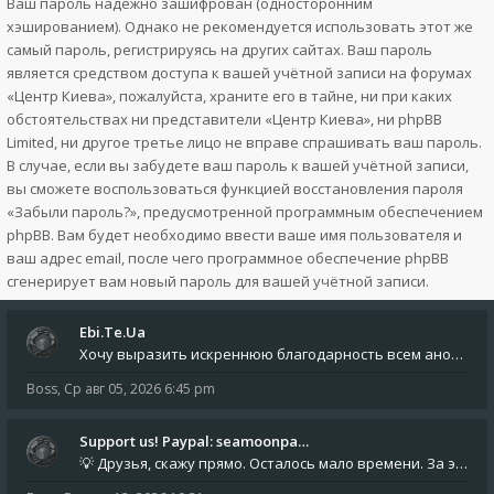
Ваш пароль надёжно зашифрован (односторонним
хэшированием). Однако не рекомендуется использовать этот же
самый пароль, регистрируясь на других сайтах. Ваш пароль
является средством доступа к вашей учётной записи на форумах
«Центр Киева», пожалуйста, храните его в тайне, ни при каких
обстоятельствах ни представители «Центр Киева», ни phpBB
Limited, ни другое третье лицо не вправе спрашивать ваш пароль.
В случае, если вы забудете ваш пароль к вашей учётной записи,
вы сможете воспользоваться функцией восстановления пароля
«Забыли пароль?», предусмотренной программным обеспечением
phpBB. Вам будет необходимо ввести ваше имя пользователя и
ваш адрес email, после чего программное обеспечение phpBB
сгенерирует вам новый пароль для вашей учётной записи.
Ebi.Te.Ua
Хочу выразить искреннюю благодарность всем анонимным пользователям, которые поддержали наше сообщество финансово. Благод
Boss
,
Ср авг 05, 2026 6:45 pm
Support us! Paypal: seamoonpa…
💡 Друзья, скажу прямо. Осталось мало времени. За это время нам нужно закрыть последние обязательные расходы: около 500