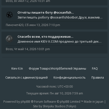
Boss
,
Вс июл 12, 2026 10:31 am
Отчёты пишите боту @oceanfish…
Звіти пишіть роботу @oceanfishbotbot Друзі, важливе повідомлення для учасників форума. Основне звернення опублікован
Пиночет420
,
Сб июн 13, 2026 7:10 pm
Спасибо всем, кто поддерживае…
Доменное имя KIEV-X.COM продлено до третьей декады августа 2027 года! Спасибо всем анонимным пользователям, которые по
Boss
,
Чт май 14, 2026 10:01 pm
Kiev-X.In
Форум ТовароУпотрЕбителей Украины
FAQ
Связаться с администрацией
Конфиденциальность
Правила
Часовой пояс:
UTC+03:00
Текущее время: Пн авг 10, 2026 7:59 am
Powered by phpBB ® Forum Software © phpBB Limited ™ Made in Japan |
Site by Shinjuku Studios (Tokyo)