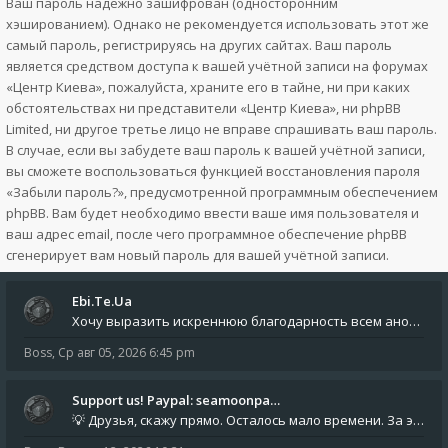
Ваш пароль надёжно зашифрован (односторонним
хэшированием). Однако не рекомендуется использовать этот же
самый пароль, регистрируясь на других сайтах. Ваш пароль
является средством доступа к вашей учётной записи на форумах
«Центр Киева», пожалуйста, храните его в тайне, ни при каких
обстоятельствах ни представители «Центр Киева», ни phpBB
Limited, ни другое третье лицо не вправе спрашивать ваш пароль.
В случае, если вы забудете ваш пароль к вашей учётной записи,
вы сможете воспользоваться функцией восстановления пароля
«Забыли пароль?», предусмотренной программным обеспечением
phpBB. Вам будет необходимо ввести ваше имя пользователя и
ваш адрес email, после чего программное обеспечение phpBB
сгенерирует вам новый пароль для вашей учётной записи.
Ebi.Te.Ua
Хочу выразить искреннюю благодарность всем анонимным пользователям, которые поддержали наше сообщество финансово. Благод
Boss
,
Ср авг 05, 2026 6:45 pm
Support us! Paypal: seamoonpa…
💡 Друзья, скажу прямо. Осталось мало времени. За это время нам нужно закрыть последние обязательные расходы: около 500