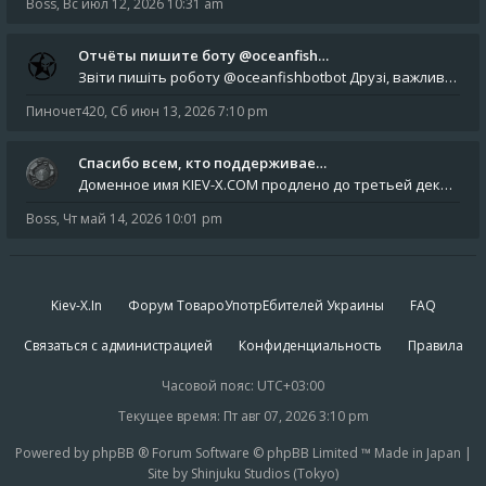
Boss
,
Вс июл 12, 2026 10:31 am
Отчёты пишите боту @oceanfish…
Звіти пишіть роботу @oceanfishbotbot Друзі, важливе повідомлення для учасників форума. Основне звернення опублікован
Пиночет420
,
Сб июн 13, 2026 7:10 pm
Спасибо всем, кто поддерживае…
Доменное имя KIEV-X.COM продлено до третьей декады августа 2027 года! Спасибо всем анонимным пользователям, которые по
Boss
,
Чт май 14, 2026 10:01 pm
Kiev-X.In
Форум ТовароУпотрЕбителей Украины
FAQ
Связаться с администрацией
Конфиденциальность
Правила
Часовой пояс:
UTC+03:00
Текущее время: Пт авг 07, 2026 3:10 pm
Powered by phpBB ® Forum Software © phpBB Limited ™ Made in Japan |
Site by Shinjuku Studios (Tokyo)