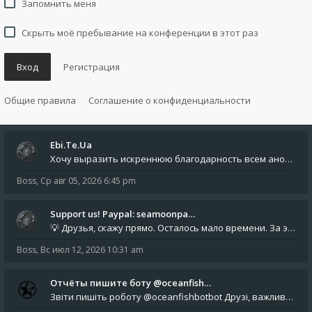
Запомнить меня
Скрыть моё пребывание на конференции в этот раз
Вход
Регистрация
Общие правила
Соглашение о конфиденциальности
Ebi.Te.Ua
Хочу выразить искреннюю благодарность всем анонимным пользователям, которые поддержали наше сообщество финансово. Благод
Boss
,
Ср авг 05, 2026 6:45 pm
Support us! Paypal: seamoonpa…
💡 Друзья, скажу прямо. Осталось мало времени. За это время нам нужно закрыть последние обязательные расходы: около 500
Boss
,
Вс июл 12, 2026 10:31 am
Отчёты пишите боту @oceanfish…
Звіти пишіть роботу @oceanfishbotbot Друзі, важливе повідомлення для учасників форума. Основне звернення опублікован