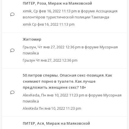
ПИТЕР, Роза, Мираж на Маяковской
ximik
,
Ср фев 16, 2022 11:13 pm
в форуме
Ассоциация
волонтёров туристической полиции Таиланда
ximik
Ср фев 16, 2022 11:13 pm
Житомир
Грызун
,
Чт янв 27, 2022 12:36 pm
в форуме
Мусорная
помойка
Грызун
Чт янв 27, 2022 12:36 pm
50 литров спермы. Опасная секс-позиция. Как
снимают порно в туалете. Как лучше
предложить женщине секс? 18+
AlexKeda
,
Пн янв 10, 2022 11:23 pm
в форуме
Мусорная
помойка
AlexKeda
Пн янв 10, 2022 11:23 pm
ПИТЕР, Ася, Мираж на Маяковской