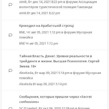
ximik
,
Вт дек 14, 2021 8:22 pm
в форуме
Ассоциация
волонтёров туристической полиции Таиланда
ximik
Вт дек 14, 2021 8:22 pm
Крокодил на Арабатській стрілці
BNE
,
Чт авг 05, 2021 1:12 pm
в форуме
Мусорная
помойка
BNE
Чт авг 05, 2021 1:12 pm
Тайная Власть Денег. Уровни реальности в
трейдинге и жизни. Высшая Психология. Сергей
Змеев. 18+
AlexKeda
,
Вт мар 09, 2021 5:14 pm
в форуме
Мусорная
помойка
AlexKeda
Вт мар 09, 2021 5:14 pm
Сообщения, которые пришли через «Secret
confessions»
SC [Crawler]
,
Вт окт 06, 2020 12:38 pm
в форуме