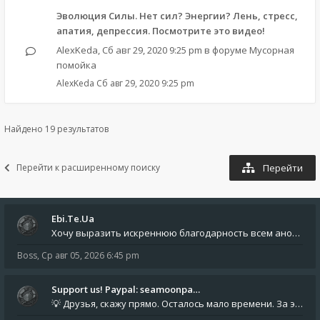
Эволюция Силы. Нет сил? Энергии? Лень, стресс,
апатия, депрессия. Посмотрите это видео!
AlexKeda
,
Сб авг 29, 2020 9:25 pm
в форуме
Мусорная
помойка
AlexKeda
Сб авг 29, 2020 9:25 pm
Найдено 19 результатов
Перейти к расширенному поиску
Перейти
Ebi.Te.Ua
Хочу выразить искреннюю благодарность всем анонимным пользователям, которые поддержали наше сообщество финансово. Благод
Boss
,
Ср авг 05, 2026 6:45 pm
Support us! Paypal: seamoonpa…
💡 Друзья, скажу прямо. Осталось мало времени. За это время нам нужно закрыть последние обязательные расходы: около 500