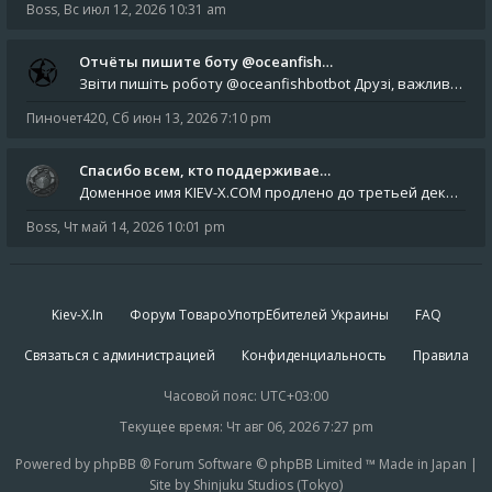
Boss
,
Вс июл 12, 2026 10:31 am
Отчёты пишите боту @oceanfish…
Звіти пишіть роботу @oceanfishbotbot Друзі, важливе повідомлення для учасників форума. Основне звернення опублікован
Пиночет420
,
Сб июн 13, 2026 7:10 pm
Спасибо всем, кто поддерживае…
Доменное имя KIEV-X.COM продлено до третьей декады августа 2027 года! Спасибо всем анонимным пользователям, которые по
Boss
,
Чт май 14, 2026 10:01 pm
Kiev-X.In
Форум ТовароУпотрЕбителей Украины
FAQ
Связаться с администрацией
Конфиденциальность
Правила
Часовой пояс:
UTC+03:00
Текущее время: Чт авг 06, 2026 7:27 pm
Powered by phpBB ® Forum Software © phpBB Limited ™ Made in Japan |
Site by Shinjuku Studios (Tokyo)