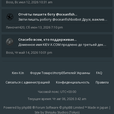
Boss
,
Вс июл 12, 2026 10:31 am
Отчёты пишите боту @oceanfish…
Звіти пишіть роботу @oceanfishbotbot Друзі, важливе повідомлення для учасників форума. Основне звернення опублікован
Пиночет420
,
Сб июн 13, 2026 7:10 pm
Спасибо всем, кто поддерживае…
Доменное имя KIEV-X.COM продлено до третьей декады августа 2027 года! Спасибо всем анонимным пользователям, которые по
Boss
,
Чт май 14, 2026 10:01 pm
Kiev-X.In
Форум ТовароУпотрЕбителей Украины
FAQ
Связаться с администрацией
Конфиденциальность
Правила
Часовой пояс:
UTC+03:00
Текущее время: Чт авг 06, 2026 3:42 am
Powered by phpBB ® Forum Software © phpBB Limited ™ Made in Japan |
Site by Shinjuku Studios (Tokyo)