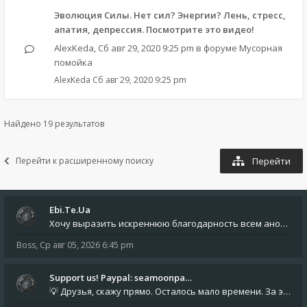
Эволюция Силы. Нет сил? Энергии? Лень, стресс,
апатия, депрессия. Посмотрите это видео!
AlexKeda
,
Сб авг 29, 2020 9:25 pm
в форуме
Мусорная
помойка
AlexKeda
Сб авг 29, 2020 9:25 pm
Найдено 19 результатов
Перейти к расширенному поиску
Перейти
Ebi.Te.Ua
Хочу выразить искреннюю благодарность всем анонимным пользователям, которые поддержали наше сообщество финансово. Благод
Boss
,
Ср авг 05, 2026 6:45 pm
Support us! Paypal: seamoonpa…
💡 Друзья, скажу прямо. Осталось мало времени. За это время нам нужно закрыть последние обязательные расходы: около 500