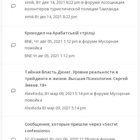
ximik
,
Вт дек 14, 2021 8:22 pm
в форуме
Ассоциация
волонтёров туристической полиции Таиланда
ximik
Вт дек 14, 2021 8:22 pm
Крокодил на Арабатській стрілці
BNE
,
Чт авг 05, 2021 1:12 pm
в форуме
Мусорная
помойка
BNE
Чт авг 05, 2021 1:12 pm
Тайная Власть Денег. Уровни реальности в
трейдинге и жизни. Высшая Психология. Сергей
Змеев. 18+
AlexKeda
,
Вт мар 09, 2021 5:14 pm
в форуме
Мусорная
помойка
AlexKeda
Вт мар 09, 2021 5:14 pm
Сообщения, которые пришли через «Secret
confessions»
SC [Crawler]
,
Вт окт 06, 2020 12:38 pm
в форуме