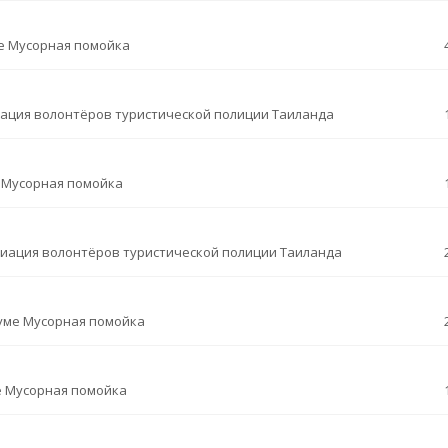
е
Мусорная помойка
ация волонтёров туристической полиции Таиланда
е
Мусорная помойка
циация волонтёров туристической полиции Таиланда
уме
Мусорная помойка
е
Мусорная помойка