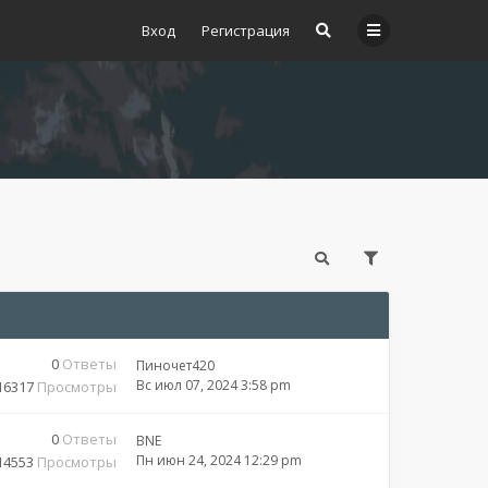
Вход
Регистрация
0
Ответы
Пиночет420
Вс июл 07, 2024 3:58 pm
16317
Просмотры
0
Ответы
BNE
Пн июн 24, 2024 12:29 pm
14553
Просмотры