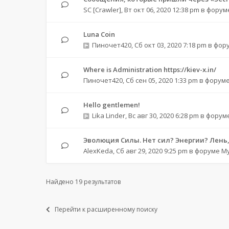
SC [Crawler]
,
Вт окт 06, 2020 12:38 pm
в форум
Luna Coin
Пиночет420
,
Сб окт 03, 2020 7:18 pm
в фор
Where is Administration https://kiev-x.in/
Пиночет420
,
Сб сен 05, 2020 1:33 pm
в форум
Hello gentlemen!
Lika Linder
,
Вс авг 30, 2020 6:28 pm
в форум
Эволюция Силы. Нет сил? Энергии? Лень, 
AlexKeda
,
Сб авг 29, 2020 9:25 pm
в форуме
М
Найдено 19 результатов
Перейти к расширенному поиску