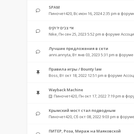
SPAM
Пиночет420
,
Вс июн 16, 2024 2:35 pm
в форум
איי צבים ירוקים
Nike
,
Пн сен 25, 2023 5:52 pm
в форуме
Ассоци
Лучшие предложения в сети
anni.annyta
,
Вт янв 03, 2023 5:31 pm
в форум
Правила игры / Bounty law
Boss
,
Вт окт 18, 2022 12:51 pm
в форуме
Ассо
Wayback Machine
Пиночет420
,
Пн окт 17, 2022 7:19 pm
в фор
Крымский мост стал подводным
Пиночет420
,
Сб окт 08, 2022 9:03 pm
в форум
ПИТЕР, Роза, Мираж на Маяковской