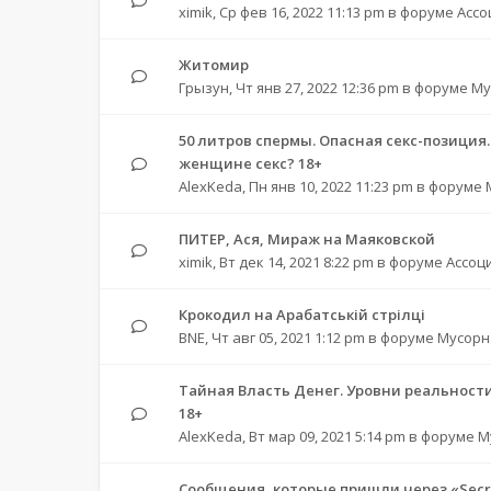
ximik
,
Ср фев 16, 2022 11:13 pm
в форуме
Ассо
Житомир
Грызун
,
Чт янв 27, 2022 12:36 pm
в форуме
Му
50 литров спермы. Опасная секс-позиция
женщине секс? 18+
AlexKeda
,
Пн янв 10, 2022 11:23 pm
в форуме
ПИТЕР, Ася, Мираж на Маяковской
ximik
,
Вт дек 14, 2021 8:22 pm
в форуме
Ассоц
Крокодил на Арабатській стрілці
BNE
,
Чт авг 05, 2021 1:12 pm
в форуме
Мусорн
Тайная Власть Денег. Уровни реальности
18+
AlexKeda
,
Вт мар 09, 2021 5:14 pm
в форуме
М
Сообщения, которые пришли через «Secre