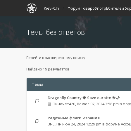
Kiev-X.In
Форум ТовароУпотрЕбителей Ук
Темы без ответов
Перейти к расширенному поиску
Найдено 19 результатов
Темы
Dragonfly Country 🍓 Save our site 🌟🌙
Пиночет420
,
Вс июл 07, 2024 3:58 pm
в фор
Радужные флаги Израиля
BNE
,
Пн июн 24, 2024 12:29 pm
в форуме
Ассо