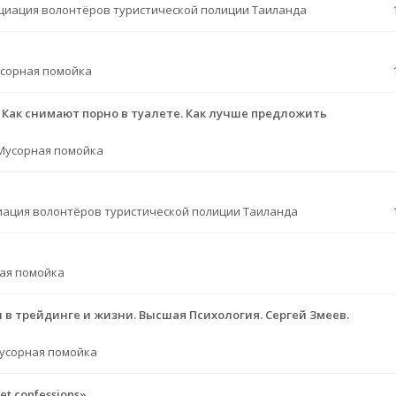
циация волонтёров туристической полиции Таиланда
сорная помойка
. Как снимают порно в туалете. Как лучше предложить
Мусорная помойка
иация волонтёров туристической полиции Таиланда
ая помойка
 в трейдинге и жизни. Высшая Психология. Сергей Змеев.
усорная помойка
t confessions»