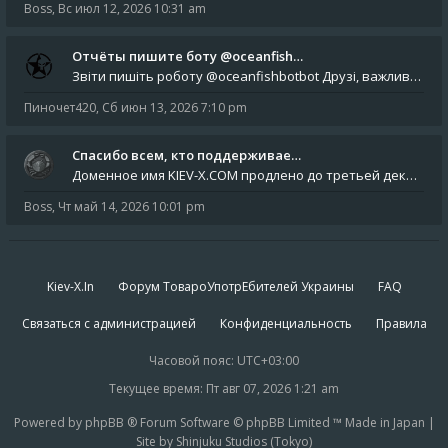
Boss
,
Вс июл 12, 2026 10:31 am
Отчёты пишите боту @oceanfish…
Звіти пишіть роботу @oceanfishbotbot Друзі, важливе повідомлення для учасників форума. Основне звернення опублікован
Пиночет420
,
Сб июн 13, 2026 7:10 pm
Спасибо всем, кто поддерживае…
Доменное имя KIEV-X.COM продлено до третьей декады августа 2027 года! Спасибо всем анонимным пользователям, которые по
Boss
,
Чт май 14, 2026 10:01 pm
Kiev-X.In
Форум ТовароУпотрЕбителей Украины
FAQ
Связаться с администрацией
Конфиденциальность
Правила
Часовой пояс:
UTC+03:00
Текущее время: Пт авг 07, 2026 1:21 am
Powered by phpBB ® Forum Software © phpBB Limited ™ Made in Japan |
Site by Shinjuku Studios (Tokyo)