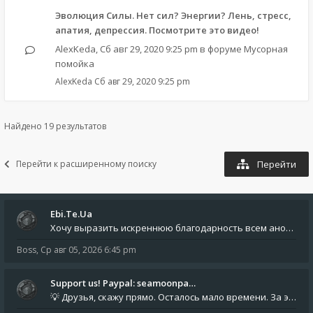
Эволюция Силы. Нет сил? Энергии? Лень, стресс,
апатия, депрессия. Посмотрите это видео!
AlexKeda
,
Сб авг 29, 2020 9:25 pm
в форуме
Мусорная
помойка
AlexKeda
Сб авг 29, 2020 9:25 pm
Найдено 19 результатов
Перейти к расширенному поиску
Перейти
Ebi.Te.Ua
Хочу выразить искреннюю благодарность всем анонимным пользователям, которые поддержали наше сообщество финансово. Благод
Boss
,
Ср авг 05, 2026 6:45 pm
Support us! Paypal: seamoonpa…
💡 Друзья, скажу прямо. Осталось мало времени. За это время нам нужно закрыть последние обязательные расходы: около 500