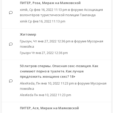
ПИТЕР, Роза, Мираж на Маяковской
ximik
,
Ср фев 16, 2022 11:13 pm
в форуме
Ассоциация
волонтёров туристической полиции Таиланда
ximik
Ср фев 16, 2022 11:13 pm
Житомир
Грызун
,
Чт янв 27, 2022 12:36 pm
в форуме
Мусорная
помойка
Грызун
Чт янв 27, 2022 12:36 pm
50 литров спермы. Опасная секс-позиция. Как
снимают порно в туалете. Как лучше
предложить женщине секс? 18+
AlexKeda
,
Пн янв 10, 2022 11:23 pm
в форуме
Мусорная
помойка
AlexKeda
Пн янв 10, 2022 11:23 pm
ПИТЕР, Ася, Мираж на Маяковской