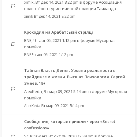
ximik
,
Вт дек 14, 2021 8:22 pm
в форуме
Ассоциация
волонтёров туристической полиции Таиланда
ximik
Вт дек 14, 2021 8:22 pm
Крокодил на Арабатській стрілці
BNE
,
Чт авг 05, 2021 1:12 pm
в форуме
Мусорная
помойка
BNE
Чт авг 05, 2021 1:12 pm
Тайная Власть Денег. Уровни реальности в
трейдинге и жизни. Высшая Психология. Сергей
Змеев. 18+
AlexKeda
,
Вт мар 09, 2021 5:14 pm
в форуме
Мусорная
помойка
AlexKeda
Вт мар 09, 2021 5:14 pm
Сообщения, которые пришли через «Secret
confessions»
SC [Crawler]
,
Вт окт 06, 2020 12:38 pm
в форуме