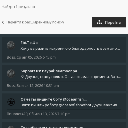
Найден 1 результат
Перейти к расширенному поиску
Перейти
Ebi.Te.Ua
Хочу выразить искреннюю благодарность всем анонимным пользователям, которые поддержали наше сообщество финансово. Благод
Boss
,
Ср авг 05, 2026 6:45 pm
Support us! Paypal: seamoonpa…
💡 Друзья, скажу прямо. Осталось мало времени. За это время нам нужно закрыть последние обязательные расходы: около 500
Boss
,
Вс июл 12, 2026 10:31 am
Отчёты пишите боту @oceanfish…
Звіти пишіть роботу @oceanfishbotbot Друзі, важливе повідомлення для учасників форума. Основне звернення опублікован
Пиночет420
,
Сб июн 13, 2026 7:10 pm
Спасибо всем, кто поддерживае…