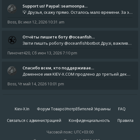
Support us! Paypal: seamoonpa…
💡 Друзья, скажу прямо. Осталось мало времени. За это время нам нужно закрыть последние обязательные расходы: около 500
Boss
,
Вс июл 12, 2026 10:31 am
Отчёты пишите боту @oceanfish…
Звіти пишіть роботу @oceanfishbotbot Друзі, важливе повідомлення для учасників форума. Основне звернення опублікован
Пиночет420
,
Сб июн 13, 2026 7:10 pm
Спасибо всем, кто поддерживае…
Доменное имя KIEV-X.COM продлено до третьей декады августа 2027 года! Спасибо всем анонимным пользователям, которые по
Boss
,
Чт май 14, 2026 10:01 pm
Kiev-X.In
Форум ТовароУпотрЕбителей Украины
FAQ
Связаться с администрацией
Конфиденциальность
Правила
Часовой пояс:
UTC+03:00